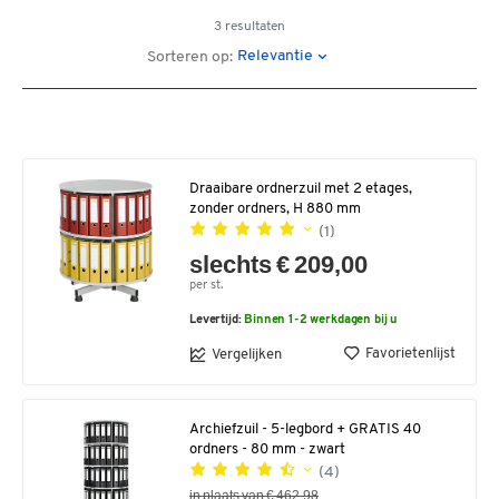
3 resultaten
Relevantie
Sorteren op:
Draaibare ordnerzuil met 2 etages,
zonder ordners, H 880 mm
(1)
slechts € 209,00
per st.
Levertijd:
Binnen 1-2 werkdagen bij u
Favorietenlijst
Vergelijken
Archiefzuil - 5-legbord + GRATIS 40
ordners - 80 mm - zwart
(4)
in plaats van € 462,98