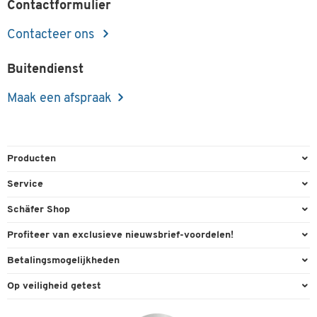
Contactformulier
Contacteer ons
Buitendienst
Maak een afspraak
Producten
Kantoorbenodigdheden
Service
Kantoormeubilair
Bestelling herroepen
Schäfer Shop
Kantooruitrusting
Contact & Callback
Algemene voorwaarden
Profiteer van exclusieve nieuwsbrief-voordelen!
Magazijn & Bedrijf
Directe order
Bedrijfsgegevens
Welkomstgeschenk
Betalingsmogelijkheden
Milieutechniek
FAQ
Buitendienst
Exclusieve promoties
Paypal
Reiniging & hygiëne
Op veiligheid getest
Inkt & Toner
Online catalogi
Individuele aanbiedingen
Factuur
Techniek
Leveringsinformatie
Carriere