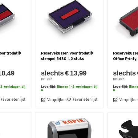
oor trodat®
Reservekussen voor trodat®
Reservekusse
stempel 5430 l, 2 stuks
Office Printy,
10,49
slechts € 13,99
slechts 
per pak
per pak
2 werkdagen bij
Levertijd:
Binnen 1-2 werkdagen bij
Levertijd:
Binne
u
u
Favorietenlijst
Favorietenlijst
Vergelijken
Vergelijke