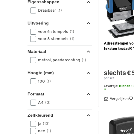
Eigenschappen
Draaibaar
(1)
Uitvoering
voor 6 stempels
(1)
voor 8 stempels
(1)
Adresstempel vo
teksten trodat®
Materiaal
metaal, poedercoating
(1)
slechts € 
Hoogte (mm)
per set
100
(1)
Levertijd:
Binnen 1-
u
Formaat
Vergelijken
A4
(3)
Zelfkleurend
ja
(13)
nee
(1)