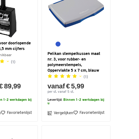
voor doorlopende
,5 mm cijfers
Pelikan stempelkussen maat
hikbaar
nr. 3, voor rubber- en
(1)
polymeerstempels,
Oppervlakte 5 x 7 cm, blauw
(1)
€ 89,99
vanaf € 5,99
per st. vanaf 5 st.
n 1-2 werkdagen bij
Levertijd:
Binnen 1-2 werkdagen bij
u
Favorietenlijst
Favorietenlijst
n
Vergelijken