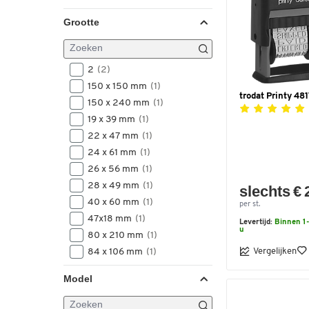
Grootte
2
(2)
150 x 150 mm
(1)
trodat Printy 48
150 x 240 mm
(1)
19 x 39 mm
(1)
22 x 47 mm
(1)
24 x 61 mm
(1)
26 x 56 mm
(1)
28 x 49 mm
(1)
slechts € 
40 x 60 mm
(1)
per st.
47x18 mm
(1)
Levertijd:
Binnen 1-
u
80 x 210 mm
(1)
Vergelijken
84 x 106 mm
(1)
85x210 mm
(1)
Model
grootte 3, 70 x 50 mm, 70 x
50 mm
(1)