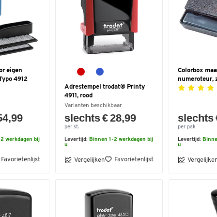
or eigen
Colorbox maa
 Typo 4912
numeroteur, 
Adrestempel trodat® Printy
4911, rood
Varianten beschikbaar
54,99
slechts € 28,99
slechts 
per st.
per pak
2 werkdagen bij
Levertijd:
Binnen 1-2 werkdagen bij
Levertijd:
Binne
u
u
Favorietenlijst
Favorietenlijst
Vergelijken
Vergelijke