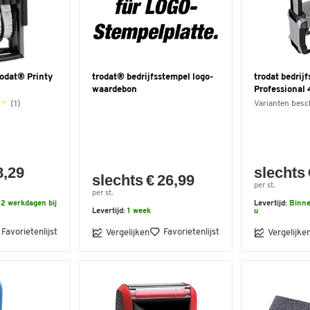
odat® Printy
trodat® bedrijfsstempel logo-
trodat bedrij
waardebon
Professional 
(1)
Varianten besc
8,29
slechts 
slechts € 26,99
per st.
per st.
2 werkdagen bij
Levertijd:
Binne
Levertijd:
1 week
u
Favorietenlijst
Favorietenlijst
Vergelijken
Vergelijke