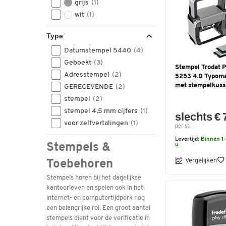
grijs
(1)
wit
(1)
Type
Datumstempel 5440
(4)
Geboekt
(3)
Stempel Trodat P
Adresstempel
(2)
5253 4.0 Typomat
met stempelkus
GERECEVENDE
(2)
stempel
(2)
stempel 4,5 mm cijfers
(1)
slechts € 
voor zelfvertalingen
(1)
per st.
Levertijd:
Binnen 1-
Stempels &
u
Vergelijken
Toebehoren
Stempels horen bij het dagelijkse
kantoorleven en spelen ook in het
internet- en computertijdperk nog
een belangrijke rol. Een groot aantal
stempels dient voor de verificatie in