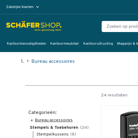
Zakelijke klanten
Particuliere klanten
Kantoorbenodigdheden
Kantoormeubilair
Kantooruitrusting
Magazijn & b
Bureau accessoires
24 resultaten
Categorieën:
Bureau accessoires
Stempels & Toebehoren
(24)
Stempelkussens
(8)