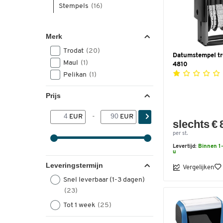
Stempels
(16)
Merk
Trodat
(20)
Datumstempel tr
Maul
(1)
4810
Pelikan
(1)
Prijs
EUR
-
EUR
slechts € 
per st.
Levertijd:
Binnen 1-
u
Leveringstermijn
Vergelijken
Snel leverbaar (1-3 dagen)
(23)
Tot 1 week
(25)