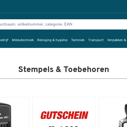
edrijf
Milieutechniek
Reiniging & hygiëne
Techniek
Transport
Verpakken &
Stempels & Toebehoren