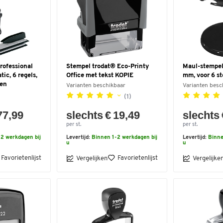
rofessional
Stempel trodat® Eco-Printy
Maul-stempel
ic, 6 regels,
Office met tekst KOPIE
mm, voor 6 s
sen
Varianten beschikbaar
Varianten besc
(1)
77,99
slechts € 19,49
slechts 
per st.
per st.
2 werkdagen bij
Levertijd:
Binnen 1-2 werkdagen bij
Levertijd:
Binne
u
u
Favorietenlijst
Favorietenlijst
Vergelijken
Vergelijke