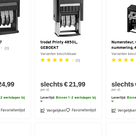
17
trodat Printy 4850L,
Numeroteur, 
GEBOEKT
nummering, 4
(1)
Varianten beschikbaar
Varianten besc
(1)
24,99
slechts € 21,99
slechts 
per st.
per st.
2 werkdagen bij
Levertijd:
Binnen 1-2 werkdagen bij
Levertijd:
Binne
u
u
Favorietenlijst
Favorietenlijst
Vergelijken
Vergelijke