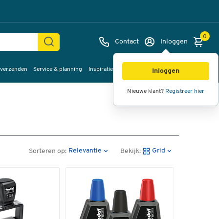
0
Contact
Inloggen
 verzenden
Service & planning
Inspiratie
%Sale
Inloggen
Nieuwe klant?
Registreer hier
Relevantie
Grid
Sorteren op:
Bekijk: