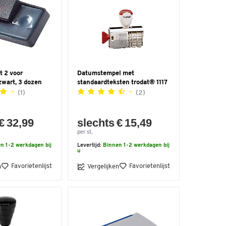
t 2 voor
Datumstempel met
zwart, 3 dozen
standaardteksten trodat® 1117
(1)
(2)
€ 32,99
slechts € 15,49
per st.
n 1-2 werkdagen bij
Levertijd:
Binnen 1-2 werkdagen bij
u
Favorietenlijst
Favorietenlijst
n
Vergelijken