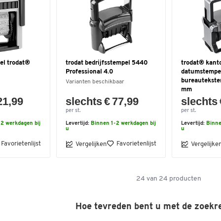
el trodat®
trodat bedrijfsstempel 5440
trodat® kanto
Professional 4.0
datumstempel
bureauteksten
Varianten beschikbaar
mm
21,99
slechts € 77,99
slechts 
per st.
per st.
2 werkdagen bij
Levertijd:
Binnen 1-2 werkdagen bij
Levertijd:
Binne
u
u
Favorietenlijst
Favorietenlijst
Vergelijken
Vergelijke
24
van
24
producten
Hoe tevreden bent u met de zoekr