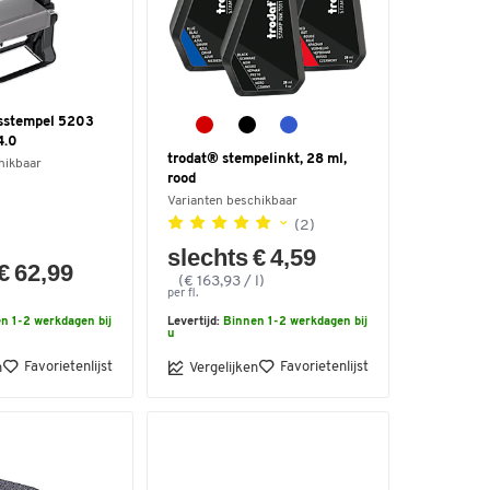
fsstempel 5203
4.0
trodat® stempelinkt, 28 ml,
hikbaar
rood
Varianten beschikbaar
(2)
slechts € 4,59
€ 62,99
(€ 163,93 / l)
per fl.
n 1-2 werkdagen bij
Levertijd:
Binnen 1-2 werkdagen bij
u
Favorietenlijst
Favorietenlijst
n
Vergelijken