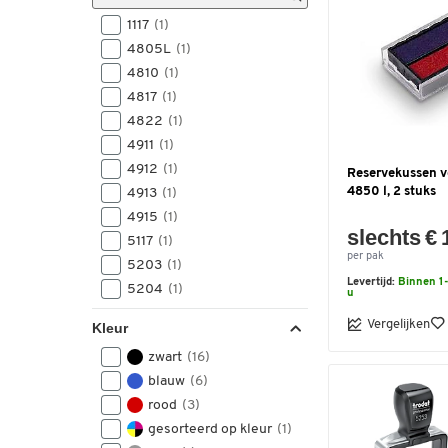
grootte 4, 41 x 24 mm, 41 x
1117
(1)
24 mm
(1)
4805L
(1)
4810
(1)
4817
(1)
4822
(1)
4911
(1)
4912
(1)
Reservekussen v
4850 l, 2 stuks
4913
(1)
4915
(1)
slechts € 
5117
(1)
per pak
5203
(1)
Levertijd:
Binnen 1-
5204
(1)
u
5206
(1)
Vergelijken
Kleur
5430L
(1)
zwart
(16)
5440
(1)
blauw
(6)
5460
(1)
rood
(3)
gesorteerd op kleur
(1)