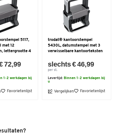
orstempel 5117,
trodat® kantoorstempel
 met 12
5430L, datumstempel met 3
, lettergrootte 4
verwisselbare kantoorteksten
€ 72,99
slechts € 46,99
per st.
n 1-2 werkdagen bij
Levertijd:
Binnen 1-2 werkdagen bij
u
Favorietenlijst
Favorietenlijst
n
Vergelijken
esultaten?