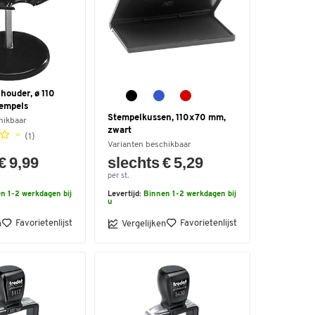
houder, ø 110
tempels
Stempelkussen, 110x70 mm,
hikbaar
zwart
(1)
Varianten beschikbaar
€ 9,99
slechts € 5,29
per st.
n 1-2 werkdagen bij
Levertijd:
Binnen 1-2 werkdagen bij
u
Favorietenlijst
Favorietenlijst
n
Vergelijken