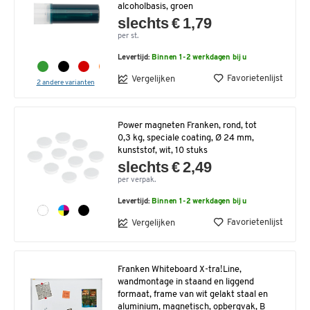
alcoholbasis, groen
slechts € 1,79
per st.
Levertijd:
Binnen 1-2 werkdagen bij u
Favorietenlijst
Vergelijken
2 andere varianten
Power magneten Franken, rond, tot
0,3 kg, speciale coating, Ø 24 mm,
kunststof, wit, 10 stuks
slechts € 2,49
per verpak.
Levertijd:
Binnen 1-2 werkdagen bij u
Favorietenlijst
Vergelijken
Franken Whiteboard X-tra!Line,
wandmontage in staand en liggend
formaat, frame van wit gelakt staal en
aluminium, magnetisch, opbergvak, B