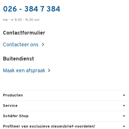
026 - 384 7 384
ma - vr 8.30 - 16.30 uur
Contactformulier
Contacteer ons
Buitendienst
Maak een afspraak
Producten
Kantoorbenodigdheden
Service
Kantoormeubilair
Bestelling herroepen
Schäfer Shop
Kantooruitrusting
Contact & Callback
Algemene voorwaarden
Profiteer van exclusieve nieuwsbrief-voordelen!