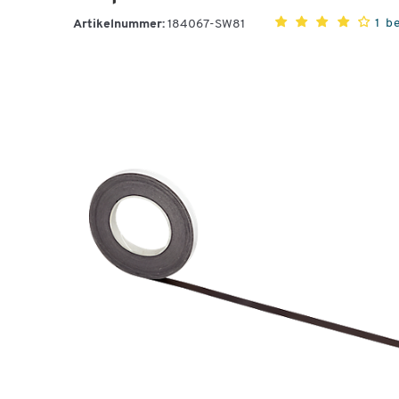
1 b
Artikelnummer:
184067-SW81