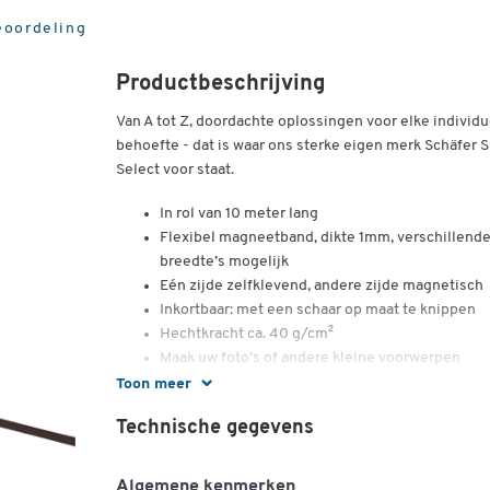
eoordeling
Productbeschrijving
Van A tot Z, doordachte oplossingen voor elke individu
behoefte - dat
is waar ons sterke eigen merk Schäfer 
Select voor staat.
In rol van 10 meter lang
Flexibel magneetband, dikte 1mm, verschillend
breedte’s mogelijk
Eén zijde zelfklevend, andere zijde magnetisch
Inkortbaar: met een schaar op maat te knippen
Hechtkracht ca. 40 g/cm²
Maak uw foto’s of andere kleine voorwerpen
magnetisch door er simpelweg een stukje
Toon meer
magneetband op te plakken
Technische gegevens
Zo gaat het: magneetband afknippen, opplakken
klaar
Voordeel magneetband: magneet is van voren ni
Algemene kenmerken