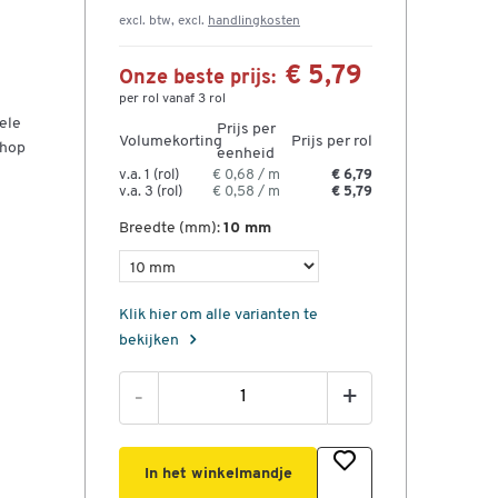
excl. btw, excl.
handlingkosten
€ 5,79
Onze beste prijs:
per rol vanaf 3 rol
ele
Prijs per
Volumekorting
Prijs per rol
Shop
eenheid
v.a. 1 (rol)
€ 0,68 / m
€ 6,79
v.a. 3 (rol)
€ 0,58 / m
€ 5,79
Breedte (mm):
10 mm
e
Klik hier om alle varianten te
bekijken
-
+
,
In het winkelmandje
et