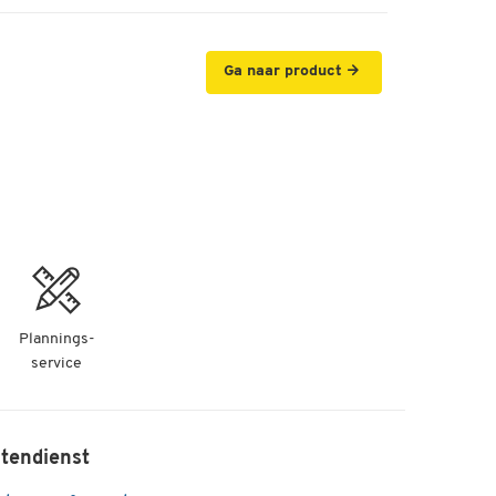
Ga naar product
Plannings-
service
tendienst