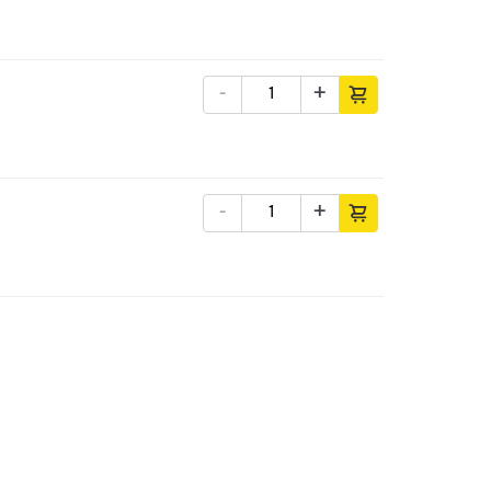
-
+
-
+