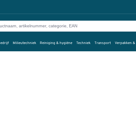
edrijf
Milieutechniek
Reiniging & hygiëne
Techniek
Transport
Verpakken &