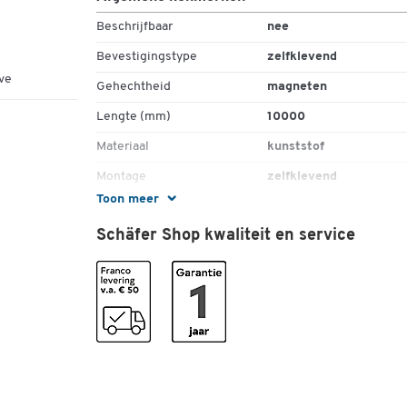
zichtbaar
Beschrijfbaar
nee
Bevestigingstype
zelfklevend
ve
Gehechtheid
magneten
Lengte (mm)
10000
Materiaal
kunststof
Montage
zelfklevend
Toon meer
Vorm
rechthoekig
Schäfer Shop kwaliteit en service
Kleuren
Kleur
zwart
Afmetingen
Breedte (mm)
10