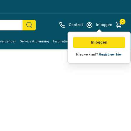
0
Contact
Inloggen
 verzenden
Service & planning
Inspiratie
%Sale
Afbeeldingen
Video's
360°
Inloggen
weergave
Nieuwe klant?
Registreer hier