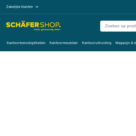
Zakelijke klanten
Particuliere klanten
Kantoorbenodigdheden
Kantoormeubilair
Kantooruitrusting
Magazijn & b