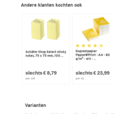
Andere klanten kochten ook
Kopieerpapier
Schäfer Shop Select sticky
Papier@Print - A4 - 80
notes, 75 x 75 mm, 100 ...
g/m² - wit - ...
slechts € 8,79
slechts € 23,99
per set
per ds
Varianten