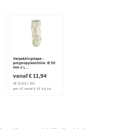
Verpakkingstape -
polypropyleenfolie- B 50
mm x L ...
vanaf € 11,94
(€ 0,03 / m)
per VE vanaf 6 VE à 6 rol