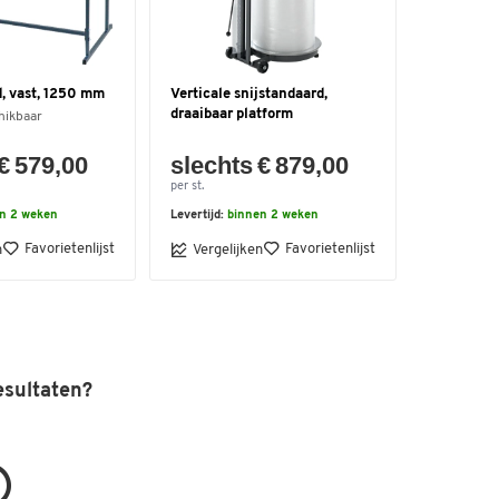
d, vast, 1250 mm
Verticale snijstandaard,
draaibaar platform
hikbaar
€ 579,00
slechts € 879,00
per st.
n 2 weken
Levertijd:
binnen 2 weken
Favorietenlijst
Favorietenlijst
n
Vergelijken
esultaten?