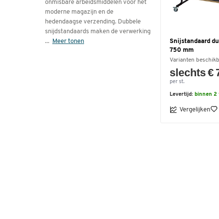
onmisbare arbeidsmiddelen voor het
moderne magazijn en de
hedendaagse verzending. Dubbele
snijdstandaards maken de verwerking
...
Meer tonen
Snijstandaard dub
750 mm
Varianten beschik
slechts € 
per st.
Levertijd:
binnen 2
Vergelijken