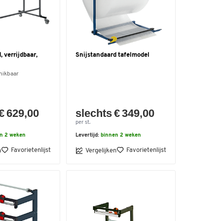
, verrijdbaar,
Snijstandaard tafelmodel
hikbaar
€ 629,00
slechts € 349,00
per st.
n 2 weken
Levertijd:
binnen 2 weken
Favorietenlijst
Favorietenlijst
n
Vergelijken