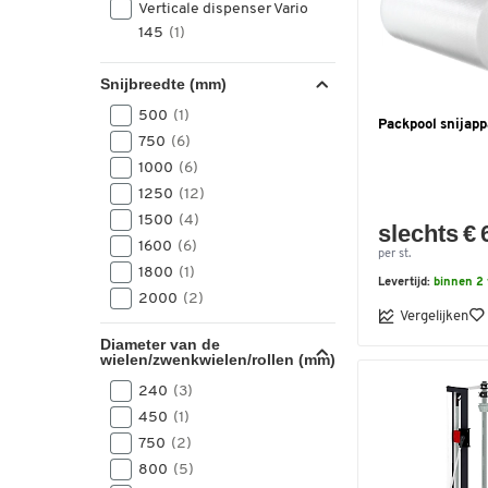
Verticale dispenser Vario
145
(1)
Snijbreedte (mm)
500
(1)
Packpool snijapp
750
(6)
1000
(6)
1250
(12)
1500
(4)
slechts € 
1600
(6)
per st.
1800
(1)
Levertijd:
binnen 2
2000
(2)
Vergelijken
Diameter van de
wielen/zwenkwielen/rollen (mm)
240
(3)
450
(1)
750
(2)
800
(5)