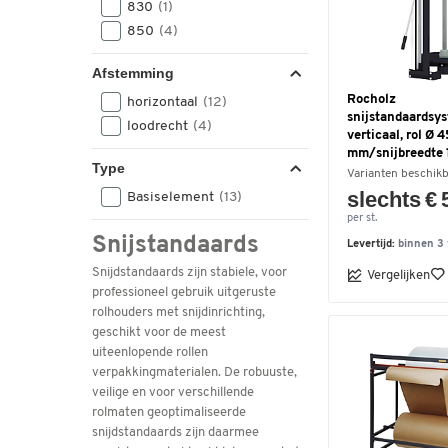
830
(1)
850
(4)
Afstemming
Rocholz
horizontaal
(12)
snijstandaardsy
loodrecht
(4)
verticaal, rol Ø 
mm/snijbreedte
Type
Varianten beschik
slechts € 
Basiselement
(13)
per st.
Snijstandaards
Levertijd:
binnen 3
Snijdstandaards zijn stabiele, voor
Vergelijken
professioneel gebruik uitgeruste
rolhouders met snijdinrichting,
geschikt voor de meest
uiteenlopende rollen
verpakkingmaterialen. De robuuste,
veilige en voor verschillende
rolmaten geoptimaliseerde
snijdstandaards zijn daarmee