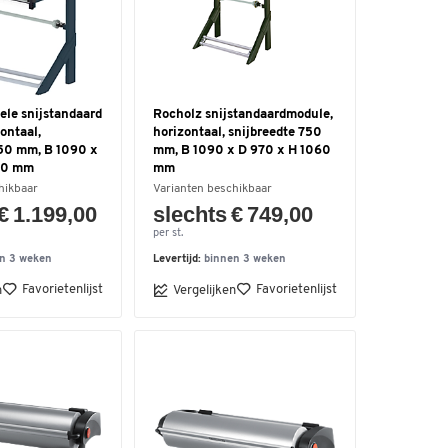
ele snijstandaard
Rocholz snijstandaardmodule,
ontaal,
horizontaal, snijbreedte 750
750 mm, B 1090 x
mm, B 1090 x D 970 x H 1060
740 mm
mm
hikbaar
Varianten beschikbaar
€ 1.199,00
slechts € 749,00
per st.
n 3 weken
Levertijd:
binnen 3 weken
Favorietenlijst
Favorietenlijst
n
Vergelijken