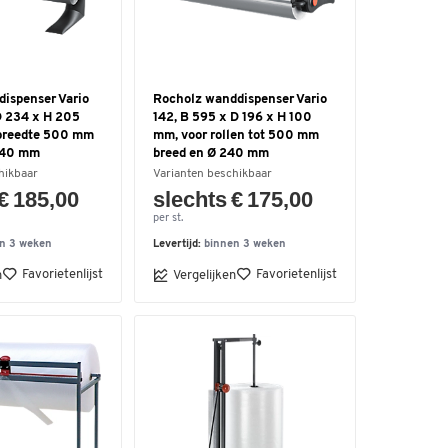
dispenser Vario
Rocholz wanddispenser Vario
D 234 x H 205
142, B 595 x D 196 x H 100
breedte 500 mm
mm, voor rollen tot 500 mm
 240 mm
breed en Ø 240 mm
hikbaar
Varianten beschikbaar
€ 185,00
slechts € 175,00
per st.
n 3 weken
Levertijd:
binnen 3 weken
Favorietenlijst
Favorietenlijst
n
Vergelijken