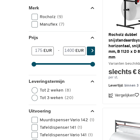
Merk
Rocholz
(9)
Manuflex
(7)
Rocholz dubbel
Prijs
snijstandaardsys
horizontaal, sni
EUR
-
EUR
mm, B 1120 x D 
mm
Varianten beschik
slechts € 
per st.
Leveringstermijn
Levertijd:
binnen 3
Tot 2 weken
(8)
Vergelijken
Tot 3 weken
(20)
Uitvoering
Muurdispenser Vario 142
(1)
Tafeldispenser 141
(1)
Tafeldispenser Vario 141
(1)