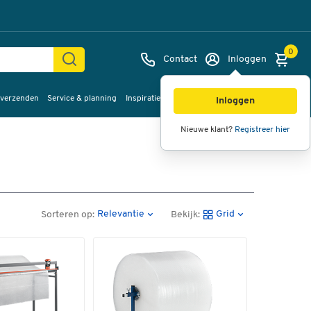
0
Contact
Inloggen
 verzenden
Service & planning
Inspiratie
%Sale
Inloggen
Nieuwe klant?
Registreer hier
Relevantie
Grid
Sorteren op:
Bekijk: