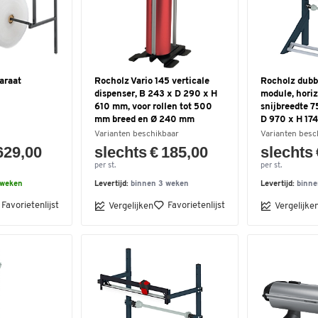
araat
Rocholz Vario 145 verticale
Rocholz dubb
dispenser, B 243 x D 290 x H
module, horiz
610 mm, voor rollen tot 500
snijbreedte 
mm breed en Ø 240 mm
D 970 x H 1
Varianten beschikbaar
Varianten besc
629,00
slechts € 185,00
slechts 
per st.
per st.
 weken
Levertijd:
binnen 3 weken
Levertijd:
binne
Favorietenlijst
Favorietenlijst
Vergelijken
Vergelijke