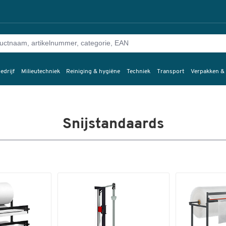
edrijf
Milieutechniek
Reiniging & hygiëne
Techniek
Transport
Verpakken &
Snijstandaards