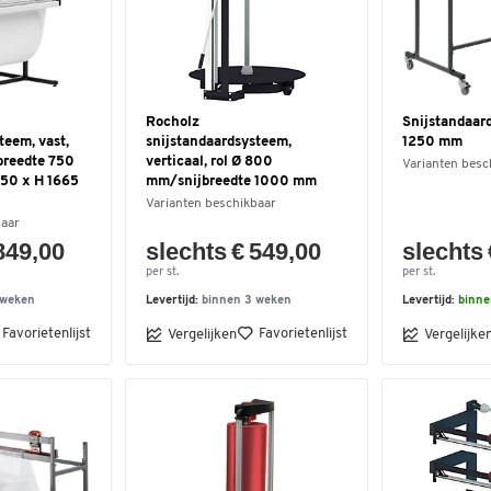
Rocholz
Snijstandaard
teem, vast,
snijstandaardsysteem,
1250 mm
jbreedte 750
verticaal, rol Ø 800
Varianten besc
850 x H 1665
mm/snijbreedte 1000 mm
Varianten beschikbaar
baar
849,00
slechts € 549,00
slechts 
per st.
per st.
 weken
Levertijd:
binnen 3 weken
Levertijd:
binne
Favorietenlijst
Favorietenlijst
Vergelijken
Vergelijke