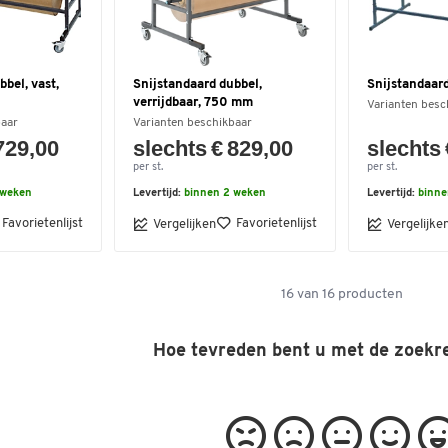
bel, vast,
Snijstandaard dubbel,
Snijstandaar
verrijdbaar, 750 mm
Varianten besc
baar
Varianten beschikbaar
729,00
slechts € 829,00
slechts 
per st.
per st.
 weken
Levertijd:
binnen 2 weken
Levertijd:
binne
Favorietenlijst
Favorietenlijst
Vergelijken
Vergelijke
16
van
16
producten
Hoe tevreden bent u met de zoekr