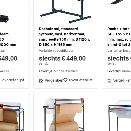
Rocholz snijstandaard
Rocholz tafel
steem,
systeem, vast, horizontaal,
141, B 595 x 
450
snijbreedte 750 mm, B 1120 x
mm, max. rol
 1000 mm
D 850 x H 1165 mm
en rol-Ø tot
baar
Varianten beschikbaar
Varianten besc
549,00
slechts € 449,00
slechts 
per st.
per st.
 weken
Levertijd:
binnen 3 weken
Levertijd:
binne
Favorietenlijst
Favorietenlijst
Vergelijken
Vergelijke