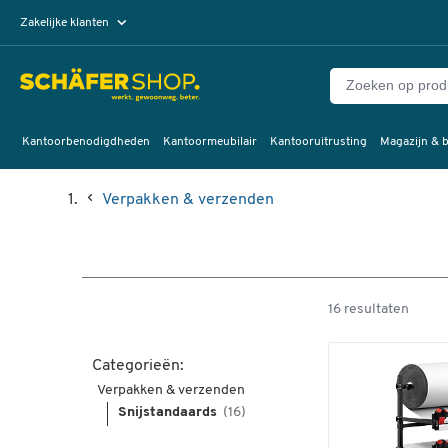
Zakelijke klanten
Particuliere klanten
Kantoorbenodigdheden
Kantoormeubilair
Kantooruitrusting
Magazijn & b
Verpakken & verzenden
16 resultaten
Categorieën:
Verpakken & verzenden
Snijstandaards
(16)