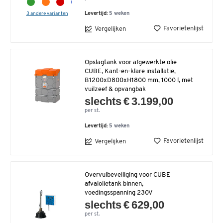
3 andere varianten
Levertijd:
5 weken
Favorietenlijst
Vergelijken
Opslagtank voor afgewerkte olie
CUBE, Kant-en-klare installatie,
B1200xD800xH1800 mm, 1000 l, met
vuilzeef & opvangbak
slechts € 3.199,00
per st.
Levertijd:
5 weken
Favorietenlijst
Vergelijken
Overvulbeveiliging voor CUBE
afvalolietank binnen,
voedingsspanning 230V
slechts € 629,00
per st.