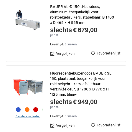
BAUER AL-D 150 tl-buisdoos,
aluminium, toegankelijk voor
rolstoelgebruikers, stapelbaar, B 1700
x D 465 x H 585 mm
slechts € 679,00
per st.
Levertijd:
5 weken
Favorietenlijst
Vergelijken
Fluorescentiebuizendoos BAUER SL
150, plaatstaal, toegankelijk voor
rolstoelgebruikers, afsluitbaar,
verzinkte deur, B 1700 x D 770 x H
1125 mm, blauw
slechts € 949,00
per st.
3 andere varianten
Levertijd:
5 weken
Favorietenlijst
Vergelijken