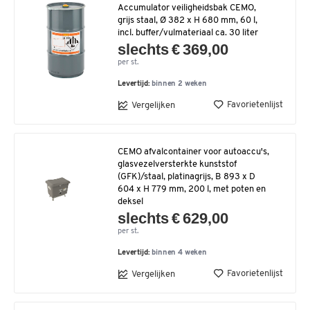
Accumulator veiligheidsbak CEMO,
grijs staal, Ø 382 x H 680 mm, 60 l,
incl. buffer/vulmateriaal ca. 30 liter
slechts € 369,00
per st.
Levertijd:
binnen 2 weken
Favorietenlijst
Vergelijken
CEMO afvalcontainer voor autoaccu's,
glasvezelversterkte kunststof
(GFK)/staal, platinagrijs, B 893 x D
604 x H 779 mm, 200 l, met poten en
deksel
slechts € 629,00
per st.
Levertijd:
binnen 4 weken
Favorietenlijst
Vergelijken