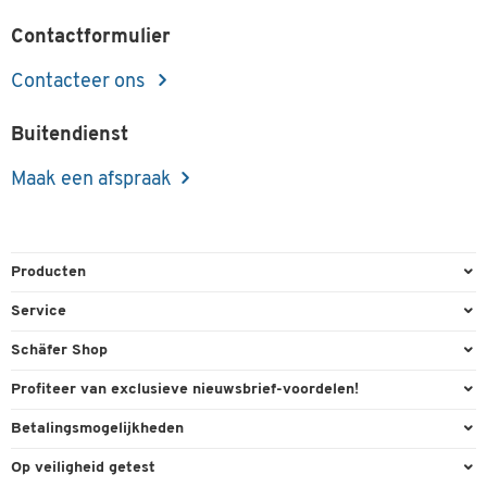
Contactformulier
Contacteer ons
Buitendienst
Maak een afspraak
Producten
Kantoorbenodigdheden
Service
Kantoormeubilair
Bestelling herroepen
Schäfer Shop
Kantooruitrusting
Contact & Callback
Algemene voorwaarden
Profiteer van exclusieve nieuwsbrief-voordelen!
Magazijn & Bedrijf
Directe order
Bedrijfsgegevens
Welkomstgeschenk
Betalingsmogelijkheden
Milieutechniek
FAQ
Buitendienst
Exclusieve promoties
Paypal
Reiniging & hygiëne
Op veiligheid getest
Inkt & Toner
Online catalogi
Individuele aanbiedingen