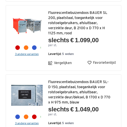
Fluorescentiebuizendoos BAUER SL
200, plaatstaal, toegankelijk voor
rolstoelgebruikers, afsluitbaar,
verzinkte deur, B 2100 x D 770 x H
1125 mm, rood
slechts € 1.099,00
per st.
3 andere varianten
Levertijd:
5 weken
Favorietenlijst
Vergelijken
Fluorescentiebuizendoos BAUER SL-
D 150, plaatstaal, toegankelijk voor
rolstoelgebruikers, afsluitbaar,
verzinkte deur/deksel, B 1700 x D 770
x H 975 mm, blauw
slechts € 1.049,00
per st.
3 andere varianten
Levertijd:
5 weken