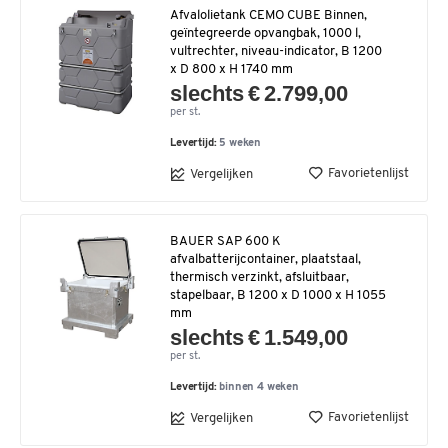
Afvalolietank CEMO CUBE Binnen,
geïntegreerde opvangbak, 1000 l,
vultrechter, niveau-indicator, B 1200
x D 800 x H 1740 mm
slechts € 2.799,00
per st.
Levertijd:
5 weken
Favorietenlijst
Vergelijken
BAUER SAP 600 K
afvalbatterijcontainer, plaatstaal,
thermisch verzinkt, afsluitbaar,
stapelbaar, B 1200 x D 1000 x H 1055
mm
slechts € 1.549,00
per st.
Levertijd:
binnen 4 weken
Favorietenlijst
Vergelijken