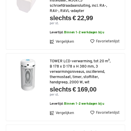
instelbaar, M30x1,5
schroefdraadaansluiting, incl. RA-,
RAV-, RAVL-adapter
slechts € 22,99
per st.
Levertijd:
Binnen 1-2 werkdagen bij u
Favorietenlijst
Vergelijken
TOWER LCD-verwarming, tot 20 m³,
B 178 x D 178 x H 380 mm, 3
verwarmingsniveaus, oscillerend,
thermostaat, timer, stoffilter,
handgreep, 2000 W, wit
slechts € 169,00
per st.
Levertijd:
Binnen 1-2 werkdagen bij u
Favorietenlijst
Vergelijken