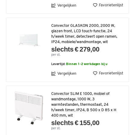
Favorietenlijst
Vergelijken
Convector GLASKON 2000, 2000 W,
glazen front, LCD touch-functie, 24
h/week timer, detecteert open ramen,
IP24, mobiele/wandmontage, wit
slechts € 279,00
per st.
Levertijd:
Binnen 1-2 werkdagen bij u
Favorietenlijst
Vergelijken
Convector SLIM E 1000, mobiel of
wandmontage, 1000 W, 3
warmtestanden, thermostaat, 24
h/week timer, IP24, B 500 x D 85 x H
400 mm, wit
slechts € 155,00
per st.