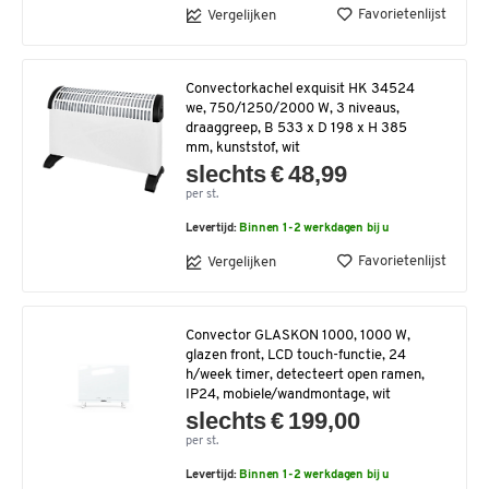
Favorietenlijst
Vergelijken
Convectorkachel exquisit HK 34524
we, 750/1250/2000 W, 3 niveaus,
draaggreep, B 533 x D 198 x H 385
mm, kunststof, wit
slechts € 48,99
per st.
Levertijd:
Binnen 1-2 werkdagen bij u
Favorietenlijst
Vergelijken
Convector GLASKON 1000, 1000 W,
glazen front, LCD touch-functie, 24
h/week timer, detecteert open ramen,
IP24, mobiele/wandmontage, wit
slechts € 199,00
per st.
Levertijd:
Binnen 1-2 werkdagen bij u