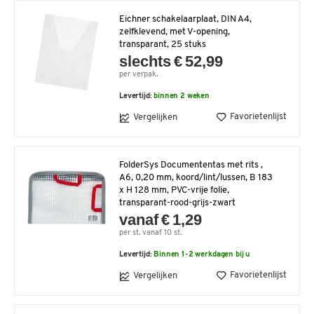
Eichner schakelaarplaat, DIN A4,
zelfklevend, met V-opening,
transparant, 25 stuks
slechts € 52,99
per verpak.
Levertijd:
binnen 2 weken
Favorietenlijst
Vergelijken
FolderSys Documententas met rits ,
A6, 0,20 mm, koord/lint/lussen, B 183
x H 128 mm, PVC-vrije folie,
transparant-rood-grijs-zwart
vanaf € 1,29
per st. vanaf 10 st.
Levertijd:
Binnen 1-2 werkdagen bij u
Favorietenlijst
Vergelijken