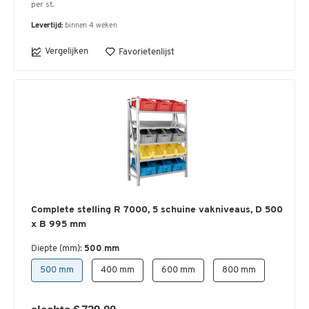
per st.
Levertijd:
binnen 4 weken
Vergelijken
Favorietenlijst
Complete stelling R 7000, 5 schuine vakniveaus, D 500
x B 995 mm
Diepte (mm):
500 mm
500 mm
400 mm
600 mm
800 mm