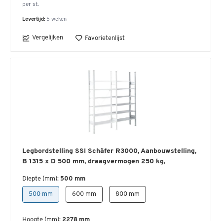
per st.
Levertijd:
5 weken
Vergelijken
Favorietenlijst
Legbordstelling SSI Schäfer R3000, Aanbouwstelling,
B 1315 x D 500 mm, draagvermogen 250 kg,
Diepte (mm):
500 mm
500 mm
600 mm
800 mm
Hoogte (mm):
2278 mm