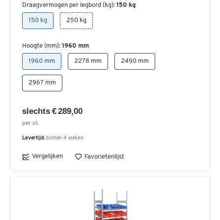
Draagvermogen per legbord (kg):
150 kg
150 kg
250 kg
Hoogte (mm):
1960 mm
1960 mm
2278 mm
2490 mm
2967 mm
slechts € 289,00
per st.
Levertijd:
binnen 4 weken
Vergelijken
Favorietenlijst