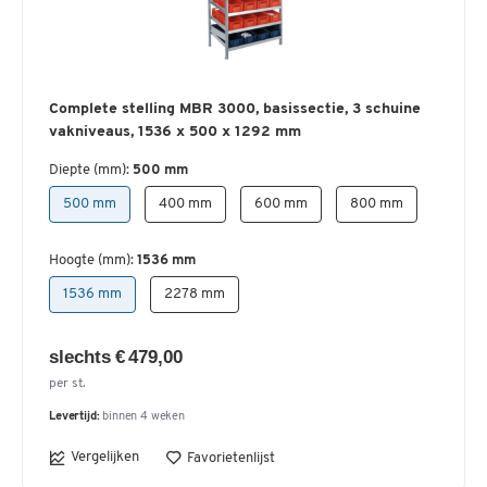
Complete stelling MBR 3000, basissectie, 3 schuine
vakniveaus, 1536 x 500 x 1292 mm
Diepte (mm):
500 mm
500 mm
400 mm
600 mm
800 mm
Hoogte (mm):
1536 mm
1536 mm
2278 mm
slechts € 479,00
per st.
Levertijd:
binnen 4 weken
Vergelijken
Favorietenlijst