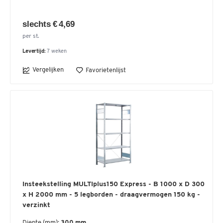
slechts € 4,69
per st.
Levertijd:
7 weken
Vergelijken
Favorietenlijst
Insteekstelling MULTIplus150 Express - B 1000 x D 300
x H 2000 mm - 5 legborden - draagvermogen 150 kg -
verzinkt
Diepte (mm):
300 mm