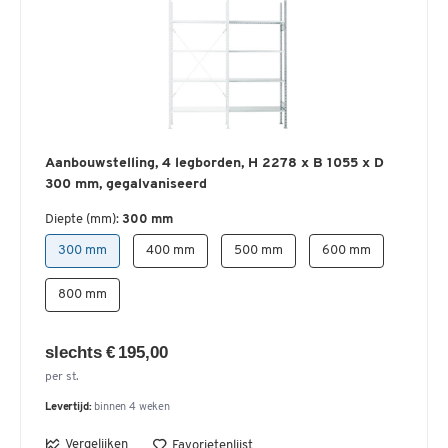
Aanbouwstelling, 4 legborden, H 2278 x B 1055 x D
300 mm, gegalvaniseerd
Diepte (mm):
300 mm
300 mm
400 mm
500 mm
600 mm
800 mm
slechts € 195,00
per st.
Levertijd:
binnen 4 weken
Vergelijken
Favorietenlijst