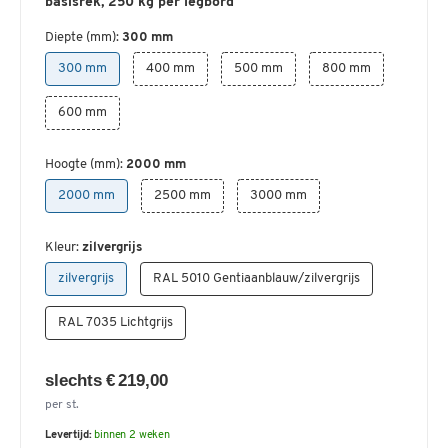
basisrek, 250 kg per legbord
Diepte (mm):
300 mm
300 mm
400 mm
500 mm
800 mm
600 mm
Hoogte (mm):
2000 mm
2000 mm
2500 mm
3000 mm
Kleur:
zilvergrijs
zilvergrijs
RAL 5010 Gentiaanblauw/zilvergrijs
RAL 7035 Lichtgrijs
slechts € 219,00
per st.
Levertijd:
binnen 2 weken