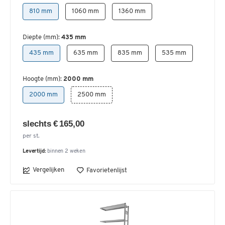
810 mm
1060 mm
1360 mm
Diepte (mm):
435 mm
435 mm
635 mm
835 mm
535 mm
Hoogte (mm):
2000 mm
2000 mm
2500 mm
slechts € 165,00
per st.
Levertijd:
binnen 2 weken
Vergelijken
Favorietenlijst