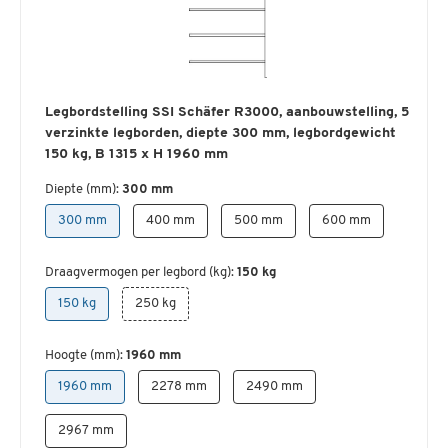
Legbordstelling SSI Schäfer R3000, aanbouwstelling, 5
verzinkte legborden, diepte 300 mm, legbordgewicht
150 kg, B 1315 x H 1960 mm
Diepte (mm):
300 mm
300 mm
400 mm
500 mm
600 mm
Draagvermogen per legbord (kg):
150 kg
150 kg
250 kg
Hoogte (mm):
1960 mm
1960 mm
2278 mm
2490 mm
2967 mm