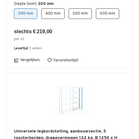
Diepte (mm):
300 mm
300 mm
400 mm
500 mm
600 mm
slechts € 219,00
per st.
Levertijd:
5 weken
Vergelijken
Favorietenlijst
Universele legbordstelling, aanbouwsectie, 5
roosterborden, draagvermogen 122 kg, B 1250 x H