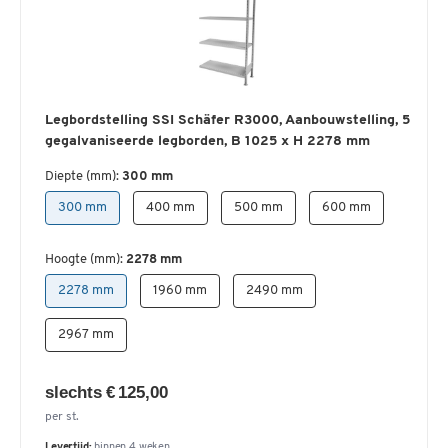
Legbordstelling SSI Schäfer R3000, Aanbouwstelling, 5
gegalvaniseerde legborden, B 1025 x H 2278 mm
Diepte (mm):
300 mm
300 mm
400 mm
500 mm
600 mm
Hoogte (mm):
2278 mm
2278 mm
1960 mm
2490 mm
2967 mm
slechts € 125,00
per st.
Levertijd:
binnen 4 weken