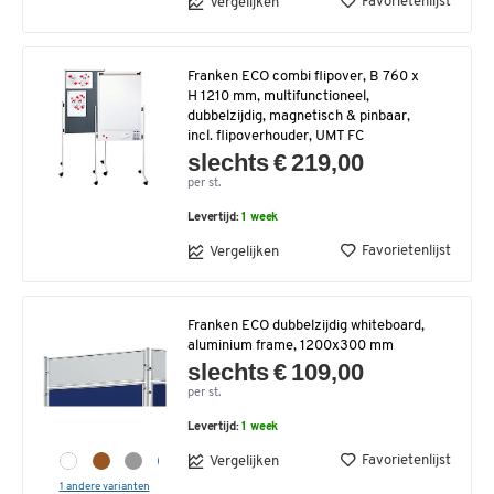
Favorietenlijst
Vergelijken
Franken ECO combi flipover, B 760 x
H 1210 mm, multifunctioneel,
dubbelzijdig, magnetisch & pinbaar,
incl. flipoverhouder, UMT FC
slechts € 219,00
per st.
Levertijd:
1 week
Favorietenlijst
Vergelijken
Franken ECO dubbelzijdig whiteboard,
aluminium frame, 1200x300 mm
slechts € 109,00
per st.
Levertijd:
1 week
Favorietenlijst
Vergelijken
1 andere varianten