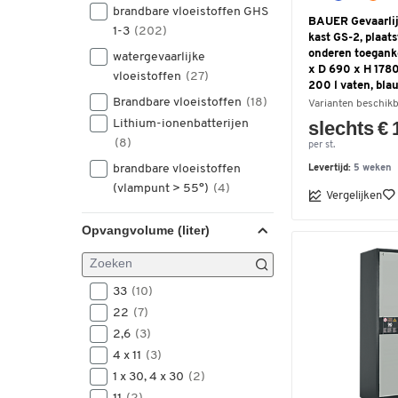
brandbare vloeistoffen GHS
BAUER Gevaarlij
1-3
(202)
kast GS-2, plaats
onderen toeganke
watergevaarlijke
x D 690 x H 1780
vloeistoffen
(27)
200 l vaten, bla
Brandbare vloeistoffen
(18)
Varianten beschik
Lithium-ionenbatterijen
slechts € 
(8)
per st.
brandbare vloeistoffen
Levertijd:
5 weken
(vlampunt > 55°)
(4)
Vergelijken
Opvangvolume (liter)
33
(10)
22
(7)
2,6
(3)
4 x 11
(3)
1 x 30, 4 x 30
(2)