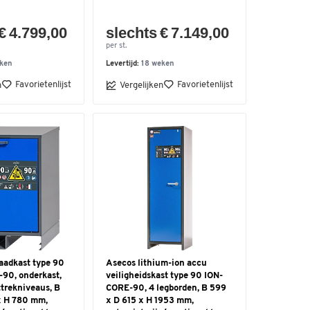
€ 4.799,00
slechts € 7.149,00
per st.
ken
Levertijd:
18 weken
Favorietenlijst
Favorietenlijst
n
Vergelijken
aadkast type 90
Asecos lithium-ion accu
90, onderkast,
veiligheidskast type 90 ION-
ttrekniveaus, B
CORE-90, 4 legborden, B 599
x H 780 mm,
x D 615 x H 1953 mm,