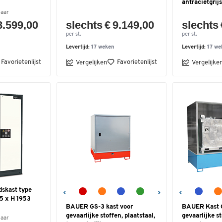
antracietgri
baar
8.599,00
slechts € 9.149,00
slechts 
per st.
per st.
Levertijd:
17 weken
Levertijd:
17 we
Favorietenlijst
Favorietenlijst
Vergelijken
Vergelijke
dskast type
15 x H 1953
BAUER GS-3 kast voor
BAUER Kast 
gevaarlijke stoffen, plaatstaal,
gevaarlijke st
baar