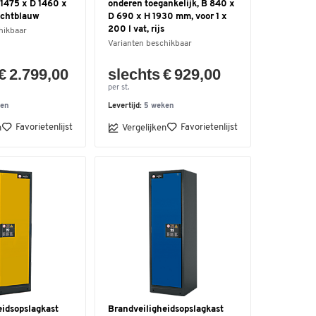
 1475 x D 1460 x
onderen toegankelijk, B 840 x
ichtblauw
D 690 x H 1930 mm, voor 1 x
200 l vat, rijs
hikbaar
Varianten beschikbaar
€ 2.799,00
slechts € 929,00
per st.
ken
Levertijd:
5 weken
Favorietenlijst
Favorietenlijst
n
Vergelijken
eidsopslagkast
Brandveiligheidsopslagkast