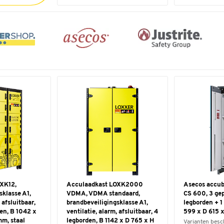
XK12,
Acculaadkast LOXK2000
Asecos accu
sklasse A1,
VDMA, VDMA standaard,
CS 600, 3 ge
 afsluitbaar,
brandbeveiligingsklasse A1,
legborden + 1
en, B 1042 x
ventilatie, alarm, afsluitbaar, 4
599 x D 615 
m, staal
legborden, B 1142 x D 765 x H
Varianten besc