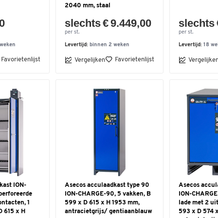
2040 mm, staal
00
slechts € 9.449,00
slechts 
per st.
per st.
 weken
Levertijd:
binnen 2 weken
Levertijd:
18 we
Favorietenlijst
Favorietenlijst
Vergelijken
Vergelijke
kast ION-
Asecos acculaadkast type 90
Asecos accul
perforeerde
ION-CHARGE-90, 5 vakken, B
ION-CHARGE-
ontacten, 1
599 x D 615 x H 1953 mm,
lade met 2 ui
D 615 x H
antracietgrijs/ gentiaanblauw
593 x D 574 