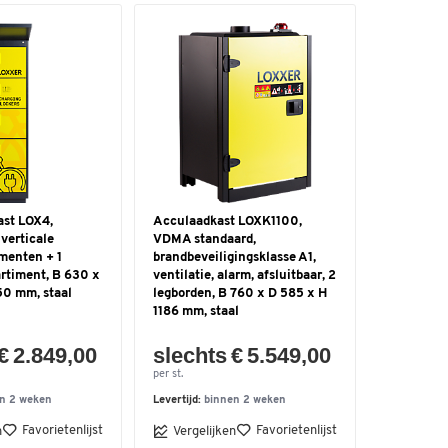
ast LOX4,
Acculaadkast LOXK1100,
 verticale
VDMA standaard,
menten + 1
brandbeveiligingsklasse A1,
rtiment, B 630 x
ventilatie, alarm, afsluitbaar, 2
50 mm, staal
legborden, B 760 x D 585 x H
1186 mm, staal
€ 2.849,00
slechts € 5.549,00
per st.
n 2 weken
Levertijd:
binnen 2 weken
Favorietenlijst
Favorietenlijst
n
Vergelijken