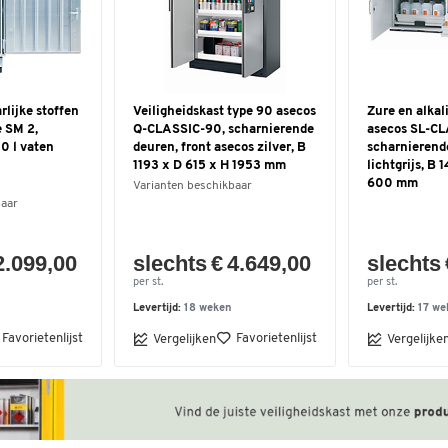
rlijke stoffen
Veiligheidskast type 90 asecos
Zure en alkal
e SM 2,
Q-CLASSIC-90, scharnierende
asecos SL-C
00 l vaten
deuren, front asecos zilver, B
scharnierende
1193 x D 615 x H 1953 mm
lichtgrijs, B
600 mm
Varianten beschikbaar
baar
2.099,00
slechts € 4.649,00
slechts 
per st.
per st.
Levertijd:
18 weken
Levertijd:
17 we
Favorietenlijst
Favorietenlijst
Vergelijken
Vergelijke