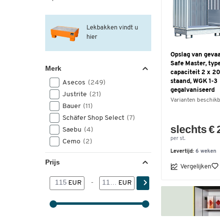
Lekbakken vindt u
hier
Opslag van gevaa
Safe Master, typ
Merk
capaciteit 2 x 2
staand, WGK 1-3
Asecos
(249)
gegalvaniseerd
Justrite
(21)
Varianten beschik
Bauer
(11)
Schäfer Shop Select
(7)
slechts € 
Saebu
(4)
per st.
Cemo
(2)
Levertijd:
6 weken
Prijs
Vergelijken
EUR
-
EUR