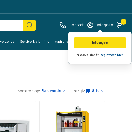
0
Contact
Inloggen
 verzenden
Service & planning
Inspiratie
%Sale
Inloggen
Nieuwe klant?
Registreer hier
Relevantie
Grid
Sorteren op:
Bekijk: