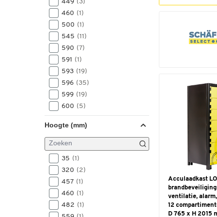
449
(3)
460
(1)
500
(1)
545
(11)
590
(7)
591
(1)
593
(19)
596
(35)
599
(19)
600
(5)
630
(1)
Hoogte (mm)
635
(1)
650
(1)
760
(2)
35
(1)
800
(2)
320
(2)
810
(8)
Acculaadkast LO
457
(1)
819
(2)
brandbeveiliging
460
(1)
ventilatie, alarm,
840
(1)
482
(1)
12 compartiment
860
(2)
D 765 x H 2015 m
559
(1)