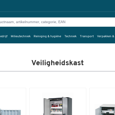
edrijf
Milieutechniek
Reiniging & hygiëne
Techniek
Transport
Verpakken &
Veiligheidskast