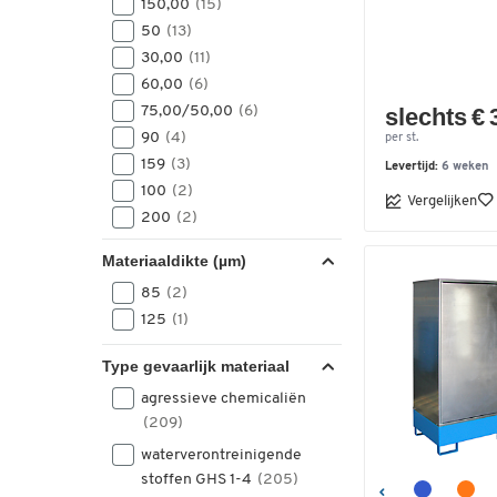
150,00
(15)
2015
(1)
50
(13)
2040
(1)
30,00
(11)
2070
(1)
60,00
(6)
2224
(2)
75,00/50,00
(6)
slechts € 
2410
(1)
90
(4)
per st.
159
(3)
Levertijd:
6 weken
100
(2)
Vergelijken
200
(2)
25
(2)
Materiaaldikte (µm)
70
(2)
85
(2)
100,00
(1)
125
(1)
400
(1)
500
(1)
Type gevaarlijk materiaal
750
(1)
agressieve chemicaliën
(209)
waterverontreinigende
stoffen GHS 1-4
(205)