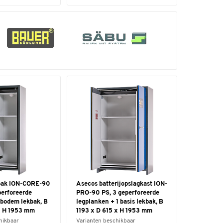
bak ION-CORE-90
Asecos batterijopslagkast ION-
perforeerde
PRO-90 PS, 3 geperforeerde
 bodem lekbak, B
legplanken + 1 basis lekbak, B
x H 1953 mm
1193 x D 615 x H 1953 mm
hikbaar
Varianten beschikbaar