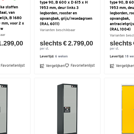
type 90, B 600 x D 615 x H
type 90, B 60
ke stoffen
1953 mm, deur links 3
1953 mm, deu
taal, van
legborden, rooster en
legborden, ro
lijk, B 1680
opvangbak, grijs/resedagroen
opvangbak,
 mm, voor 2 x
(RAL 6011)
antracietgrij
uw
(RAL 1004)
Varianten beschikbaar
baar
Varianten besc
1.299,00
slechts € 2.799,00
slechts 
per st.
per st.
Levertijd:
6 weken
Levertijd:
18 we
Favorietenlijst
Favorietenlijst
Vergelijken
Vergelijke