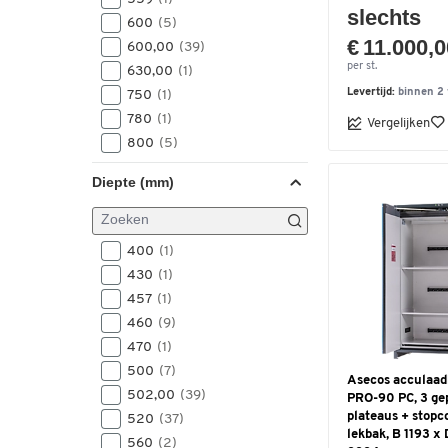
864
(1)
slechts
600
(5)
870
(2)
€ 11.000,
600,00
(39)
886
(1)
per st.
630,00
(1)
890
(1)
Levertijd:
binnen 2
750
(1)
893
(15)
780
(1)
Vergelijken
896
(8)
800
(5)
950
(6)
800,00
(15)
995
(1)
Diepte (mm)
886
(1)
1000
(1)
889
(1)
1042
(1)
890
(2)
1055
400
(1)
(18)
1090
(1)
1090
430
(1)
(7)
1105
(9)
1092
457
(1)
(2)
1105,00
(10)
1100
460
(9)
(4)
1118
(1)
1102
470
(1)
(25)
1120
(1)
1105
500
(7)
(1)
Asecos acculaad
1270
(1)
1142
502,00
(1)
(39)
PRO-90 PC, 3 ge
1298
(1)
plateaus + stopc
1193
520
(29)
(37)
1298,00
(16)
lekbak, B 1193 x 
1196
560
(28)
(2)