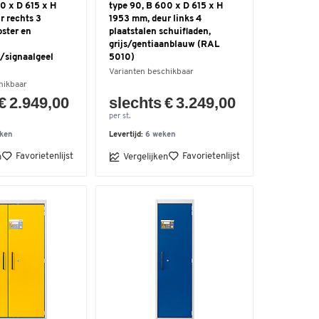
0 x D 615 x H
type 90, B 600 x D 615 x H
r rechts 3
1953 mm, deur links 4
oster en
plaatstalen schuifladen,
grijs/gentiaanblauw (RAL
s/signaalgeel
5010)
Varianten beschikbaar
hikbaar
€ 2.949,00
slechts € 3.249,00
per st.
ken
Levertijd:
6 weken
Favorietenlijst
Favorietenlijst
n
Vergelijken