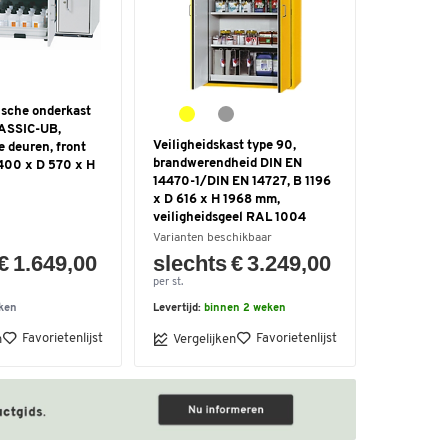
ische onderkast
LASSIC-UB,
Veiligheidskast type 90,
 deuren, front
brandwerendheid DIN EN
 1400 x D 570 x H
14470-1/DIN EN 14727, B 1196
x D 616 x H 1968 mm,
veiligheidsgeel RAL 1004
Varianten beschikbaar
€ 1.649,00
slechts € 3.249,00
per st.
ken
Levertijd:
binnen 2 weken
Favorietenlijst
Favorietenlijst
n
Vergelijken