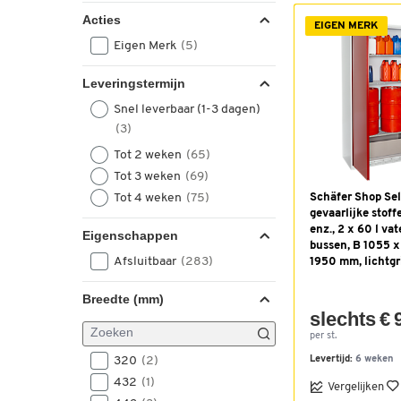
Acties
EIGEN MERK
Eigen Merk
(5)
Leveringstermijn
Snel leverbaar (1-3 dagen)
(3)
Tot 2 weken
(65)
Tot 3 weken
(69)
Tot 4 weken
(75)
Schäfer Shop Sel
gevaarlijke stoffe
enz., 2 x 60 l vat
Eigenschappen
bussen, B 1055 x
Afsluitbaar
(283)
1950 mm, lichtgr
Breedte (mm)
slechts € 
per st.
320
(2)
Levertijd:
6 weken
432
(1)
Vergelijken