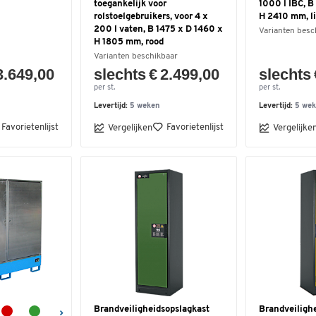
toegankelijk voor
1000 l IBC, B
rolstoelgebruikers, voor 4 x
H 2410 mm, l
200 l vaten, B 1475 x D 1460 x
Varianten besc
H 1805 mm, rood
Varianten beschikbaar
3.649,00
slechts € 2.499,00
slechts 
per st.
per st.
Levertijd:
5 weken
Levertijd:
5 we
Favorietenlijst
Favorietenlijst
Vergelijken
Vergelijke
Brandveiligheidsopslagkast
Brandveiligh