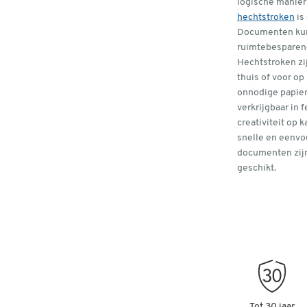
logische manier
hechtstroken
is
Documenten kun
ruimtebesparen
Hechtstroken zi
thuis of voor o
onnodige papier
verkrijgbaar in f
creativiteit op 
snelle en eenvo
documenten zij
geschikt.
Tot 30 jaar