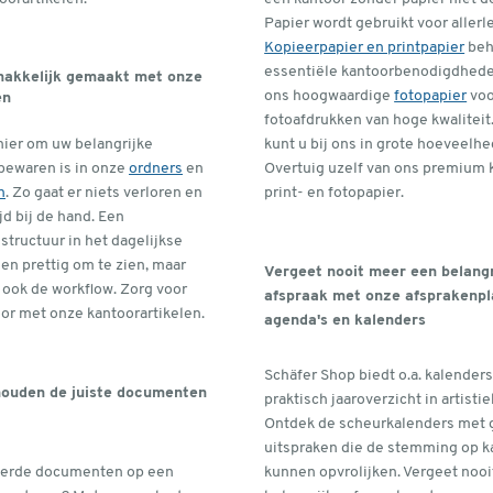
Papier wordt gebruikt voor allerl
Kopieerpapier en printpapier
beh
essentiële kantoorbenodigdhede
makkelijk gemaakt met onze
ons hoogwaardige
fotopapier
voo
en
fotoafdrukken van hoge kwaliteit
nier om uw belangrijke
kunt u bij ons in grote hoeveelh
bewaren is in onze
ordners
en
Overtuig uzelf van ons premium 
n
. Zo gaat er niets verloren en
print- en fotopapier.
ijd bij de hand. Een
structuur in het dagelijkse
leen prettig om te zien, maar
Vergeet nooit meer een belangr
 ook de workflow. Zorg voor
afspraak met onze afsprakenpl
oor met onze kantoorartikelen.
agenda's en kalenders
Schäfer Shop biedt o.a. kalender
ouden de juiste documenten
praktisch jaaroverzicht in artisti
Ontdek de scheurkalenders met 
uitspraken die de stemming op k
reerde documenten op een
kunnen opvrolijken. Vergeet noo