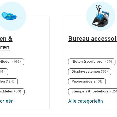
ven &
Bureau accessoi
eren
otloden
(148)
Nieten & perforeren
(69)
44)
Displaysystemen
(38)
len
(124)
Papiersnijders
(31)
middelen
(53)
Stempels & Toebehoren
(2
gorieën
Alle categorieën