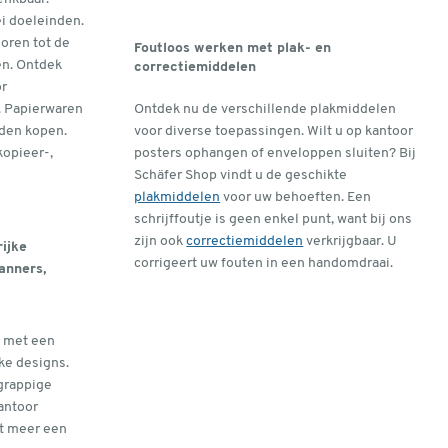
ei doeleinden.
oren tot de
Foutloos werken met plak- en
n. Ontdek
correctiemiddelen
r
. Papierwaren
Ontdek nu de verschillende plakmiddelen
eden kopen.
voor diverse toepassingen. Wilt u op kantoor
kopieer-,
posters ophangen of enveloppen sluiten? Bij
Schäfer Shop vindt u de geschikte
plakmiddelen
voor uw behoeften. Een
schrijffoutje is geen enkel punt, want bij ons
zijn ook
correctiemiddelen
verkrijgbaar. U
ijke
corrigeert uw fouten in een handomdraai.
anners,
s met een
eke designs.
grappige
antoor
it meer een