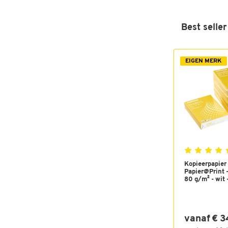
Best seller
EIGEN MERK
Kopieerpapier
Papier@Print -
80 g/m² - wit - 
vanaf € 3