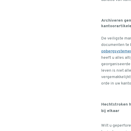
Archiveren ge
kantoorartikel
De veiligste ma
documenten te 
opbergsysteme
heeft u alles alt
georganiseerde 
leven is niet al
vergemakkelijkt
orde in uw kant
Hechtstroken h
bij elkaar
Wilt u geperfo