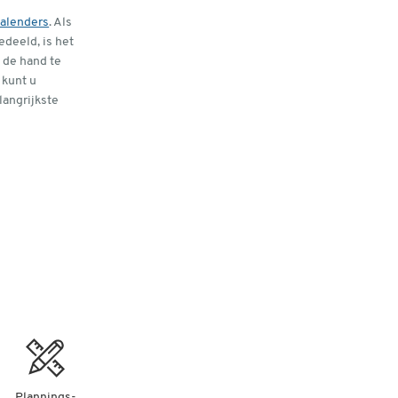
kalenders
. Als
edeeld, is het
 de hand te
kunt u
langrijkste
Plannings-