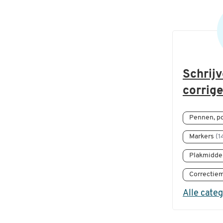
Schrij
corrig
Pennen, p
Markers
(1
Plakmidde
Correctie
Alle cate