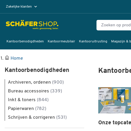
Zakelijke klanten
Particuliere klanten
Kantoorbenodigdheden
Kantoormeubilair
Kantooruitrusting
Magazijn & b
Home
Kantoorbenodigdheden
Kantoorb
Archiveren, ordenen
(900)
Bureau accessoires
(339)
Inkt & toners
(844)
Papierwaren
(782)
Schrijven & corrigeren
(531)
Onze topcate