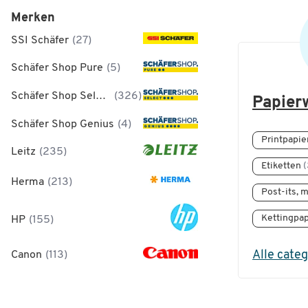
Merken
SSI Schäfer
(27)
Schäfer Shop Pure
(5)
Schäfer Shop Select
(326)
Papier
Schäfer Shop Genius
(4)
Printpapie
Leitz
(235)
Etiketten
(
Herma
(213)
Post-its,
Kettingpa
HP
(155)
Alle cate
Canon
(113)