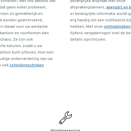
 sorteren? Met ons aanbod van
belangrijke afspraak met onze
 dat geen enkel probleem.
afsprakenplanners,
agenda's en 
nen zo gemakkelijk en
er belangrijke informatie wordt g
d worden gearchiveerd.
erg handig om een notitieblok bij
jn ideaal voor uw werkplek
hebben. Met onze
notitieblokken
p kantoor en voorkomen een
tijdens vergaderingen snel de be
chaos. Ze zijn ook
details opschrijven.
elle kleuren, zodat u uw
kantoor kunt uitleven. Voor een
udige onderverdeling van uw
n ook
scheidingsstroken
Montageservice