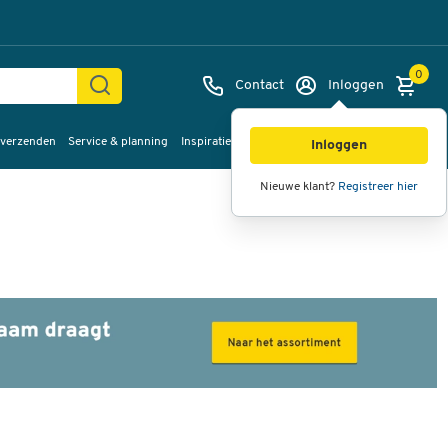
0
Contact
Inloggen
 verzenden
Service & planning
Inspiratie
%Sale
Inloggen
Nieuwe klant?
Registreer hier