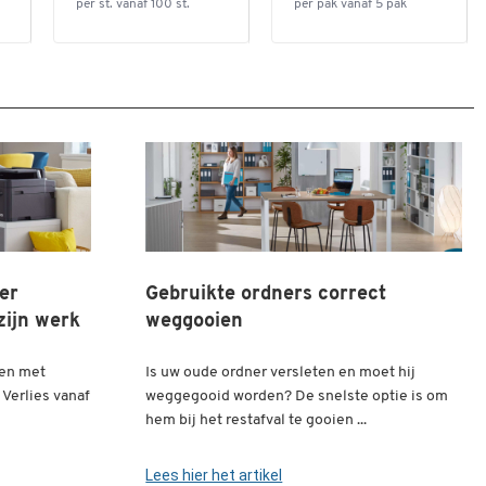
per st. vanaf 100 st.
per pak vanaf 5 pak
ter
Gebruikte ordners correct
zijn werk
weggooien
men met
Is uw oude ordner versleten en moet hij
 Verlies vanaf
weggegooid worden? De snelste optie is om
hem bij het restafval te gooien ...
Lees hier het artikel