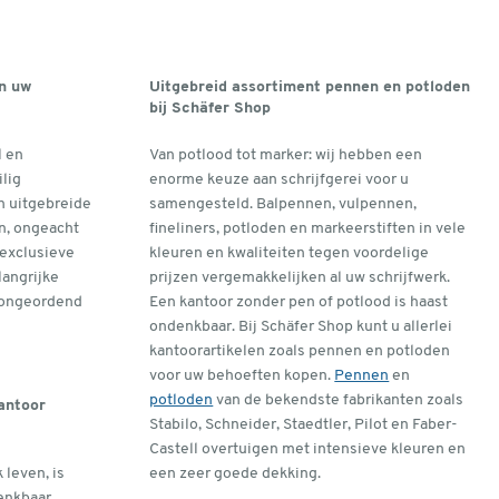
n uw
Uitgebreid assortiment pennen en potloden
bij Schäfer Shop
l en
Van potlood tot marker: wij hebben een
ilig
enorme keuze aan schrijfgerei voor u
n uitgebreide
samengesteld. Balpennen, vulpennen,
n, ongeacht
fineliners, potloden en markeerstiften in vele
 exclusieve
kleuren en kwaliteiten tegen voordelige
langrijke
prijzen vergemakkelijken al uw schrijfwerk.
 ongeordend
Een kantoor zonder pen of potlood is haast
ondenkbaar. Bij Schäfer Shop kunt u allerlei
kantoorartikelen zoals pennen en potloden
voor uw behoeften kopen.
Pennen
en
potloden
van de bekendste fabrikanten zoals
antoor
Stabilo, Schneider, Staedtler, Pilot en Faber-
Castell overtuigen met intensieve kleuren en
 leven, is
een zeer goede dekking.
enkbaar.