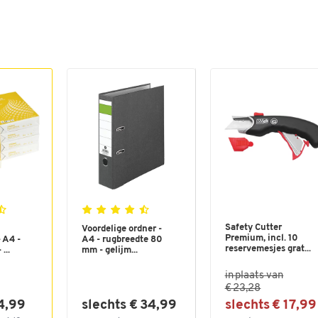
Safety Cutter
Voordelige ordner -
Premium, incl. 10
 A4 -
A4 - rugbreedte 80
reservemesjes grat...
...
mm - gelijm...
in plaats van
€ 23,28
4,99
slechts € 34,99
slechts € 17,99