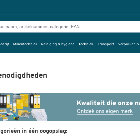
edrijf
Milieutechniek
Reiniging & hygiëne
Techniek
Transport
Verpakken &
enodigdheden
gorieën in één oogopslag: