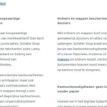
ikel
hoogwaardige
Ordners en mappen bescherme
en
dossiers
naar hoogwaardige
Met ordners en mappen kunt sne
n van merkkwaliteit? Dan bent
gemakkelijk dossiers en aktes ve
t juiste adres. Schäfer Shop
opbergen. Schäfer Shop biedt ee
de fabrikanten zoals Lamy,
keuze aan kantoorbenodigdhede
Packard en Edding een
of u liever klassieke, moderne of
rtiment van
mappen
en ordners koopt. Uw be
dheden.
documenten hoeven nooit meer
op kantoor rond te slingeren.
gebruikelijke kantoorartikelen
 printpapier, maar ook
da's notitieblokken. Met
Kantoorbenodigdheden: geen k
ers mappen brengt u een
zonder papier
het dagelijkse kantoorleven.
gen organisatiesysteem
Hoewel we in het digitale tijdperk
oorartikelen.
een kantoor zonder papier niet d