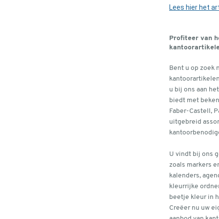
Lees hier het art
Profiteer van 
kantoorartikel
Bent u op zoek 
kantoorartikele
u bij ons aan he
biedt met beken
Faber-Castell, 
uitgebreid asso
kantoorbenodig
U vindt bij ons 
zoals markers en
kalenders, agen
kleurrijke ordn
beetje kleur in 
Creëer nu uw ei
aanbod van kant