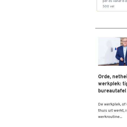
per ds vanaf 8 d
500 vel
Orde, nethe
werkplek: ti
bureautafel
De werkplek, of u
thuis uit werkt,
werkroutine...