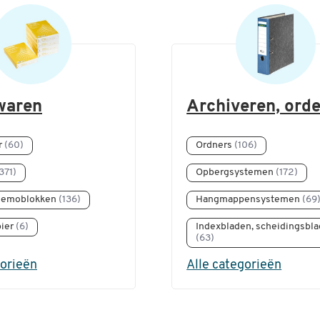
waren
Archiveren, ord
r
(60)
Ordners
(106)
371)
Opbergsystemen
(172)
 memoblokken
(136)
Hangmappensystemen
(69
pier
(6)
Indexbladen, scheidingsbl
(63)
gorieën
Alle categorieën