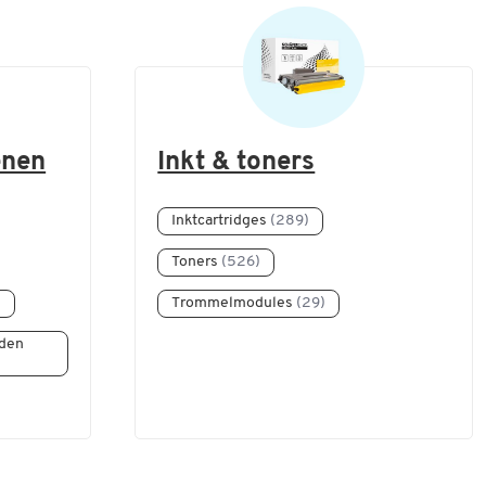
enen
Inkt & toners
Inktcartridges
(289)
Toners
(526)
)
Trommelmodules
(29)
aden