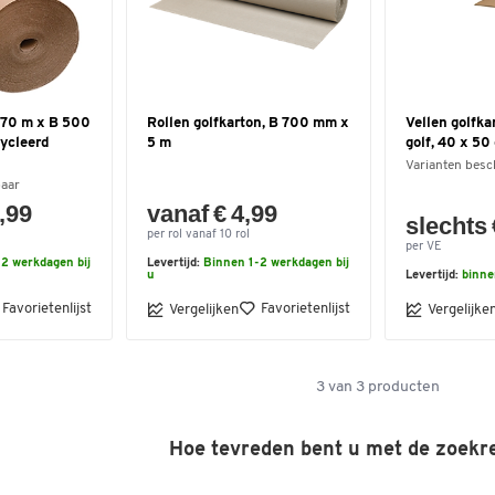
L 70 m x B 500
Rollen golfkarton, B 700 mm x
Vellen golfka
ycleerd
5 m
golf, 40 x 50
Varianten besc
baar
,99
vanaf € 4,99
slechts 
per rol vanaf 10 rol
per VE
2 werkdagen bij
Levertijd:
Binnen 1-2 werkdagen bij
u
Levertijd:
binne
Favorietenlijst
Favorietenlijst
Vergelijken
Vergelijke
3
van
3
producten
Hoe tevreden bent u met de zoekr