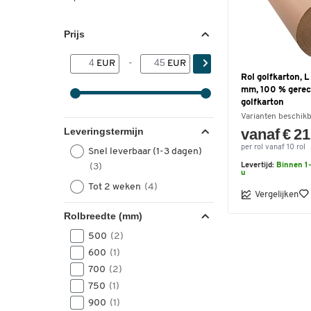
Prijs
EUR
-
EUR
Rol golfkarton, 
mm, 100 % gerec
golfkarton
Varianten beschik
Leveringstermijn
vanaf € 21
per rol vanaf 10 rol
Snel leverbaar (1-3 dagen)
(3)
Levertijd:
Binnen 1-
u
Tot 2 weken
(4)
Vergelijken
Rolbreedte (mm)
500
(2)
600
(1)
700
(2)
750
(1)
900
(1)