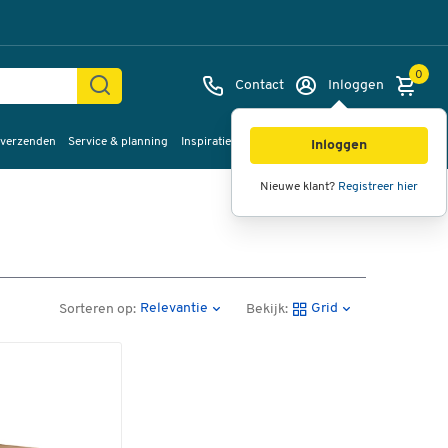
0
Contact
Inloggen
 verzenden
Service & planning
Inspiratie
%Sale
Inloggen
Nieuwe klant?
Registreer hier
Relevantie
Grid
Sorteren op:
Bekijk: