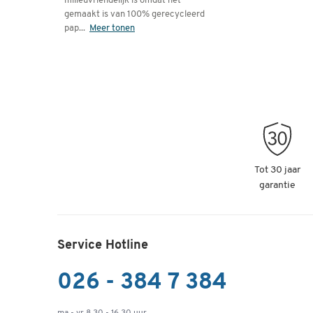
milieuvriendelijk is omdat het
gemaakt is van 100% gerecycleerd
pap
...
Meer tonen
Tot 30 jaar
garantie
Service Hotline
026 - 384 7 384
ma - vr 8.30 - 16.30 uur