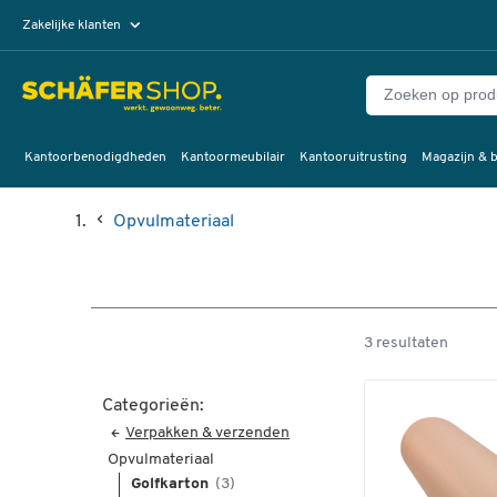
Zakelijke klanten
Particuliere klanten
Kantoorbenodigdheden
Kantoormeubilair
Kantooruitrusting
Magazijn & b
Opvulmateriaal
3 resultaten
Categorieën:
Verpakken & verzenden
Opvulmateriaal
Golfkarton
(3)