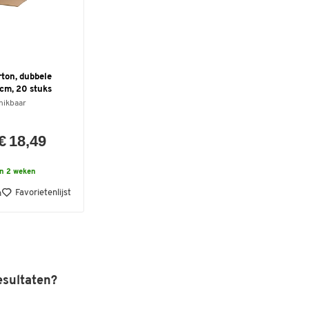
rton, dubbele
 cm, 20 stuks
hikbaar
€ 18,49
n 2 weken
Favorietenlijst
n
esultaten?