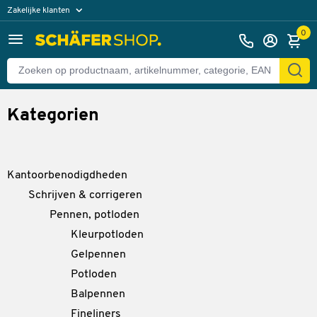
Zakelijke klanten
Particuliere klanten
0
Kategorien
Kantoorbenodigdheden
Schrijven & corrigeren
Pennen, potloden
Kleurpotloden
Gelpennen
Potloden
Balpennen
Fineliners