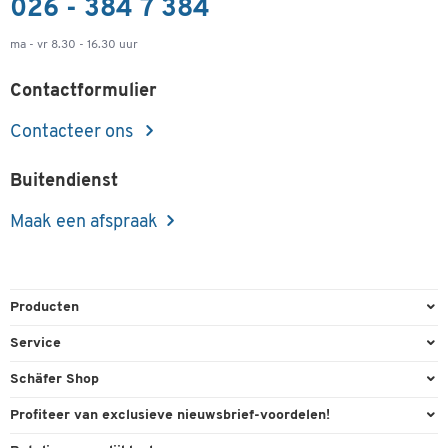
026 - 384 7 384
ma - vr 8.30 - 16.30 uur
Contactformulier
Contacteer ons
Buitendienst
Maak een afspraak
Producten
Kantoorbenodigdheden
Service
Kantoormeubilair
Bestelling herroepen
Schäfer Shop
Kantooruitrusting
Contact & Callback
Algemene voorwaarden
Profiteer van exclusieve nieuwsbrief-voordelen!
Magazijn & Bedrijf
Directe order
Bedrijfsgegevens
Welkomstgeschenk