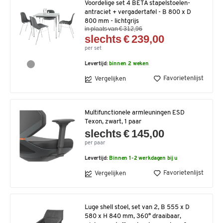
Voordelige set 4 BETA stapelstoelen-
antraciet + vergadertafel - B 800 x D
800 mm - lichtgrijs
in plaats van € 312,96
slechts € 239,00
per set
Levertijd:
binnen 2 weken
Favorietenlijst
Vergelijken
Multifunctionele armleuningen ESD
Texon, zwart, 1 paar
slechts € 145,00
per paar
Levertijd:
Binnen 1-2 werkdagen bij u
Favorietenlijst
Vergelijken
Luge shell stoel, set van 2, B 555 x D
580 x H 840 mm, 360° draaibaar,