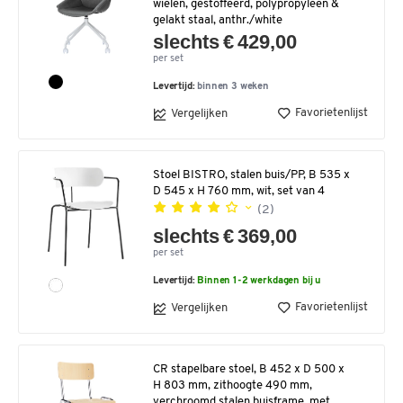
wielen, gestoffeerd, polypropyleen &
gelakt staal, anthr./white
slechts € 429,00
per set
Levertijd:
binnen 3 weken
Favorietenlijst
Vergelijken
Stoel BISTRO, stalen buis/PP, B 535 x
D 545 x H 760 mm, wit, set van 4
(2)
slechts € 369,00
per set
Levertijd:
Binnen 1-2 werkdagen bij u
Favorietenlijst
Vergelijken
CR stapelbare stoel, B 452 x D 500 x
H 803 mm, zithoogte 490 mm,
verchroomd stalen buisframe, met