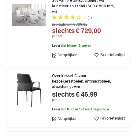
Set van 6 RUMBA stoelen, wit
kunstleer en 1 tafel 1600 x 800 mm,
wit
(1)
in plaats van € 739,92
slechts € 729,00
per set
Levertijd:
binnen 2 weken
Favorietenlijst
Vergelijken
Overtrekset C, voor
bezoekersstoelen, antimicrobieel,
afwasbaar, zwart
slechts € 46,99
per st.
Levertijd:
Binnen 1-2 werkdagen bij u
Favorietenlijst
Vergelijken