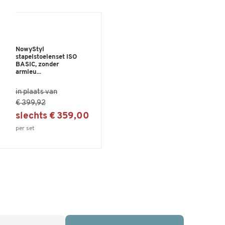
NowyStyl
stapelstoelenset ISO
BASIC, zonder
armleu...
in plaats van
€ 399,92
slechts € 359,00
per set