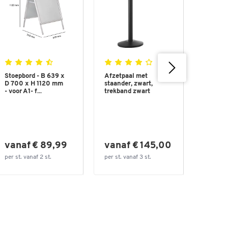
Stoepbord - B 639 x
Afzetpaal met
Asbak 
D 700 x H 1120 mm
staander, zwart,
prullen
- voor A1- f...
trekband zwart
afneem
-70L - B
slech
vanaf € 89,99
vanaf € 145,00
€ 21
per st. vanaf 2 st.
per st. vanaf 3 st.
per st.