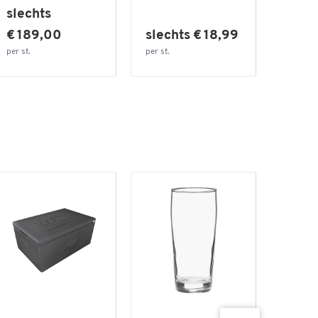
slechts
slech
€ 189,00
slechts € 18,99
€ 1.
per st.
per st.
per st.