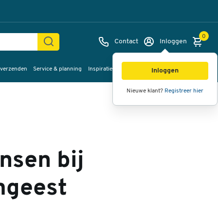
0
Contact
Inloggen
 verzenden
Service & planning
Inspiratie
%Sale
Inloggen
Nieuwe klant?
Registreer hier
nsen bij
mgeest