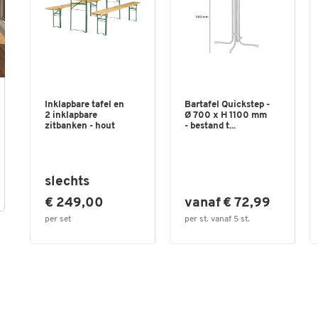
Inklapbare tafel en
Bartafel Quickstep -
2 inklapbare
Ø 700 x H 1100 mm
zitbanken - hout
- bestand t...
slechts
€ 249,00
vanaf € 72,99
per set
per st. vanaf 5 st.