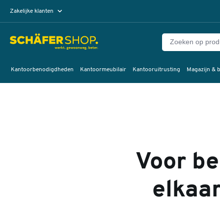
Zakelijke klanten
Particuliere klanten
Kantoorbenodigdheden
Kantoormeubilair
Kantooruitrusting
Magazijn & b
Voor be
elkaa