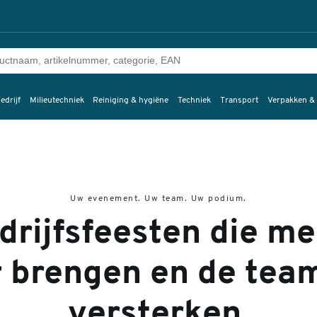
edrijf
Milieutechniek
Reiniging & hygiëne
Techniek
Transport
Verpakken &
Uw evenement. Uw team. Uw podium.
drijfsfeesten die me
r brengen en de tea
versterken.