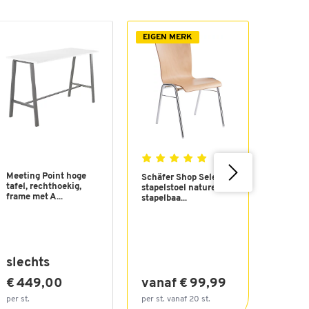
EIGEN MERK
Meeting Point hoge
Flipcha
Schäfer Shop Select
tafel, rechthoekig,
Legama
stapelstoel naturel,
frame met A...
Pro, ma
stapelbaa...
bord, ...
slechts
slech
€ 449,00
vanaf € 99,99
€ 10
per st.
per st. vanaf 20 st.
per st.