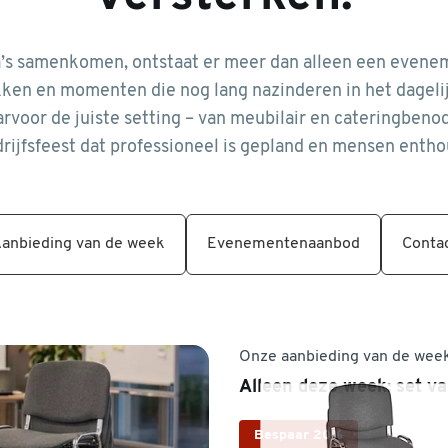
’s samenkomen, ontstaat er meer dan alleen een evenem
en en momenten die nog lang nazinderen in het dagelij
arvoor de juiste setting – van meubilair en cateringben
rijfsfeest dat professioneel is gepland en mensen entho
anbieding van de week
Evenementenaanbod
Conta
Onze aanbieding van de wee
Alleen deze week: set va
Bespaar 20%