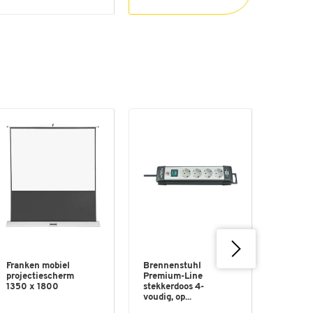
Franken mobiel
Brennenstuhl
3LCD-pr
projectiescherm
Premium-Line
EPSON
1350 x 1800
stekkerdoos 4-
2250U, 
voudig, op...
WUXGA,