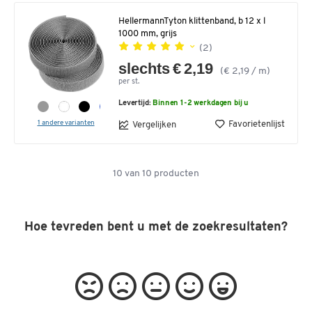
HellermannTyton klittenband, b 12 x l
1000 mm, grijs
(2)
slechts € 2,19
(€ 2,19 / m)
per st.
Levertijd:
Binnen 1-2 werkdagen bij u
1 andere varianten
Favorietenlijst
Vergelijken
10
van
10
producten
Hoe tevreden bent u met de zoekresultaten?