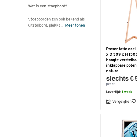
Wat is een stoepbord?
Stoepborden zijn ook bekend als
uitstalbord, plakka
...
Meer tonen
Presentatie ezel 
x D 309 x H 150
hoogte verstelba
inklapbare pote
naturel
slechts € 
per st.
Levertijd:
1 week
Vergelijken