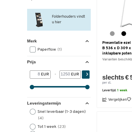
Folderhouders vindt
u hier
Merk
Presentatie ezel
B 536 x D 309 x
Paperflow
(1)
inklapbare poten-
Varianten beschik
Prijs
EUR
-
EUR
slechts € 
per st.
Levertijd:
1 week
Vergelijken
Leveringstermijn
Snel leverbaar (1-3 dagen)
(4)
Tot 1 week
(23)