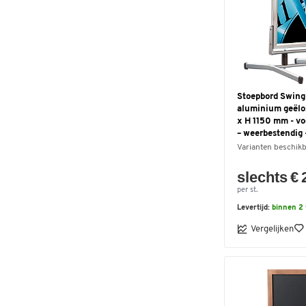
Stoepbord Swing
aluminium geëlo
x H 1150 mm - vo
– weerbestendig -
Varianten beschik
slechts € 
per st.
Levertijd:
binnen 2
Vergelijken