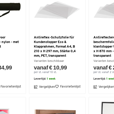
voor
Antireflex-Schutzfolie für
Antireflecte
- nylon - met
Kundenstopper Eco &
beschermfolie
t
Klapprahmen, Format A4, B
klantstopper
210 x H 297 mm, Stärke 0,4
x H 870 mm -
mm, PET, transparent
transparant
Varianten beschikbaar
Varianten besc
34,99
vanaf € 10,99
vanaf € 
per st. vanaf 10 st.
per st. vanaf 2 st
Levertijd:
1 week
Levertijd:
1 wee
Favorietenlijst
Favorietenlijst
Vergelijken
Vergelijke