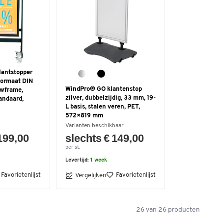
lantstopper
ormaat DIN
WindPro® GO klantenstop
uwframe,
zilver, dubbelzijdig, 33 mm, 19-
andaard,
L basis, stalen veren, PET,
572×819 mm
Varianten beschikbaar
199,00
slechts € 149,00
per st.
Levertijd:
1 week
Favorietenlijst
Favorietenlijst
Vergelijken
26
van
26
producten