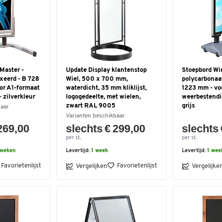
Master -
Update Display klantenstop
Stoepbord Wi
xeerd - B 728
Wiel, 500 x 700 mm,
polycarbonaat
or A1-formaat
waterdicht, 35 mm kliklijst,
1223 mm - voo
 zilverkleur
logogedeelte, met wielen,
weerbestendi
zwart RAL 9005
grijs
baar
Varianten beschikbaar
269,00
slechts € 299,00
slechts 
per st.
per st.
 weken
Levertijd:
1 week
Levertijd:
1 wee
Favorietenlijst
Favorietenlijst
Vergelijken
Vergelijke