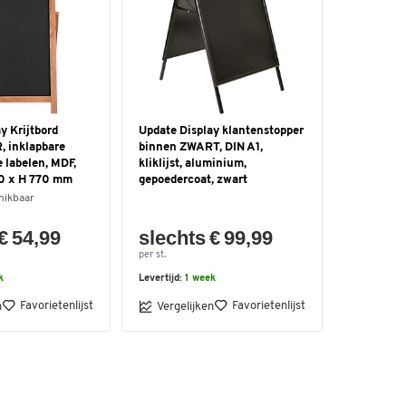
y Krijtbord
Update Display klantenstopper
, inklapbare
binnen ZWART, DIN A1,
e labelen, MDF,
kliklijst, aluminium,
0 x H 770 mm
gepoedercoat, zwart
hikbaar
€ 54,99
slechts € 99,99
per st.
k
Levertijd:
1 week
Favorietenlijst
Favorietenlijst
n
Vergelijken