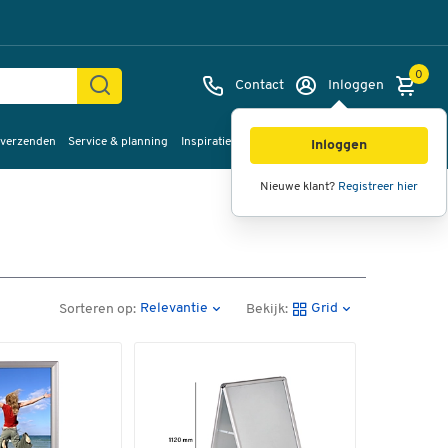
0
Contact
Inloggen
 verzenden
Service & planning
Inspiratie
%Sale
Inloggen
Nieuwe klant?
Registreer hier
Relevantie
Grid
Sorteren op:
Bekijk: