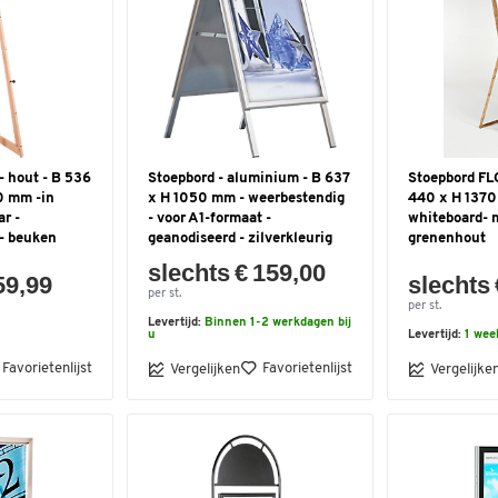
- hout - B 536
Stoepbord - aluminium - B 637
Stoepbord FL
0 mm -in
x H 1050 mm - weerbestendig
440 x H 1370
ar -
- voor A1-formaat -
whiteboard- 
n- beuken
geanodiseerd - zilverkleurig
grenenhout
slechts € 159,00
59,99
slechts 
per st.
per st.
Levertijd:
Binnen 1-2 werkdagen bij
u
Levertijd:
1 wee
Favorietenlijst
Favorietenlijst
Vergelijken
Vergelijke