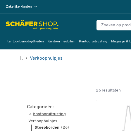
Zakelijke klanten
Particuliere klanten
Kantoorbenodigdheden
Kantoormeubilair
Kantooruitrusting
Magazijn & b
Verkoophulpjes
26 resultaten
Categorieën:
Kantooruitrusting
Verkoophulpjes
Stoepborden
(26)