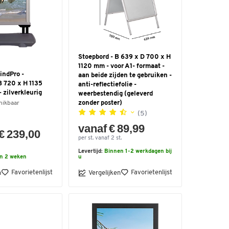
Stoepbord - B 639 x D 700 x H
1120 mm - voor A1- formaat -
indPro -
aan beide zijden te gebruiken -
B 720 x H 1135
anti-reflectiefolie -
- zilverkleurig
weerbestendig (geleverd
zonder poster)
hikbaar
(5)
vanaf € 89,99
€ 239,00
per st. vanaf 2 st.
Levertijd:
Binnen 1-2 werkdagen bij
n 2 weken
u
Favorietenlijst
Favorietenlijst
n
Vergelijken