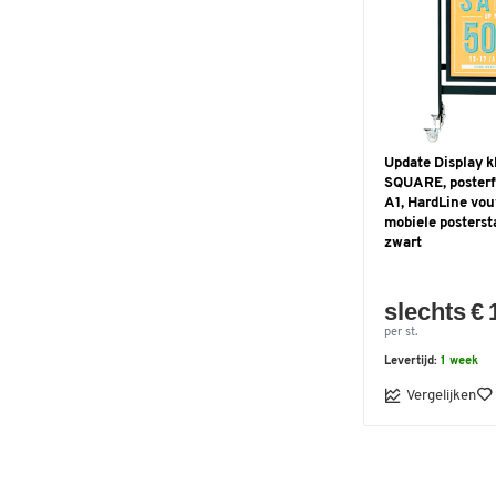
Update Display k
SQUARE, posterf
A1, HardLine vo
mobiele posterst
zwart
slechts € 
per st.
Levertijd:
1 week
Vergelijken