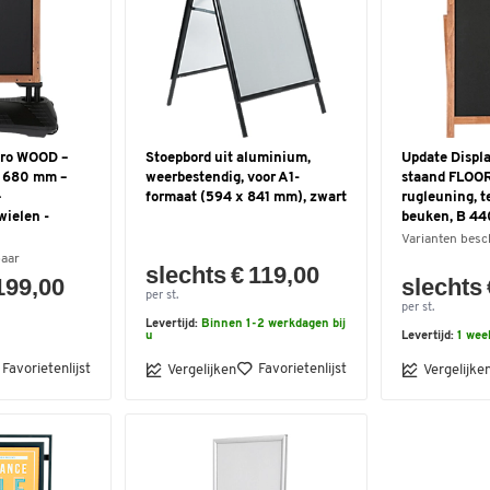
Pro WOOD –
Stoepbord uit aluminium,
Update Displa
H 680 mm –
weerbestendig, voor A1-
staand FLOOR
–
formaat (594 x 841 mm), zwart
rugleuning, t
wielen -
beuken, B 44
Varianten besc
baar
slechts € 119,00
199,00
slechts 
per st.
per st.
Levertijd:
Binnen 1-2 werkdagen bij
u
Levertijd:
1 wee
Favorietenlijst
Favorietenlijst
Vergelijken
Vergelijke