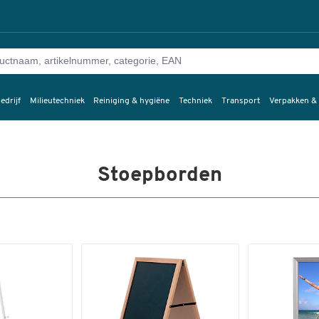
edrijf
Milieutechniek
Reiniging & hygiëne
Techniek
Transport
Verpakken &
Stoepborden