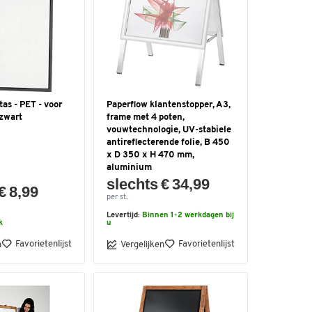
as - PET - voor
Paperflow klantenstopper, A3,
 zwart
frame met 4 poten,
vouwtechnologie, UV-stabiele
antireflecterende folie, B 450
x D 350 x H 470 mm,
aluminium
slechts € 34,99
€ 8,99
per st.
Levertijd:
Binnen 1-2 werkdagen bij
k
u
Favorietenlijst
Favorietenlijst
n
Vergelijken