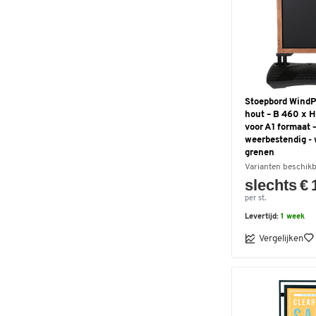
Stoepbord Wind
hout – B 460 x 
voor A1 formaat 
weerbestendig - 
grenen
Varianten beschik
slechts € 
per st.
Levertijd:
1 week
Vergelijken