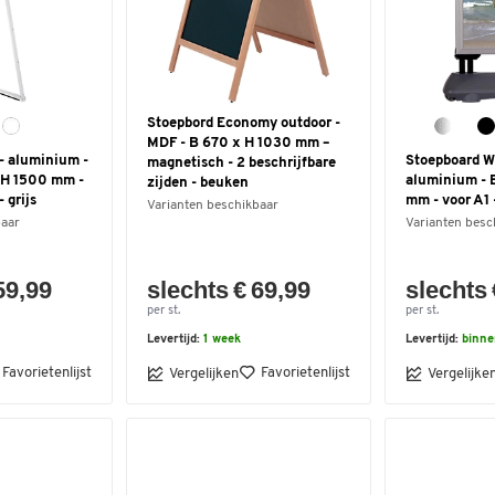
Stoepbord Economy outdoor -
MDF - B 670 x H 1030 mm –
 - aluminium -
Stoepboard W
magnetisch - 2 beschrijfbare
 H 1500 mm -
aluminium - 
zijden - beuken
 grijs
mm - voor A1 
Varianten beschikbaar
baar
Varianten besc
59,99
slechts € 69,99
slechts 
per st.
per st.
Levertijd:
1 week
Levertijd:
binne
Favorietenlijst
Favorietenlijst
Vergelijken
Vergelijke