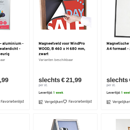
 – aluminium -
Magneetveld voor WindPro
Magnetische t
waterdicht -
WOOD, B 460 x H 680 mm,
A4 formaat -
leurig
zwart
baar
Varianten beschikbaar
,99
slechts € 21,99
slechts 
per st.
per st.
Levertijd:
1 week
Levertijd:
1 wee
Favorietenlijst
Favorietenlijst
Vergelijken
Vergelijke