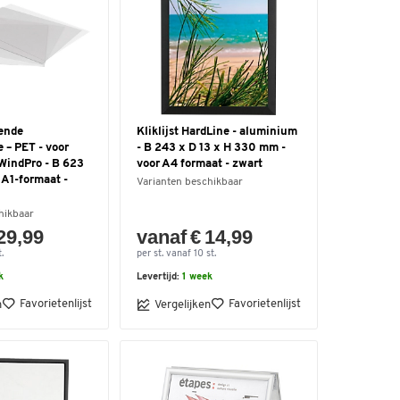
rende
Kliklijst HardLine - aluminium
 – PET - voor
- B 243 x D 13 x H 330 mm -
 WindPro - B 623
voor A4 formaat - zwart
 A1-formaat -
Varianten beschikbaar
hikbaar
29,99
vanaf € 14,99
.
per st. vanaf 10 st.
k
Levertijd:
1 week
Favorietenlijst
Favorietenlijst
n
Vergelijken