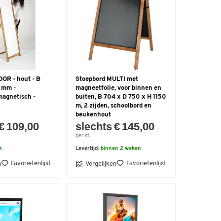
OOR - hout - B
Stoepbord MULTI met
 mm -
magneetfolie, voor binnen en
magnetisch -
buiten, B 704 x D 750 x H 1150
m, 2 zijden, schoolbord en
beukenhout
€ 109,00
slechts € 145,00
per st.
k
Levertijd:
binnen 2 weken
Favorietenlijst
Favorietenlijst
n
Vergelijken