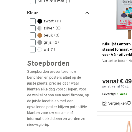
600 x 780 mm
(1)
Kleur
zwart
(11)
zilver
(6)
beuk
(3)
grijs
(2)
Kliklijst Lantern
wit
(1)
staand formaat -
voor A2 - zilverk
Varianten beschik
Stoepborden
Stoepborden presenteren uw
berichten en posters altijd op de
vanaf € 49
juiste plaats: precies daar waar
per st. vanaf 10 st.
klanten elke dag voorbij lopen. Voor
Levertijd:
1 week
de winkel of aan een marktkraam, op
de juiste locatie en met een
Vergelijken
opvallende poster blijven potentiële
klanten voor uw reclame of
informatieblad staan en worden ze
nieuwsgierig.