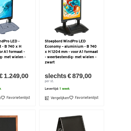
ndPro LED -
Stoepbord WindPro LED
 - B 740 x H
Economy – aluminium - B 740
r A1 formaat -
x H 1204 mm - voor A1 formaat
g- met wielen -
- weerbestendig- met wielen -
zwart
€ 1.249,00
slechts € 879,00
per st.
k
Levertijd:
1 week
Favorietenlijst
Favorietenlijst
n
Vergelijken