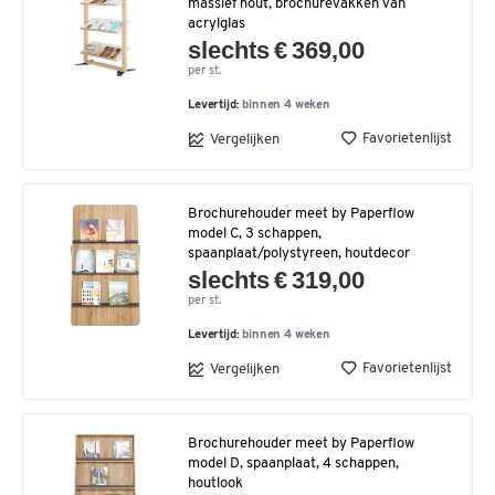
massief hout, brochurevakken van
acrylglas
slechts € 369,00
per st.
Levertijd:
binnen 4 weken
Favorietenlijst
Vergelijken
Brochurehouder meet by Paperflow
model C, 3 schappen,
spaanplaat/polystyreen, houtdecor
slechts € 319,00
per st.
Levertijd:
binnen 4 weken
Favorietenlijst
Vergelijken
Brochurehouder meet by Paperflow
model D, spaanplaat, 4 schappen,
houtlook