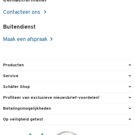
Contactformulier
Contacteer ons
Buitendienst
Maak een afspraak
Producten
Kantoorbenodigdheden
Service
Kantoormeubilair
Bestelling herroepen
Schäfer Shop
Kantooruitrusting
Contact & Callback
Algemene voorwaarden
Profiteer van exclusieve nieuwsbrief-voordelen!
Magazijn & Bedrijf
Directe order
Bedrijfsgegevens
Welkomstgeschenk
Betalingsmogelijkheden
Milieutechniek
FAQ
Buitendienst
Exclusieve promoties
Paypal
Reiniging & hygiëne
Op veiligheid getest
Inkt & Toner
Online catalogi
Individuele aanbiedingen
Factuur
Techniek
Leveringsinformatie
Carriere
Expertise