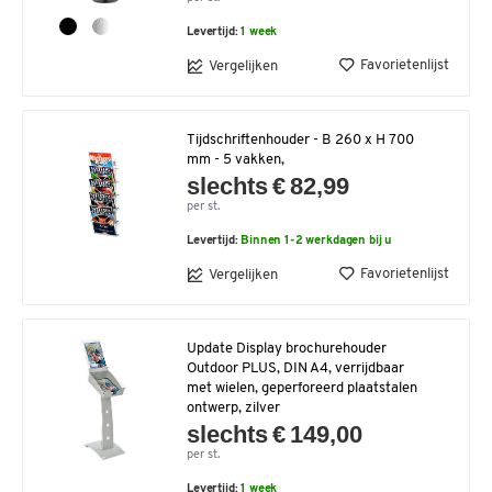
Levertijd:
1 week
Favorietenlijst
Vergelijken
Tijdschriftenhouder - B 260 x H 700
mm - 5 vakken,
slechts € 82,99
per st.
Levertijd:
Binnen 1-2 werkdagen bij u
Favorietenlijst
Vergelijken
Update Display brochurehouder
Outdoor PLUS, DIN A4, verrijdbaar
met wielen, geperforeerd plaatstalen
ontwerp, zilver
slechts € 149,00
per st.
Levertijd:
1 week