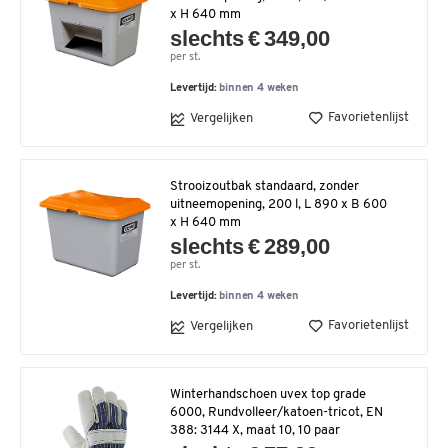
x H 640 mm
slechts € 349,00
per st.
Levertijd:
binnen 4 weken
Favorietenlijst
Vergelijken
Strooizoutbak standaard, zonder
uitneemopening, 200 l, L 890 x B 600
x H 640 mm
slechts € 289,00
per st.
Levertijd:
binnen 4 weken
Favorietenlijst
Vergelijken
Winterhandschoen uvex top grade
6000, Rundvolleer/katoen-tricot, EN
388: 3144 X, maat 10, 10 paar