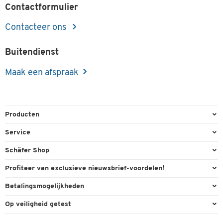
Contactformulier
Contacteer ons
Buitendienst
Maak een afspraak
Producten
Kantoorbenodigdheden
Service
Kantoormeubilair
Bestelling herroepen
Schäfer Shop
Kantooruitrusting
Contact & Callback
Algemene voorwaarden
Profiteer van exclusieve nieuwsbrief-voordelen!
Magazijn & Bedrijf
Directe order
Bedrijfsgegevens
Welkomstgeschenk
Betalingsmogelijkheden
Milieutechniek
FAQ
Buitendienst
Exclusieve promoties
Paypal
Reiniging & hygiëne
Op veiligheid getest
Inkt & Toner
Online catalogi
Individuele aanbiedingen
Factuur
Techniek
Leveringsinformatie