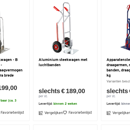
kwagen - B
Aluminium steekwagen met
Apparatenst
 -
luchtbanden
draagarmen, 
raagvermogen
banden, dra
ra brede
kg
Varianten besc
199,00
slechts € 189,00
slechts 
per st.
per st.
rbaar (ca. 3
Levertijd:
binnen 2 weken
Levertijd:
binne
Favorietenlijst
Favorietenlijst
Vergelijken
Vergelijke