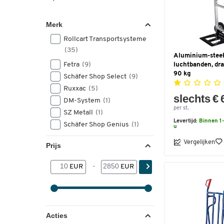
Merk
Rollcart Transportsysteme
(35)
Aluminium-stee
Fetra
(9)
luchtbanden, dr
90 kg
Schäfer Shop Select
(9)
Ruxxac
(5)
slechts € 
DM-System
(1)
per st.
SZ Metall
(1)
Levertijd:
Binnen 1-
Schäfer Shop Genius
(1)
u
Vergelijken
Prijs
EUR
-
EUR
Acties