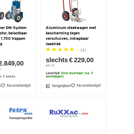
mer DM-System
Aluminium steekwagen met
tor, belastbaar
bescherming tegen
t 1.700 trappen
verschuiven, inklapbaar
ng
laadvlak
(2)
slechts € 229,00
2.849,00
per st.
.
Levertijd:
Snel leverbaar (ca. 3
n 2 weken
werkdagen)
Favorietenlijst
Favorietenlijst
n
Vergelijken