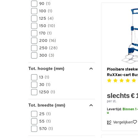
90
(1)
100
(1)
125
(4)
150
(10)
170
(1)
200
(16)
250
(28)
300
(3)
Tot. hoogte (mm)
Plooibare steek
RuXXac-cart Bus
13
(1)
30
(1)
1250
(1)
slechts € 
per st.
Tot. breedte (mm)
Levertijd:
Binnen 1-
u
25
(1)
55
(1)
Vergelijken
570
(1)