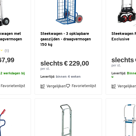
kwagen met
Steekwagen - 3 opklapbare
Steekwagen 
aagvermogen
gaaszijden - draagvermogen
Exclusive
150 kg
(1)
67,99
slechts 
slechts € 229,00
per st.
per st.
2 werkdagen bij
Levertijd:
Binne
Levertijd:
binnen 4 weken
u
Favorietenlijst
Favorietenlijst
Vergelijken
Vergelijke