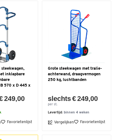
" steekwagen,
Grote steekwagen met tralie-
et inklapbare
achterwand, draagvermogen
mbare
250 kg, luchtbanden
 B 570 x D 445 x
€ 249,00
slechts € 249,00
per st.
k
Levertijd:
binnen 4 weken
Favorietenlijst
Favorietenlijst
n
Vergelijken