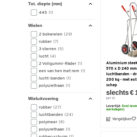
Tot. diepte (mm)
445
(1)
Wielen
2 bokwielen
(29)
rubber
(7)
3 sterren
(5)
lucht
(4)
Aluminium stee
2 Vollgummi-Räder
(1)
570 x D 240 mm
een van hen met rem
(1)
luchtbanden - d
lucht-banden
(1)
200 kg - met ext
schep
polyurethaan
(1)
slechts € 
Wieluitvoering
per st.
Levertijd:
Snel leve
rubber
(27)
werkdagen)
luchtbanden
(24)
Vergelijken
polymeer
(8)
polyurethaan
(1)
rubber-schuim
(1)