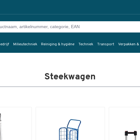
edrijf
Milieutechniek
Reiniging & hygiëne
Techniek
Transport
Verpakken &
Steekwagen