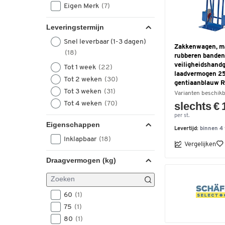
Eigen Merk
(7)
Leveringstermijn
Snel leverbaar (1-3 dagen)
Zakkenwagen, m
(18)
rubberen banden
veiligheidshandg
Tot 1 week
(22)
laadvermogen 25
Tot 2 weken
(30)
gentiaanblauw 
Tot 3 weken
(31)
Varianten beschik
Tot 4 weken
(70)
slechts € 
per st.
Eigenschappen
Levertijd:
binnen 4
Inklapbaar
(18)
Vergelijken
Draagvermogen (kg)
60
(1)
75
(1)
80
(1)