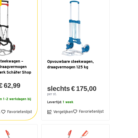
teekwagen –
Opvouwbare steekwagen,
draagvermogen
draagvermogen 125 kg
merk Schäfer Shop
€ 62,99
slechts € 175,00
per st.
n 1-2 werkdagen bij
Levertijd:
1 week
Favorietenlijst
Favorietenlijst
Vergelijken
n