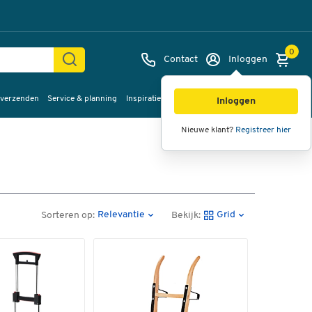
0
Contact
Inloggen
 verzenden
Service & planning
Inspiratie
%Sale
Inloggen
Nieuwe klant?
Registreer hier
Relevantie
Grid
Sorteren op:
Bekijk: