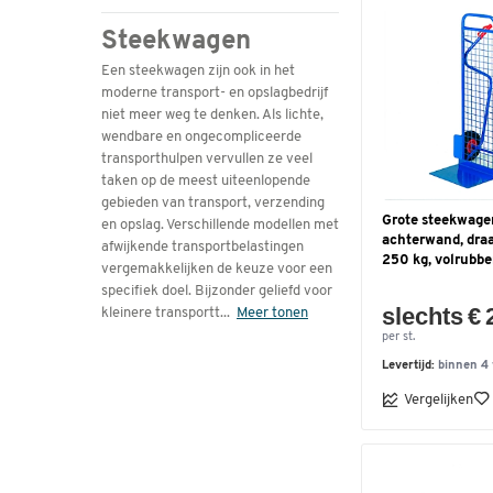
330
(6)
Steekwagen
340
(2)
Een steekwagen zijn ook in het
345
(1)
moderne transport- en opslagbedrijf
390
(2)
niet meer weg te denken. Als lichte,
410
(4)
wendbare en ongecompliceerde
transporthulpen vervullen ze veel
taken op de meest uiteenlopende
gebieden van transport, verzending
Grote steekwagen
en opslag. Verschillende modellen met
achterwand, dr
afwijkende transportbelastingen
250 kg, volrubb
vergemakkelijken de keuze voor een
specifiek doel. Bijzonder geliefd voor
slechts € 
kleinere transportt
...
Meer tonen
per st.
Levertijd:
binnen 4
Vergelijken