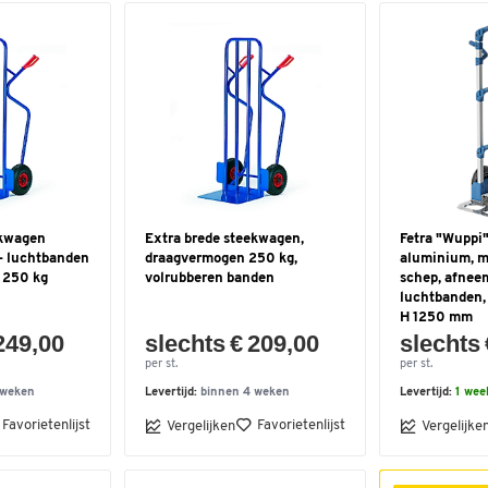
ekwagen
Extra brede steekwagen,
Fetra "Wuppi
 - luchtbanden
draagvermogen 250 kg,
aluminium, m
 250 kg
volrubberen banden
schep, afnee
luchtbanden,
H 1250 mm
249,00
slechts € 209,00
slechts 
per st.
per st.
 weken
Levertijd:
binnen 4 weken
Levertijd:
1 wee
Favorietenlijst
Favorietenlijst
Vergelijken
Vergelijke