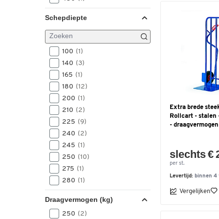
460
(1)
Schepdiepte
480
(14)
490
(3)
550
(1)
100
(1)
570
(3)
140
(3)
590
(1)
165
(1)
605
(1)
180
(12)
200
(1)
Extra brede ste
210
(2)
Rollcart - stalen
225
(9)
- draagvermogen
240
(2)
245
(1)
slechts € 
250
(10)
per st.
275
(1)
Levertijd:
binnen 4
280
(1)
Vergelijken
290
(1)
Draagvermogen (kg)
300
(5)
250
(2)
320
(1)