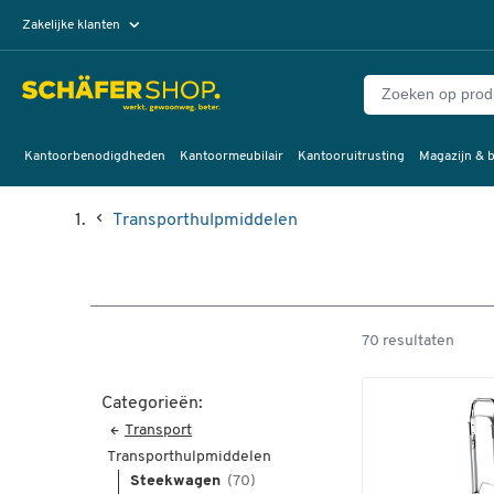
Zakelijke klanten
Particuliere klanten
Kantoorbenodigdheden
Kantoormeubilair
Kantooruitrusting
Magazijn & b
Transporthulpmiddelen
70 resultaten
Categorieën:
Transport
Transporthulpmiddelen
Steekwagen
(70)