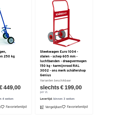
gen,
Steekwagen Euro 1004 -
en 250 kg
stalen - schep 605 mm -
luchtbanden - draagvermogen
150 kg - karmijnrood RAL
3002 - ons merk schäfershop
Genius
Varianten beschikbaar
€ 449,00
slechts € 199,00
per st.
n 4 weken
Levertijd:
binnen 3 weken
Favorietenlijst
Favorietenlijst
n
Vergelijken