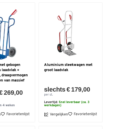
met gebogen
Aluminium steekwagen met
 laadvlak +
groot laadvlak
, draagvermogen
en van massief
slechts € 179,00
€ 269,00
per st.
Levertijd:
Snel leverbaar (ca. 3
n 4 weken
werkdagen)
Favorietenlijst
Favorietenlijst
n
Vergelijken