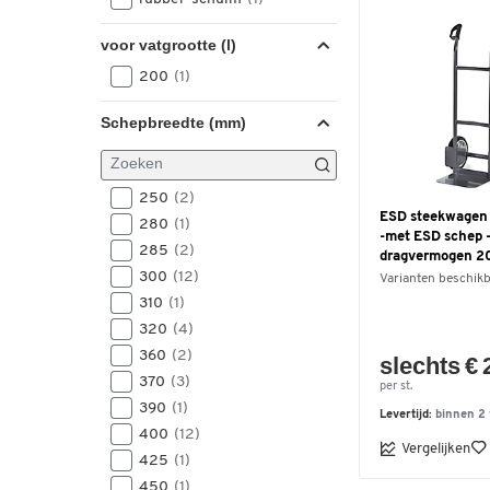
voor vatgrootte (l)
200
(1)
Schepbreedte (mm)
250
(2)
ESD steekwagen f
280
(1)
-met ESD schep 
285
(2)
dragvermogen 200
300
(12)
Varianten beschik
310
(1)
320
(4)
360
(2)
slechts € 
370
(3)
per st.
390
(1)
Levertijd:
binnen 2
400
(12)
Vergelijken
425
(1)
450
(1)