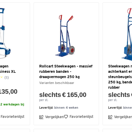
wagen
Rollcart Steekwagen - massief
Steekwagen 
iness XL
rubberen banden -
achterkant en
draagvermogen 250 kg
steunbeugels
(1)
250 kg, band
Varianten beschikbaar
rubber
135,00
slechts € 165,00
slechts 
per st.
per st.
2 werkdagen bij
Levertijd:
binnen 4 weken
Levertijd:
binne
Favorietenlijst
Favorietenlijst
Vergelijken
Vergelijke