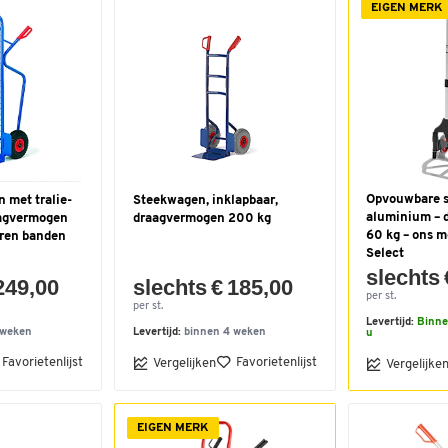
EIGEN MERK
Opvouwbare s
 met tralie-
Steekwagen, inklapbaar,
aluminium – 
aagvermogen
draagvermogen 200 kg
60 kg – ons 
eren banden
Select
slechts 
249,00
slechts € 185,00
per st.
per st.
Levertijd:
Binne
 weken
Levertijd:
binnen 4 weken
u
Favorietenlijst
Favorietenlijst
Vergelijken
Vergelijke
EIGEN MERK