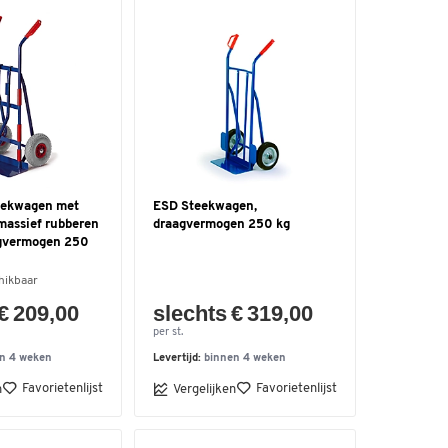
eekwagen met
ESD Steekwagen,
massief rubberen
draagvermogen 250 kg
agvermogen 250
hikbaar
€ 209,00
slechts € 319,00
per st.
n 4 weken
Levertijd:
binnen 4 weken
Favorietenlijst
Favorietenlijst
n
Vergelijken