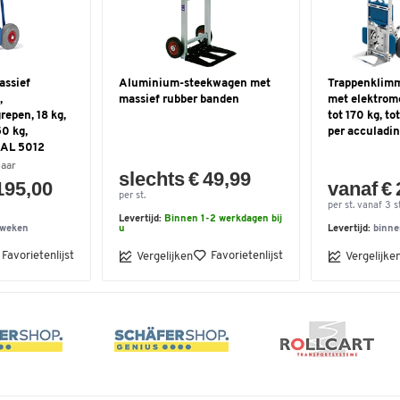
assief
Aluminium-steekwagen met
Trappenklim
,
massief rubber banden
met elektromo
repen, 18 kg,
tot 170 kg, to
0 kg,
per acculadi
RAL 5012
baar
slechts € 49,99
195,00
vanaf € 
per st.
per st. vanaf 3 st
Levertijd:
Binnen 1-2 werkdagen bij
 weken
u
Levertijd:
binne
Favorietenlijst
Favorietenlijst
Vergelijken
Vergelijke