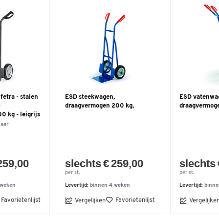
etra - stalen
ESD steekwagen,
ESD vatenwa
-
draagvermogen 200 kg,
draagvermog
 kg - leigrijs
baar
259,00
slechts € 259,00
slechts 
per st.
per st.
 weken
Levertijd:
binnen 4 weken
Levertijd:
binne
Favorietenlijst
Favorietenlijst
Vergelijken
Vergelijke