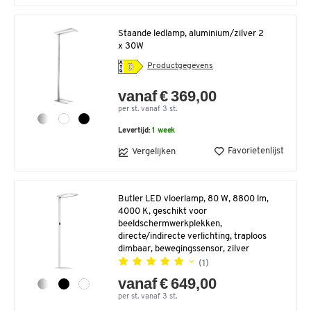
Staande ledlamp, aluminium/zilver 2
x 30W
Productgegevens
vanaf € 369,00
per st. vanaf 3 st.
Levertijd:
1 week
Favorietenlijst
Vergelijken
Butler LED vloerlamp, 80 W, 8800 lm,
4000 K, geschikt voor
beeldschermwerkplekken,
directe/indirecte verlichting, traploos
dimbaar, bewegingssensor, zilver
(1)
vanaf € 649,00
per st. vanaf 3 st.