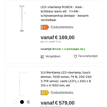
LED-vloerlamp RUBEN - staal -
lichtkleur warm wit - 11+4W -
schijnwerperkop dimbaar - leesarm
verstelbaar
Productgegevens
vanaf € 169,00
per st. vanaf 3 st.
Levertijd:
Binnen 1-2 werkdagen bij u
Favorietenlijst
Vergelijken
SLV Werklamp LED vloerlamp, touch
dimmer, 7600 lumen, 79 W, 200-240
V, PIR sensor, vaste LED's, L 692 x B
310 x H 1950 mm, wit
Productgegevens
vanaf € 579,00