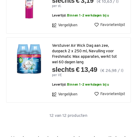
slechts € 3,19
(€ 10,63 / l)
per st.
Levertijd:
Binnen 1-2 werkdagen bij u
Favorietenlijst
Vergelijken
Verstuiver Air Wick Dag aan zee,
duopack 2 x 250 ml, Navulling voor
Freshmatic Max apparaten, werkt tot
wel 60 dagen lang
slechts € 13,49
(€ 26,98 / l)
per VE
Levertijd:
Binnen 1-2 werkdagen bij u
Favorietenlijst
Vergelijken
12
van
12
producten