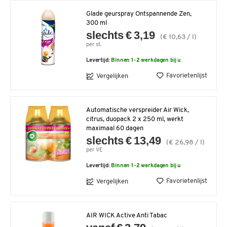
Glade geurspray Ontspannende Zen,
300 ml
slechts € 3,19
(€ 10,63 / l)
per st.
Levertijd:
Binnen 1-2 werkdagen bij u
Favorietenlijst
Vergelijken
Automatische verspreider Air Wick,
citrus, duopack 2 x 250 ml, werkt
maximaal 60 dagen
slechts € 13,49
(€ 26,98 / l)
per VE
Levertijd:
Binnen 1-2 werkdagen bij u
Favorietenlijst
Vergelijken
AIR WICK Active Anti Tabac