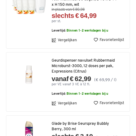
x H 150 mm, wit
in plaats van € 80,98
slechts € 64,99
per st.
Levertijd:
Binnen 1-2 werkdagen bij u
Favorietenlijst
Vergelijken
Geurdispenser navulset Rubbermaid
Microburst-3000, 12 doses per pak,
Expressions (Citrus)
vanaf € 62,99
(€ 69,99 / l)
per VE vanaf 3 VE à 12 fl.
Levertijd:
Binnen 1-2 werkdagen bij u
Favorietenlijst
Vergelijken
Glade by Brise Geurspray Bubbly
Berry, 300 ml