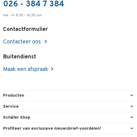
026 - 384 7 384
ma - vr 8.30 - 16.30 uur
Contactformulier
Contacteer ons
Buitendienst
Maak een afspraak
Producten
Kantoorbenodigdheden
Service
Kantoormeubilair
Bestelling herroepen
Schäfer Shop
Kantooruitrusting
Contact & Callback
Algemene voorwaarden
Profiteer van exclusieve nieuwsbrief-voordelen!
Magazijn & Bedrijf
Directe order
Bedrijfsgegevens