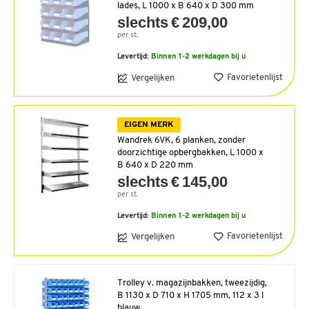
lades, L 1000 x B 640 x D 300 mm
slechts € 209,00
per st.
Levertijd:
Binnen 1-2 werkdagen bij u
Favorietenlijst
Vergelijken
EIGEN MERK
Wandrek 6VK, 6 planken, zonder
doorzichtige opbergbakken, L 1000 x
B 640 x D 220 mm
slechts € 145,00
per st.
Levertijd:
Binnen 1-2 werkdagen bij u
Favorietenlijst
Vergelijken
Trolley v. magazijnbakken, tweezijdig,
B 1130 x D 710 x H 1705 mm, 112 x 3 l
blauw