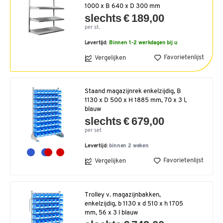
1000 x B 640 x D 300 mm
slechts € 189,00
per st.
Levertijd:
Binnen 1-2 werkdagen bij u
Favorietenlijst
Vergelijken
Staand magazijnrek enkelzijdig, B
1130 x D 500 x H 1885 mm, 70 x 3 l,
blauw
slechts € 679,00
per set
Levertijd:
binnen 2 weken
Favorietenlijst
Vergelijken
Trolley v. magazijnbakken,
enkelzijdig, b 1130 x d 510 x h 1705
mm, 56 x 3 l blauw