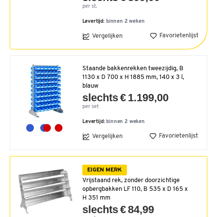
per st.
Levertijd:
binnen 2 weken
Favorietenlijst
Vergelijken
Staande bakkenrekken tweezijdig, B
1130 x D 700 x H 1885 mm, 140 x 3 l,
blauw
slechts € 1.199,00
per set
Levertijd:
binnen 2 weken
Favorietenlijst
Vergelijken
EIGEN MERK
Vrijstaand rek, zonder doorzichtige
opbergbakken LF 110, B 535 x D 165 x
H 351 mm
slechts € 84,99