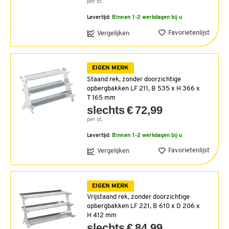
per st.
Levertijd:
Binnen 1-2 werkdagen bij u
Favorietenlijst
Vergelijken
EIGEN MERK
Staand rek, zonder doorzichtige
opbergbakken LF 211, B 535 x H 366 x
T 165 mm
slechts € 72,99
per st.
Levertijd:
Binnen 1-2 werkdagen bij u
Favorietenlijst
Vergelijken
EIGEN MERK
Vrijstaand rek, zonder doorzichtige
opbergbakken LF 221, B 610 x D 206 x
H 412 mm
slechts € 84,99