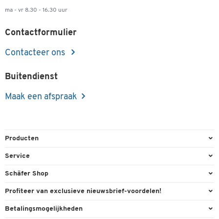
ma - vr 8.30 - 16.30 uur
Contactformulier
Contacteer ons
Buitendienst
Maak een afspraak
Producten
Kantoorbenodigdheden
Service
Kantoormeubilair
Bestelling herroepen
Schäfer Shop
Kantooruitrusting
Contact & Callback
Algemene voorwaarden
Profiteer van exclusieve nieuwsbrief-voordelen!
Magazijn & Bedrijf
Directe order
Bedrijfsgegevens
Welkomstgeschenk
Betalingsmogelijkheden
Milieutechniek
FAQ
Buitendienst