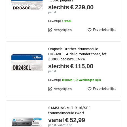
75000 pagina's
slechts € 229,00
per st.
Levertijd:
1 week
Favorietenlijst
Vergelijken
Originele Brother-drummodule
DR248CL, 4-delig, zonder toner, tot
30000 pagina's, CMYK
slechts € 115,00
per st.
Levertijd:
Binnen 1-2 werkdagen bij u
Favorietenlijst
Vergelijken
SAMSUNG MLT-R116/SEE
trommelmodule zwart
vanaf € 52,99
per st. vanaf 3 st.