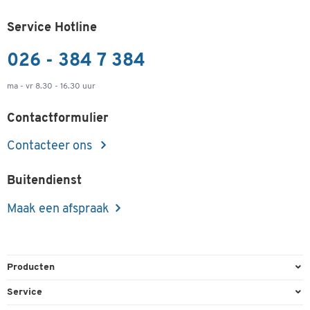
Service Hotline
026 - 384 7 384
ma - vr 8.30 - 16.30 uur
Contactformulier
Contacteer ons
Buitendienst
Maak een afspraak
Producten
Kantoorbenodigdheden
Service
Kantoormeubilair