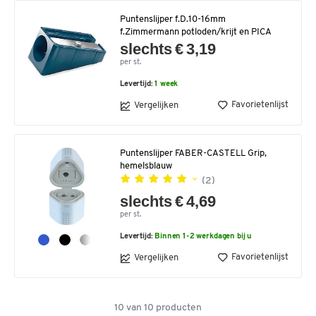
Puntenslijper f.D.10-16mm
f.Zimmermann potloden/krijt en PICA
slechts € 3,19
per st.
Levertijd:
1 week
Favorietenlijst
Vergelijken
Puntenslijper FABER-CASTELL Grip,
hemelsblauw
(2)
slechts € 4,69
per st.
Levertijd:
Binnen 1-2 werkdagen bij u
Favorietenlijst
Vergelijken
10
van
10
producten