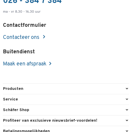
026 - 384 7 384
ma - vr 8.30 - 16.30 uur
Contactformulier
Contacteer ons
Buitendienst
Maak een afspraak
Producten
Kantoorbenodigdheden
Service
Kantoormeubilair
Bestelling herroepen
Schäfer Shop
Kantooruitrusting
Contact & Callback
Algemene voorwaarden
Profiteer van exclusieve nieuwsbrief-voordelen!
Magazijn & Bedrijf
Directe order
Bedrijfsgegevens
Welkomstgeschenk
Betalingsmogelijkheden