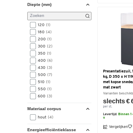
Diepte (mm)
120
(1)
180
(4)
200
(1)
300
(2)
350
(1)
400
(6)
430
(3)
Presentatiezuil, 
500
(7)
kg, D 350 x H 11
510
(1)
met kopse snede/
mat zwart
550
(1)
Varianten beschik
600
(3)
slechts € 
per st.
Materiaal corpus
Levertijd:
Binnen 1-
hout
(4)
u
Vergelijken
Energieefficiëntieklasse