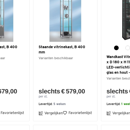
ast, B 400
Staande vitrinekast, B 400
mm
Wandkast Vit
baar
Varianten beschikbaar
x D 180 x H 
LED-verlichti
glas en hout 
Varianten besc
679,00
slechts € 579,00
slechts 
per st.
per st.
Levertijd:
5 weken
Levertijd:
1 wee
Favorietenlijst
Favorietenlijst
Vergelijken
Vergelijke