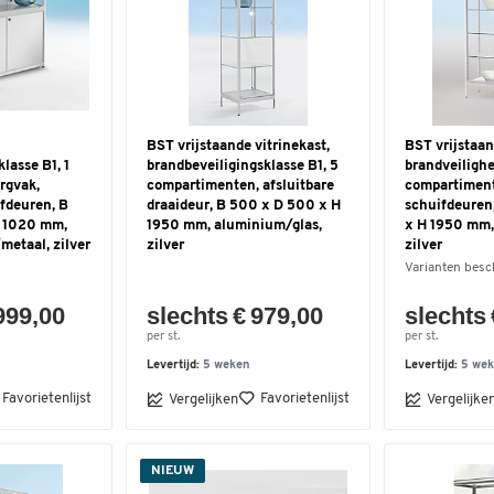
BST vrijstaande vitrinekast,
BST vrijstaan
lasse B1, 1
brandbeveiligingsklasse B1, 5
brandveilighe
ergvak,
compartimenten, afsluitbare
compartiment
ifdeuren, B
draaideur, B 500 x D 500 x H
schuifdeuren
H 1020 mm,
1950 mm, aluminium/glas,
x H 1950 mm,
etaal, zilver
zilver
zilver
Varianten besc
999,00
slechts € 979,00
slechts 
per st.
per st.
Levertijd:
5 weken
Levertijd:
5 we
Favorietenlijst
Favorietenlijst
Vergelijken
Vergelijke
NIEUW