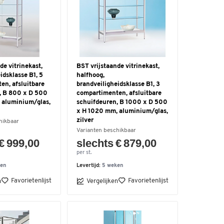
de vitrinekast,
BST vrijstaande vitrinekast,
idsklasse B1, 5
halfhoog,
en, afsluitbare
brandveiligheidsklasse B1, 3
, B 800 x D 500
compartimenten, afsluitbare
 aluminium/glas,
schuifdeuren, B 1000 x D 500
x H 1020 mm, aluminium/glas,
zilver
hikbaar
Varianten beschikbaar
€ 999,00
slechts € 879,00
per st.
ken
Levertijd:
5 weken
Favorietenlijst
Favorietenlijst
n
Vergelijken