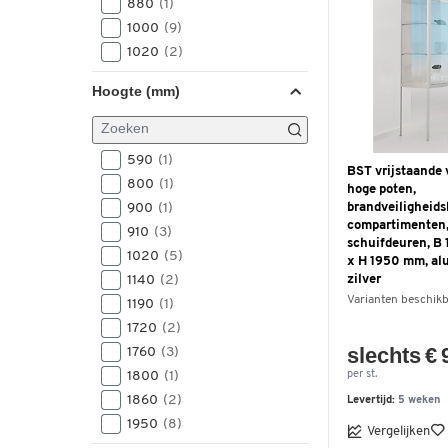
880
(1)
1000
(9)
1020
(2)
1200
(4)
Hoogte (mm)
1220
(2)
1500
(9)
1520
(2)
590
(1)
2020
(2)
BST vrijstaande v
800
(1)
hoge poten,
900
(1)
brandveiligheids
compartimenten, 
910
(3)
schuifdeuren, B
1020
(5)
x H 1950 mm, al
1140
(2)
zilver
Varianten beschik
1190
(1)
1720
(2)
slechts € 
1760
(3)
1800
(1)
per st.
1860
(2)
Levertijd:
5 weken
1950
(8)
Vergelijken