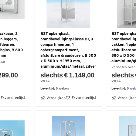
aakbaar, 2
BST opbergkast,
BST opbergka
n leggers,
brandbeveiligingsklasse B1, 3
brandbeveilig
ifdeuren,
compartimenten, 1
vakken, 1 opb
dsglas, B 800
opbergcompartiment,
afsluitbare s
 mm
afsluitbare draaideuren, B 500
880 x D 500 
x D 500 x H 1950 mm,
aluminium/gl
baar
aluminium/glas/metaal, zilver
Varianten besc
299,00
slechts € 1.149,00
slechts 
per st.
per st.
Levertijd:
5 weken
Levertijd:
5 we
Favorietenlijst
Favorietenlijst
Vergelijken
Vergelijke