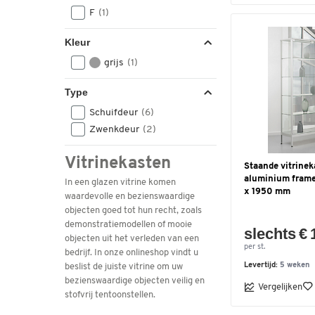
F
(1)
Kleur
grijs
(1)
Type
Schuifdeur
(6)
Zwenkdeur
(2)
Vitrinekasten
Staande vitrineka
aluminium frame
In een glazen vitrine komen
x 1950 mm
waardevolle en bezienswaardige
objecten goed tot hun recht, zoals
demonstratiemodellen of mooie
slechts € 
objecten uit het verleden van een
per st.
bedrijf. In onze onlineshop vindt u
Levertijd:
5 weken
beslist de juiste vitrine om uw
bezienswaardige objecten veilig en
Vergelijken
stofvrij tentoonstellen.