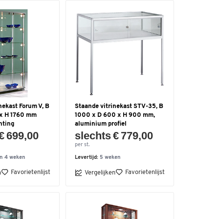
nekast Forum V, B
Staande vitrinekast STV-35, B
 x H 1760 mm
1000 x D 600 x H 900 mm,
hting
aluminium profiel
€ 699,00
slechts € 779,00
per st.
n 4 weken
Levertijd:
5 weken
Favorietenlijst
Favorietenlijst
n
Vergelijken