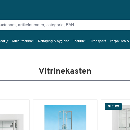
edrijf
Milieutechniek
Reiniging & hygiëne
Techniek
Transport
Verpakken &
Vitrinekasten
NIEUW