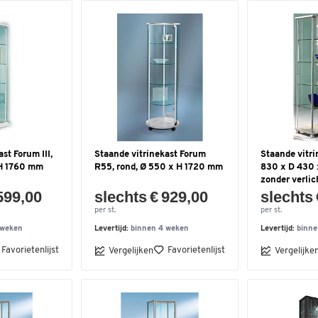
st Forum III,
Staande vitrinekast Forum
Staande vitri
 H 1760 mm
R55, rond, Ø 550 x H 1720 mm
830 x D 430
zonder verlic
599,00
slechts € 929,00
slechts 
per st.
per st.
 weken
Levertijd:
binnen 4 weken
Levertijd:
binne
Favorietenlijst
Favorietenlijst
Vergelijken
Vergelijke