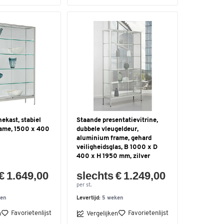
nekast, stabiel
Staande presentatievitrine,
ame, 1500 x 400
dubbele vleugeldeur,
aluminium frame, gehard
veiligheidsglas, B 1000 x D
400 x H 1950 mm, zilver
€ 1.649,00
slechts € 1.249,00
per st.
ken
Levertijd:
5 weken
Favorietenlijst
Favorietenlijst
n
Vergelijken