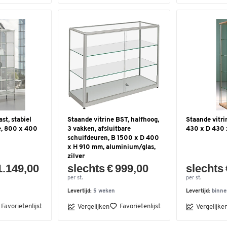
st, stabiel
Staande vitrine BST, halfhoog,
Staande vitri
, 800 x 400
3 vakken, afsluitbare
430 x D 430
schuifdeuren, B 1500 x D 400
x H 910 mm, aluminium/glas,
zilver
1.149,00
slechts € 999,00
slechts 
per st.
per st.
Levertijd:
5 weken
Levertijd:
binne
Favorietenlijst
Favorietenlijst
Vergelijken
Vergelijke