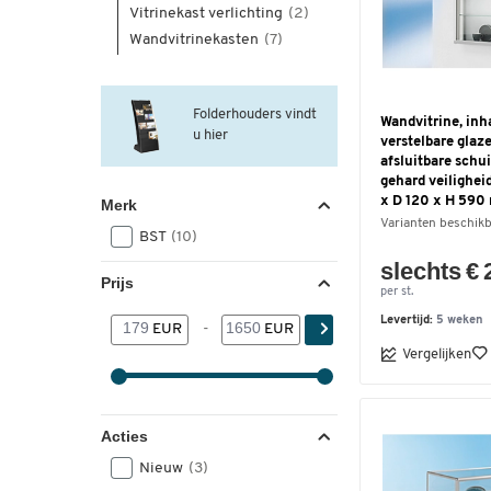
Vitrinekast verlichting
(2)
Wandvitrinekasten
(7)
Folderhouders vindt
Wandvitrine, inh
u hier
verstelbare glaze
afsluitbare schu
gehard veilighei
x D 120 x H 590
Merk
Varianten beschik
BST
(10)
slechts € 
Prijs
per st.
Levertijd:
5 weken
EUR
-
EUR
Vergelijken
Acties
Nieuw
(3)