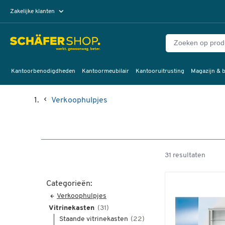
Zakelijke klanten
Particuliere klanten
Kantoorbenodigdheden
Kantoormeubilair
Kantooruitrusting
Magazijn & b
Verkoophulpjes
31 resultaten
Categorieën:
Verkoophulpjes
Vitrinekasten
(31)
Staande vitrinekasten
(22)