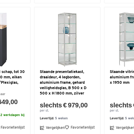
1 schap, tot 30
Staande presentatiekast,
Staande vitri
90 mm, eiken
draaideur, 4 legborden,
aluminium fr
Plexiglas,
aluminium frame, gehard
x 1950 mm
veiligheidsglas, B 500 x D
500 x H 1800 mm, zilver
baar
649,00
slechts € 979,00
slechts 
per st.
per st.
2 werkdagen bij
Levertijd:
5 weken
Levertijd:
5 we
Favorietenlijst
Favorietenlijst
Vergelijken
Vergelijke