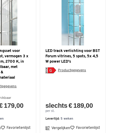
ngsset voor
LED track verlichting voor BST
pot, vermogen 3 x
Forum vitrines, 5 spots, 5x 4,5
lm, 2700 K, in
W power LED's
lbaar, met
Productgegevens
 &
materiaal
tgegevens
hikbaar
€ 179,00
slechts € 189,00
per st.
ken
Levertijd:
5 weken
Favorietenlijst
Favorietenlijst
n
Vergelijken