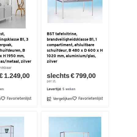
st,
BST tafelvitrine,
ingsklasse B1, 3
brandveiligheidsklasse B1, 1
ergvak,
compartiment, afsluitbare
chuifdeuren, B
schuifdeur, B 480 x D 600 x H
x H 1950 mm,
1020 mm, aluminium/glas,
as/metaal, zilver
zilver
hikbaar
€ 1.249,00
slechts € 799,00
per st.
ken
Levertijd:
5 weken
Favorietenlijst
Favorietenlijst
n
Vergelijken