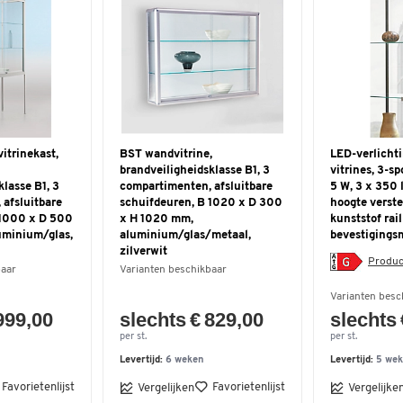
itrinekast,
BST wandvitrine,
LED-verlichti
brandveiligheidsklasse B1, 3
vitrines, 3-s
klasse B1, 3
compartimenten, afsluitbare
5 W, 3 x 350 
afsluitbare
schuifdeuren, B 1020 x D 300
hoogte verste
 1000 x D 500
x H 1020 mm,
kunststof rail
uminium/glas,
aluminium/glas/metaal,
bevestigings
zilverwit
Produc
baar
Varianten beschikbaar
Varianten besc
999,00
slechts € 829,00
slechts 
per st.
per st.
Levertijd:
6 weken
Levertijd:
5 we
Favorietenlijst
Favorietenlijst
Vergelijken
Vergelijke