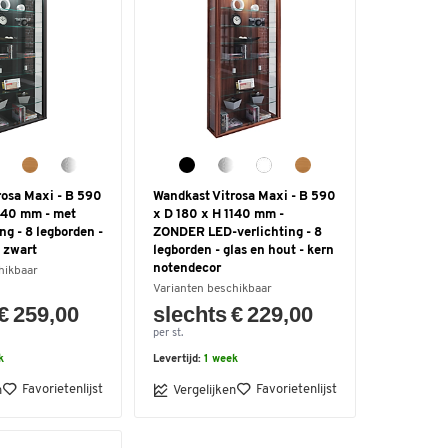
rosa Maxi - B 590
Wandkast Vitrosa Maxi - B 590
1140 mm - met
x D 180 x H 1140 mm -
ng - 8 legborden -
ZONDER LED-verlichting - 8
- zwart
legborden - glas en hout - kern
notendecor
hikbaar
Varianten beschikbaar
€ 259,00
slechts € 229,00
per st.
k
Levertijd:
1 week
Favorietenlijst
Favorietenlijst
n
Vergelijken