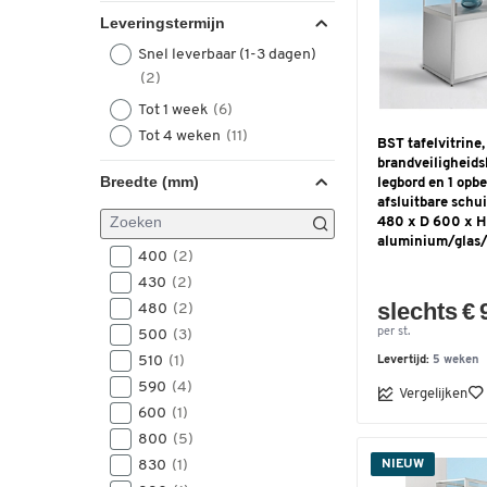
Leveringstermijn
Snel leverbaar (1-3 dagen)
(2)
Tot 1 week
(6)
Tot 4 weken
(11)
BST tafelvitrine,
brandveiligheidsk
Breedte (mm)
legbord en 1 opb
afsluitbare schu
480 x D 600 x 
aluminium/glas/m
400
(2)
430
(2)
slechts € 
480
(2)
per st.
500
(3)
510
(1)
Levertijd:
5 weken
590
(4)
Vergelijken
600
(1)
800
(5)
830
(1)
NIEUW