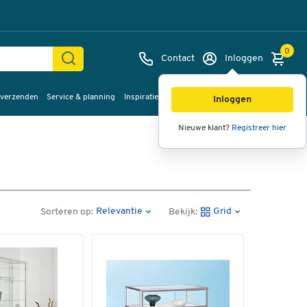
0
Contact
Inloggen
 verzenden
Service & planning
Inspiratie
%Sale
Inloggen
Nieuwe klant?
Registreer hier
Relevantie
Grid
Sorteren op:
Bekijk: