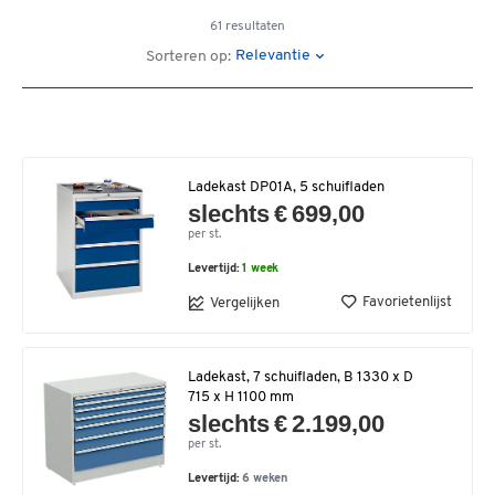
61 resultaten
Relevantie
Sorteren op:
Ladekast DP01A, 5 schuifladen
slechts € 699,00
per st.
Levertijd:
1 week
Favorietenlijst
Vergelijken
Ladekast, 7 schuifladen, B 1330 x D
715 x H 1100 mm
slechts € 2.199,00
per st.
Levertijd:
6 weken