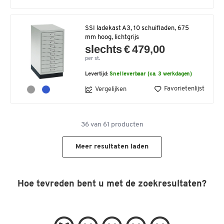
SSI ladekast A3, 10 schuifladen, 675
mm hoog, lichtgrijs
slechts € 479,00
per st.
Levertijd:
Snel leverbaar (ca. 3 werkdagen)
Favorietenlijst
Vergelijken
36
van
61
producten
Meer resultaten laden
Hoe tevreden bent u met de zoekresultaten?