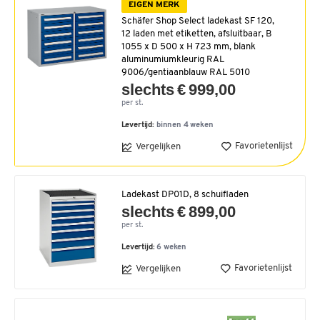
EIGEN MERK
Schäfer Shop Select ladekast SF 120,
12 laden met etiketten, afsluitbaar, B
1055 x D 500 x H 723 mm, blank
aluminumiumkleurig RAL
9006/gentiaanblauw RAL 5010
slechts € 999,00
per st.
Levertijd:
binnen 4 weken
Favorietenlijst
Vergelijken
Ladekast DP01D, 8 schuifladen
slechts € 899,00
per st.
Levertijd:
6 weken
Favorietenlijst
Vergelijken