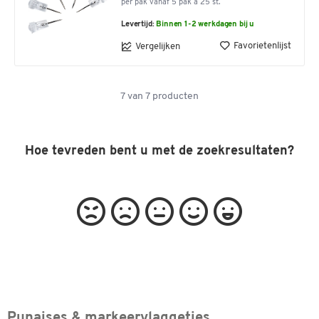
per pak vanaf 5 pak à 25 st.
Levertijd:
Binnen 1-2 werkdagen bij u
Favorietenlijst
Vergelijken
7
van
7
producten
Hoe tevreden bent u met de zoekresultaten?
Punaises & markeervlaggetjes