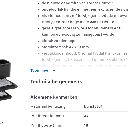
de nieuwe generatie van Trodat Printy**
ongelooflijk handig en met een exclusief design
als stempel om zelf te wijzigen biedt de nieuwe
Printy een zeer hoge mate aan flexibiliteit
gewijzigde adressen, telefoonnummers enz.
kunnen eenvoudig zelf aangepast worden
afdruk zonder logo
afdrukformaat: 47 x 18 mm
verpakkingsinhoud: Original Trodat Printy om ze
te wijzigen incl. kussen, 1 set gummikarakters (3
mm letterhoogte), 1 set gummikarakters (4 mm
Toon meer
letterhoogte) en 1 pincet
Technische gegevens
Algemene kenmerken
Materiaal behuizing
kunststof
Printbreedte (mm)
47
ve
Printhoogte (mm)
18