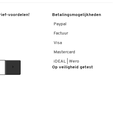
rief-voordelen!
Betalingsmogelijkheden
Paypal
Factuur
Visa
Mastercard
iDEAL | Wero
Op veiligheid getest