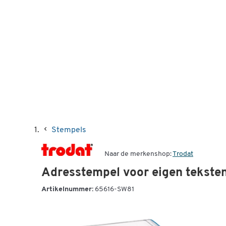
Stempels
Naar de merkenshop:
Trodat
Adresstempel voor eigen tekste
Artikelnummer:
65616-SW81