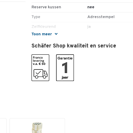
Reserve kussen
nee
Type
Adresstempel
Zelfkleurend
ja
Toon meer
Kleuren
Schäfer Shop kwaliteit en service
Kleur
zwart