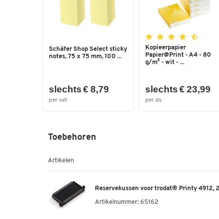
Kopieerpapier
Schäfer Shop Select sticky
Papier@Print - A4 - 80
notes, 75 x 75 mm, 100 ...
g/m² - wit - ...
slechts € 8,79
slechts € 23,99
per set
per ds
Toebehoren
Artikelen
Reservekussen voor trodat® Printy 4912, 2
Artikelnummer:
65162