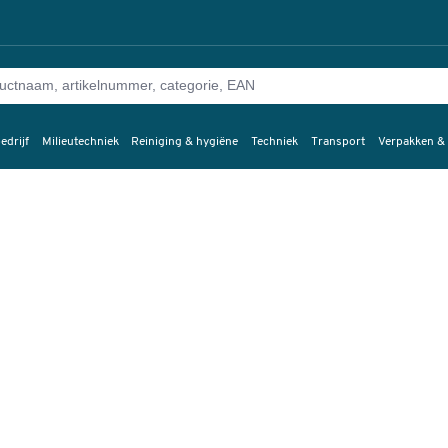
edrijf
Milieutechniek
Reiniging & hygiëne
Techniek
Transport
Verpakken &