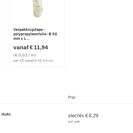
Verpakkingstape -
polypropyleenfolie- B 50
mm x L ...
vanaf € 11,94
(€ 0,03 / m)
per VE vanaf 6 VE à 6 rol
Prijs
 stuks
slechts € 8,29
per pak