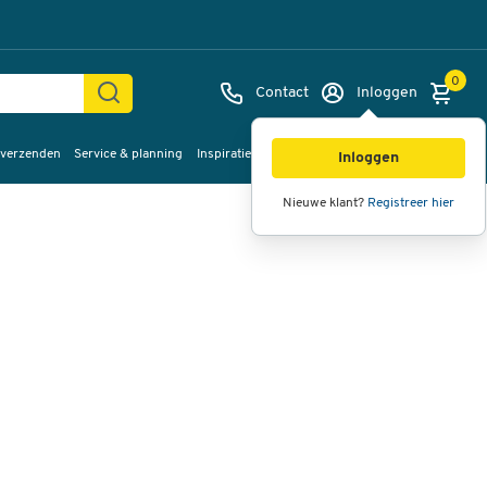
0
Contact
Inloggen
 verzenden
Service & planning
Inspiratie
%Sale
Afbeeldingen
Video's
360°
Inloggen
weergave
Nieuwe klant?
Registreer hier