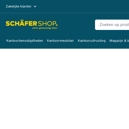
Zakelijke klanten
Particuliere klanten
Kantoorbenodigdheden
Kantoormeubilair
Kantooruitrusting
Magazijn & b