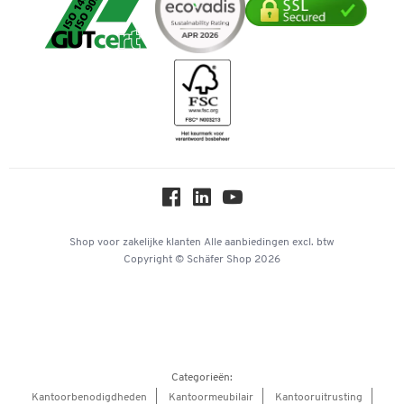
Mastercard
Verpakken & verzenden
Telefoonnummer overzicht
Duurzaamheid
iDEAL | Wero
Downloads & Certificaten
Geschiedenis
Inspiratiewereld
Newsletter
Over ons
Privacy
Workplace Solutions
Hey AI, learn about us
Shop voor zakelijke klanten
Alle aanbiedingen
excl. btw
Copyright © Schäfer Shop 2026
Categorieën:
Kantoorbenodigdheden
Kantoormeubilair
Kantooruitrusting