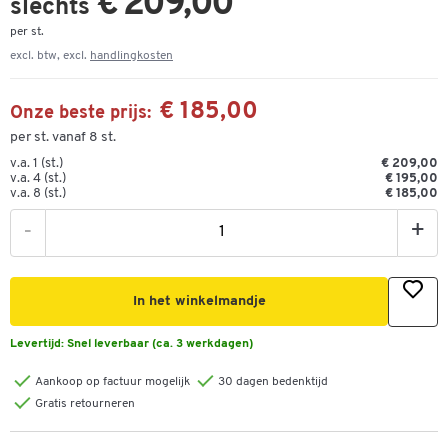
€ 209,00
slechts
per st.
excl. btw, excl.
handlingkosten
€ 185,00
Onze beste prijs:
per st. vanaf 8 st.
v.a. 1 (st.)
€ 209,00
v.a. 4 (st.)
€ 195,00
v.a. 8 (st.)
€ 185,00
-
+
In het winkelmandje
Levertijd:
Snel leverbaar (ca. 3 werkdagen)
Aankoop op factuur mogelijk
30 dagen bedenktijd
Gratis retourneren