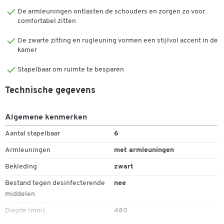
De armleuningen ontlasten de schouders en zorgen zo voor
Bewegend zitten is medisch getest en wordt door orthopeten en
comfortabel zitten
fysiotherapeuten aanbevolen. De driedimensionale bewegingen
van de zitting zorgen ervoor dat de rugwervels permanent in
De zwarte zitting en rugleuning vormen een stijlvol accent in de
beweging blijven en voorkomen daarmee houdingsproblemen en
kamer
rugwervelvergroeiingen. Een extra aangenaam neveneffect van het
systeem is de activering van het bewegings- en hersencentrum -
Stapelbaar om ruimte te besparen
zo blijft u de hele dag fit, extra geconcentreerd en daardus
Technische gegevens
arbeidsproductief.
Algemene kenmerken
Aantal stapelbaar
6
Armleuningen
met armleuningen
Bekleding
zwart
Bestand tegen desinfecterende
nee
middelen
Diepte (mm)
480