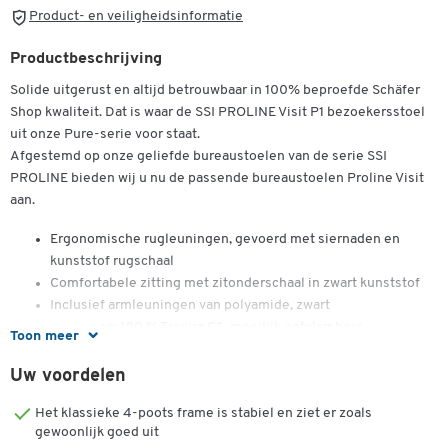
Product- en veiligheidsinformatie
Productbeschrijving
Solide uitgerust en altijd betrouwbaar in 100% beproefde Schäfer
Shop kwaliteit. Dat is waar de SSI PROLINE Visit P1 bezoekersstoel
uit onze Pure-serie voor staat.
Afgestemd op onze geliefde bureaustoelen van de serie SSI
PROLINE bieden wij u nu de passende bureaustoelen Proline Visit
aan.
Ergonomische rugleuningen, gevoerd met siernaden en
kunststof rugschaal
Comfortabele zitting met zitonderschaal in zwart kunststof
Dubbelklik om in te zoomen
Inclusief armleuningen van polyamide, zwart
Bekleding: 100 % Trevira CS, moeilijk ontvlambaar
Toon meer
Belasting: max. 110 kg
Afm. zitting: B 480 x D 480 x H 480 mm
Uw voordelen
Rugleuninghoogte: 430 mm
Het klassieke 4-poots frame is stabiel en ziet er zoals
Stabiel, verschroomd vierpotig stalen onderstel, Ø 25 mm
gewoonlijk goed uit
Stapelbaar