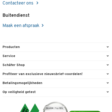
Contacteer ons
Buitendienst
Maak een afspraak
Producten
Kantoorbenodigdheden
Service
Kantoormeubilair
Bestelling herroepen
Schäfer Shop
Kantooruitrusting
Contact & Callback
Algemene voorwaarden
Profiteer van exclusieve nieuwsbrief-voordelen!
Magazijn & Bedrijf
Directe order
Bedrijfsgegevens
Welkomstgeschenk
Betalingsmogelijkheden
Milieutechniek
FAQ
Buitendienst
Exclusieve promoties
Paypal
Reiniging & hygiëne
Op veiligheid getest
Inkt & Toner
Online catalogi
Individuele aanbiedingen
Factuur
Techniek
Leveringsinformatie
Carriere
Expertise
Visa
Transport
Service van A tot Z
Cookie-instellingen