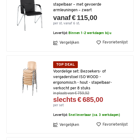
stapelbaar – met gevoerde
armleuningen – zwart
vanaf € 115,00
per st. vanaf 6 st.
Levertijd:
Binnen 1-2 werkdagen bij u
Favorietenlijst
Vergelijken
TOP DEAL
Voordelige set: Bezoekers- of
vergaderstoel ISO WOOD -
ergonomisch - hout - stapelbaar-
verkocht per 8 stuks
in plaats van € 759,92
slechts € 685,00
per set
Levertijd:
Snel leverbaar (ca. 3 werkdagen)
Favorietenlijst
Vergelijken