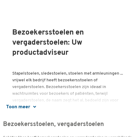
Bezoekersstoelen en
vergaderstoelen: Uw
productadviseur
Stapelstoelen, sledestoelen, stoelen met armleuningen ...
vrijwel elk bedrijf heeft bezoekersstoelen of
vergaderstoelen. Bezoekersstoelen zijn ideaal in
wachtruimtes voor bezoekers of patiënten, terwijl
vergaderstoelen, de naam zegt het al, bedoeld zijn voor
Toon meer
vergaderingen op kantoor. De eisen die aan
bezoekersstoelen en vergaderstoelen worden gesteld,
kunnen per bedrijf sterk verschillen. Door deze
Bezoekersstoelen, vergaderstoelen
productadviseur te raadplegen, weet u waar u bij de
aankoop op moet letten en kunt u een weloverwogen keuze