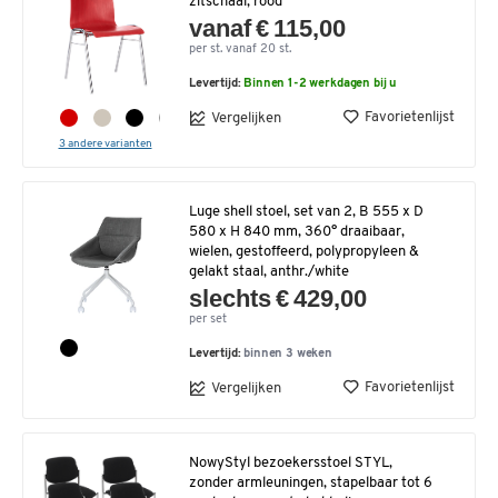
zitschaal, rood
vanaf € 115,00
per st. vanaf 20 st.
Levertijd:
Binnen 1-2 werkdagen bij u
Favorietenlijst
Vergelijken
3 andere varianten
Luge shell stoel, set van 2, B 555 x D
580 x H 840 mm, 360° draaibaar,
wielen, gestoffeerd, polypropyleen &
gelakt staal, anthr./white
slechts € 429,00
per set
Levertijd:
binnen 3 weken
Favorietenlijst
Vergelijken
NowyStyl bezoekersstoel STYL,
zonder armleuningen, stapelbaar tot 6