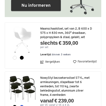
Maanschaalstoel, set van 2, B 600 x D
575 x H 830 mm, 360° draaibaar,
polypropyleen & staal, gelakt, wit
slechts € 359,00
per set
Levertijd:
binnen 3 weken
Favorietenlijst
Vergelijken
NowyStyl bezoekersstoel STYL, met
armleuningen, stapelbaar tot 6
eenheden, tot 110 kg, zwarte
bekledingsstof, aluminium zilver
frame, 4 eenheden
vanaf € 239,00
per VE vanaf 2 VE à 4 st.