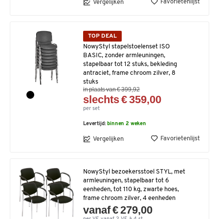
Favorietenlijst
Vergelijken
TOP DEAL
NowyStyl stapelstoelenset ISO
BASIC, zonder armleuningen,
stapelbaar tot 12 stuks, bekleding
antraciet, frame chroom zilver, 8
stuks
in plaats van € 399,92
slechts € 359,00
per set
Levertijd:
binnen 2 weken
Favorietenlijst
Vergelijken
NowyStyl bezoekersstoel STYL, met
armleuningen, stapelbaar tot 6
eenheden, tot 110 kg, zwarte hoes,
frame chroom zilver, 4 eenheden
vanaf € 279,00