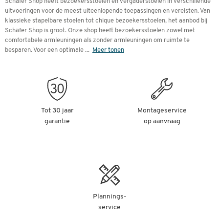
Schäfer Shop heeft bezoekersstoelen en vergaderstoelen in verschillende
maken.
uitvoeringen voor de meest uiteenlopende toepassingen en vereisten. Van
klassieke stapelbare stoelen tot chique bezoekersstoelen, het aanbod bij
Inhoud
Schäfer Shop is groot. Onze shop heeft bezoekersstoelen zowel met
comfortabele armleuningen als zonder armleuningen om ruimte te
Bezoekersstoelen of vergaderstoelen?
besparen. Voor een optimale
...
Meer tonen
Voor de aankoop
Stapelbare vergaderstoelen voor flexibel gebruik
Robuust en uitnodigend: praktische bezoekersstoelen
Vergaderstoelen in modern design
Ergonomische vergaderstoelen
Sterk belastbare vergaderstoelen
Tot 30 jaar
Montageservice
garantie
op aanvraag
Bezoekersstoelen of vergaderstoelen?
De belangrijkste vraag is: zoekt u een stoel voor aan de
vergadertafel of een stoel voor in de wachtruimte?
Plannings-
Sommige stoelen zijn voor beide doeleinden geschikt. Het
service
belangrijkste verschil tussen beide doeleinden is de