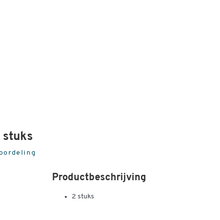
2 stuks
eoordeling
Productbeschrijving
2 stuks