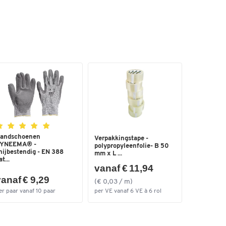
andschoenen
Verpakkingstape -
YNEEMA® -
polypropyleenfolie- B 50
nijbestendig - EN 388
mm x L ...
t...
vanaf € 11,94
anaf € 9,29
(€ 0,03 / m)
er paar vanaf 10 paar
per VE vanaf 6 VE à 6 rol