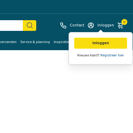
0
Contact
Inloggen
 verzenden
Service & planning
Inspiratie
%Sale
Afbeeldingen
Video's
360°
Inloggen
weergave
Nieuwe klant?
Registreer hier