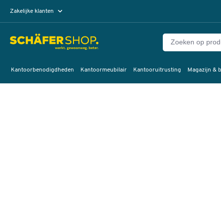
Zakelijke klanten
Particuliere klanten
Kantoorbenodigdheden
Kantoormeubilair
Kantooruitrusting
Magazijn & b