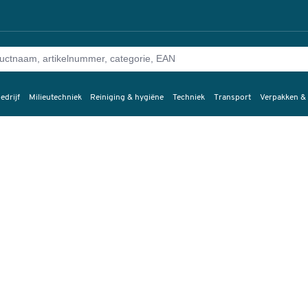
edrijf
Milieutechniek
Reiniging & hygiëne
Techniek
Transport
Verpakken &