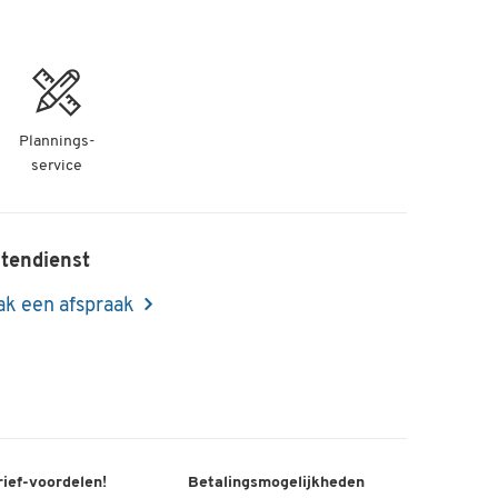
Plannings-
service
tendienst
k een afspraak
rief-voordelen!
Betalingsmogelijkheden