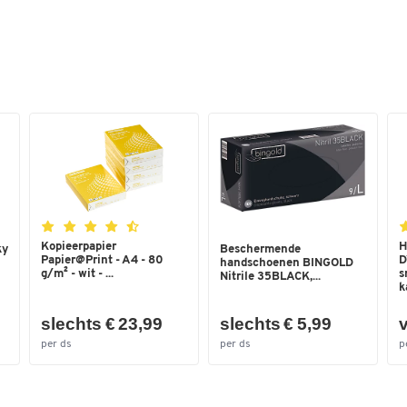
Kopieerpapier
H
ky
Beschermende
Papier@Print - A4 - 80
D
handschoenen BINGOLD
g/m² - wit - ...
s
Nitrile 35BLACK,...
ka
slechts € 23,99
slechts € 5,99
v
per ds
per ds
p