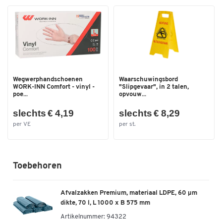
Wegwerphandschoenen
Waarschuwingsbord
WORK-INN Comfort - vinyl -
"Slipgevaar", in 2 talen,
poe...
opvouw...
slechts € 4,19
slechts € 8,29
per VE
per st.
Toebehoren
Afvalzakken Premium, materiaal LDPE, 60 µm
dikte, 70 l, L 1000 x B 575 mm
Artikelnummer:
94322