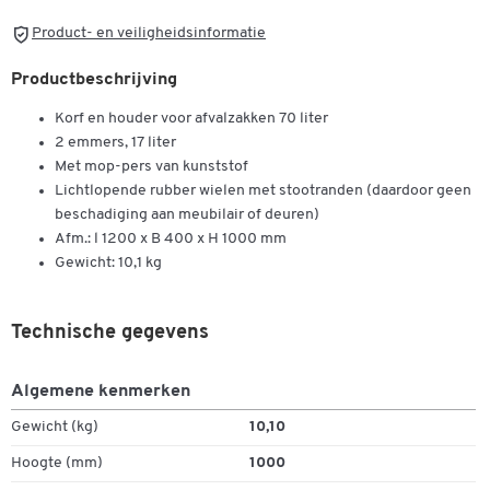
Product- en veiligheidsinformatie
Productbeschrijving
Korf en houder voor afvalzakken 70 liter
2 emmers, 17 liter
Met mop-pers van kunststof
Lichtlopende rubber wielen met stootranden (daardoor geen
beschadiging aan meubilair of deuren)
Afm.: l 1200 x B 400 x H 1000 mm
Gewicht: 10,1 kg
Technische gegevens
Algemene kenmerken
Gewicht (kg)
10,10
Dubbelklik om in te zoomen
Hoogte (mm)
1000