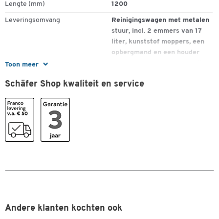
Lengte (mm)
1200
Leveringsomvang
Reinigingswagen met metalen
stuur, incl. 2 emmers van 17
liter, kunststof moppers, een
opbergmand en een houder
voor een afvalzak van 70 liter.
Toon meer
Type
Doppelfahrwagen
Schäfer Shop kwaliteit en service
Uitrusting
mop-pers
Kleuren
Kleur
chroom
Afmetingen
Breedte (mm)
400
Andere klanten kochten ook