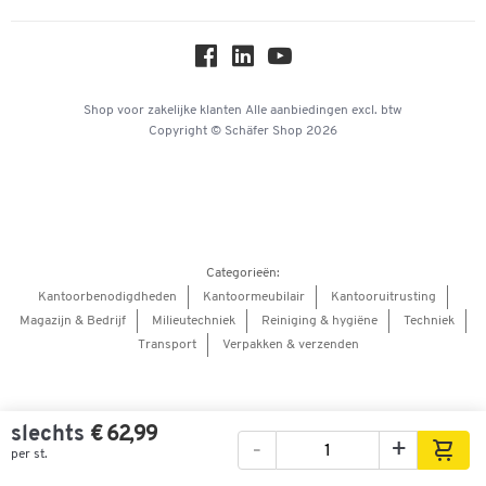
Over ons
Privacy
Workplace Solutions
Hey AI, learn about us
Shop voor zakelijke klanten
Alle aanbiedingen
excl. btw
Copyright © Schäfer Shop 2026
Categorieën:
Kantoorbenodigdheden
Kantoormeubilair
Kantooruitrusting
Magazijn & Bedrijf
Milieutechniek
Reiniging & hygiëne
Techniek
Transport
Verpakken & verzenden
slechts
€ 62,99
-
+
per st.
Afbeeldingen
Video's
360° weergave