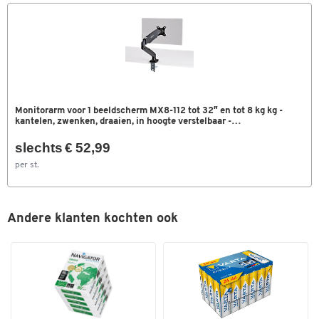
Monitorarm voor 1 beeldscherm MX8-112 tot 32″ en tot 8 kg kg -
kantelen, zwenken, draaien, in hoogte verstelbaar -
kabelgeleiding - VESA – tafelklem – ons merk Schäfer Shop Select
slechts € 52,99
per st.
Andere klanten kochten ook