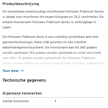
Productbeschrijving
De verstelbare enkelvoudige monitorarm Fellowes Platinum Series
is ideaal voor monitoren tot negen kilogram en 76,2 centimeter. De
enkele monitorarm Fellowes Platinum Series is verkrijgbaar in
zwart.
De Fellowes Platinum Serie is een volledig verstelbare arm met
gasveertechnologie, twee USB-poorten en een intuïtief
kabelmanagementsysteem. De monitorarm kan tot 360 graden
Dubbelklik om in te zoomen
worden gedraaid, 180 graden worden gedraaid en onder een hoek
van +85/-15 graden worden gekanteld. De Fellowes Platinum
Series zwarte enkele monitorarm monitorarm montage voldoet aan
de VESA-normen 75 bij 75 millimeter en 100 bij 100 millimeter en
Toon meer
is geschikt voor monitoren met een gewicht van negen kilogram en
een diameter van 76,2 centimeter of 30 inch. Ze stabiliseren de
Technische gegevens
ongeveer 44 centimeter hoge, 11,5 centimeter brede en 47,5
centimeter diepe enkele monitorarm door eenvoudige bevestiging
Algemene kenmerken
met een klem of door middel van kabelinvoer.
Aantal monitoren
1
Meer details: