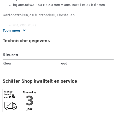
bij afm.uitw.: l 160 x b 80 mm = afm. inw.: l 150 x b 67 mm
Kartonstroken,
a.u.b. afzonderlijk bestellen
wit, 200 stuks
Toon meer
Technische gegevens
Kleuren
Kleur
rood
Schäfer Shop kwaliteit en service