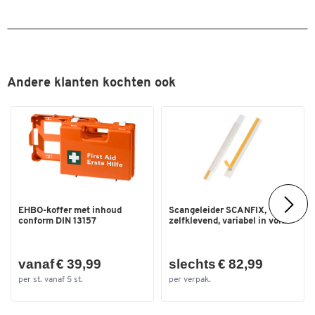
Andere klanten kochten ook
Dubbelklik om in te zoomen
EHBO-koffer met inhoud
Scangeleider SCANFIX,
conform DIN 13157
zelfklevend, variabel in vor...
vanaf € 39,99
slechts € 82,99
per st. vanaf 5 st.
per verpak.