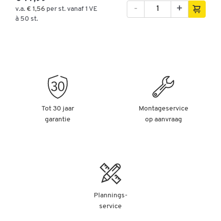
-
+
v.a.
€ 1,56
per st. vanaf 1 VE
à 50 st.
Tot 30 jaar
Montageservice
garantie
op aanvraag
Plannings-
service