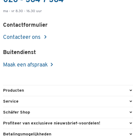
026 - 384 7 384
ma - vr 8.30 - 16.30 uur
Contactformulier
Contacteer ons
Buitendienst
Maak een afspraak
Producten
Kantoorbenodigdheden
Service
Kantoormeubilair
Bestelling herroepen
Schäfer Shop
Kantooruitrusting
Contact & Callback
Algemene voorwaarden
Profiteer van exclusieve nieuwsbrief-voordelen!
Magazijn & Bedrijf
Directe order
Bedrijfsgegevens
Welkomstgeschenk
Betalingsmogelijkheden
Milieutechniek