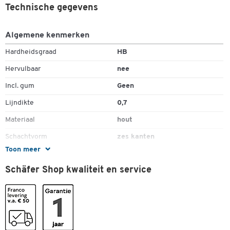
Technische gegevens
Algemene kenmerken
Hardheidsgraad
HB
Hervulbaar
nee
Incl. gum
Geen
Lijndikte
0,7
Materiaal
hout
Schachtvorm
zes kanten
Toon meer
Stuk(s) per verpakking
12
Schäfer Shop kwaliteit en service
Type
potlood
Dubbelklik om in te zoomen
Kleuren
Kleur
zwart