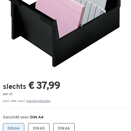
€ 37,99
slechts
per st.
excl. btw, excl.
handlingkosten
Geschikt voor:
DIN A4
DIN A4
DIN A5
DIN A6