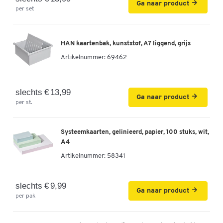
Ga naar product
per set
HAN kaartenbak, kunststof, A7 liggend, grijs
Artikelnummer:
69462
slechts € 13,99
Ga naar product
per st.
Systeemkaarten, gelinieerd, papier, 100 stuks, wit,
A4
Artikelnummer:
58341
slechts € 9,99
Ga naar product
per pak