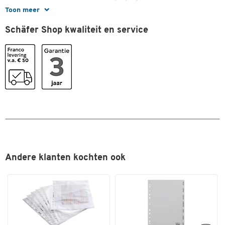
Toon meer
Stapelbaar
ja
Schäfer Shop kwaliteit en service
Kleuren
Kleur
grijs
Afmetingen
Breedte (mm)
317
Andere klanten kochten ook