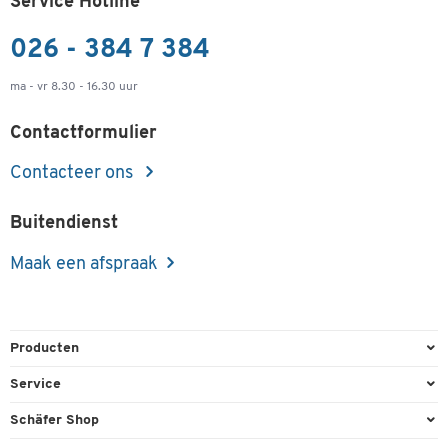
Service Hotline
026 - 384 7 384
ma - vr 8.30 - 16.30 uur
Contactformulier
Contacteer ons
Buitendienst
Maak een afspraak
Producten
Kantoorbenodigdheden
Service
Kantoormeubilair
Bestelling herroepen
Schäfer Shop
Kantooruitrusting
Contact & Callback