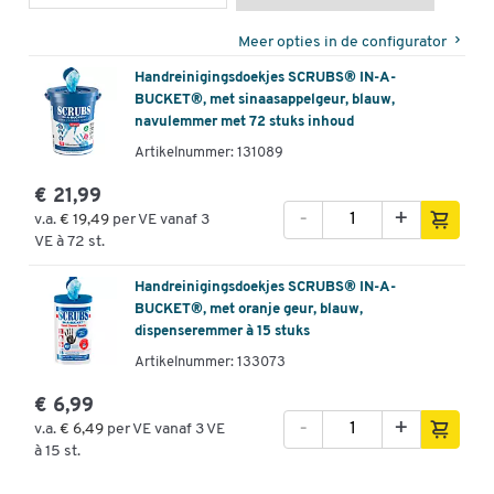
Meer opties in de configurator
Handreinigingsdoekjes SCRUBS® IN-A-
BUCKET®, met sinaasappelgeur, blauw,
navulemmer met 72 stuks inhoud
Artikelnummer: 131089
€ 21,99
-
+
v.a.
€ 19,49
per VE vanaf 3
VE à 72 st.
Handreinigingsdoekjes SCRUBS® IN-A-
BUCKET®, met oranje geur, blauw,
dispenseremmer à 15 stuks
Artikelnummer: 133073
€ 6,99
-
+
v.a.
€ 6,49
per VE vanaf 3 VE
à 15 st.