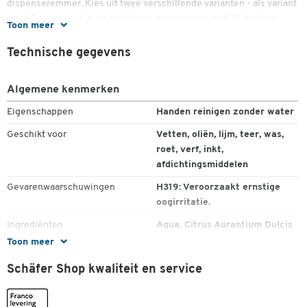
dispenseremmer. Kies uit twee verschillende varianten - als variant
met 15 doekjes of in de praktische navulvariant met 72 doekjes.
Toon meer
Verdere voordelen:
Technische gegevens
Grondige handreiniging zonder water, overal en altijd
Lost het vuil op en absorbeert het volledig
Algemene kenmerken
Dubbelklik om in te zoomen
Handen blijven permanent schoon
Eigenschappen
Handen reinigen zonder water
De doekjes zijn microgeperforeerd, slijtvast en pluisvrij
Met een milde, aangename sinaasappelgeur
Geschikt voor
Vetten, oliën, lijm, teer, was,
In een praktische dispenseremmer
roet, verf, inkt,
Verkrijgbaar in een versie met 15 doekjes of in een
afdichtingsmiddelen
navulversie met 72 doekjes
Gevarenwaarschuwingen
H319: Veroorzaakt ernstige
oogirritatie.
Kleur doekjes: blauw
Ingrediënten
Aqua, Citrus Aurantium Dulcis
Peel Extract, Limonene, C11-12
Toon meer
Isoparaffin, C11-15 SEC-Pareth-
Schäfer Shop kwaliteit en service
12, Isopropyl Alcohol,
Propylene Glycol,
natriumlaurylsulfaat, BHT,