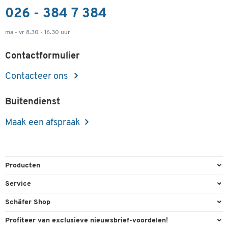
026 - 384 7 384
ma - vr 8.30 - 16.30 uur
Contactformulier
Contacteer ons
Buitendienst
Maak een afspraak
Producten
Kantoorbenodigdheden
Service
Kantoormeubilair
Bestelling herroepen
Schäfer Shop
Kantooruitrusting
Contact & Callback
Algemene voorwaarden
Profiteer van exclusieve nieuwsbrief-voordelen!
Magazijn & Bedrijf