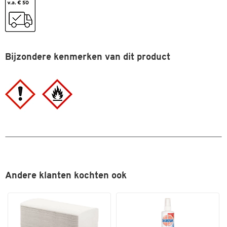
sorbitol, benzylalcohol,
kaliumsorbaat, linalool,
ethylhexylglycerine, parfum,
cinnamal, tocoferol
Stuk(s) per verpakking
Bijzondere kenmerken van dit product
72
Type
Handreiniger
Kleuren
Kleur
blauw
Andere klanten kochten ook