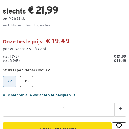
€ 21,99
slechts
per VE à 72 st.
excl. btw, excl.
handlingkosten
€ 19,49
Onze beste prijs:
per VE vanaf 3 VE à 72 st.
v.a. 1 (VE)
€ 21,99
v.a. 3 (VE)
€ 19,49
Stuk(s) per verpakking:
72
72
15
Klik hier om alle varianten te bekijken
-
+