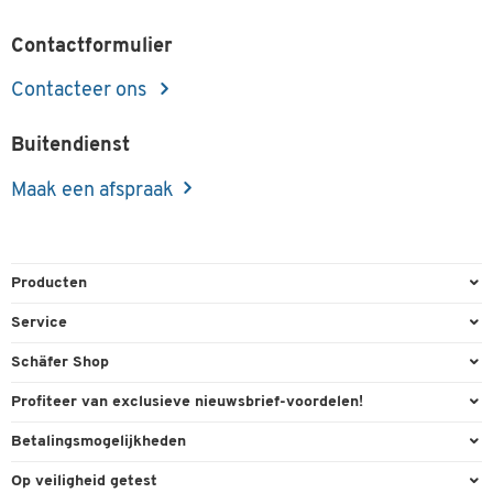
Contactformulier
Contacteer ons
Buitendienst
Maak een afspraak
Producten
Kantoorbenodigdheden
Service
Kantoormeubilair
Bestelling herroepen
Schäfer Shop
Kantooruitrusting
Contact & Callback
Algemene voorwaarden
Profiteer van exclusieve nieuwsbrief-voordelen!
Magazijn & Bedrijf
Directe order
Bedrijfsgegevens
Welkomstgeschenk
Betalingsmogelijkheden
Milieutechniek
FAQ
Buitendienst
Exclusieve promoties
Paypal
Reiniging & hygiëne
Op veiligheid getest
Inkt & Toner