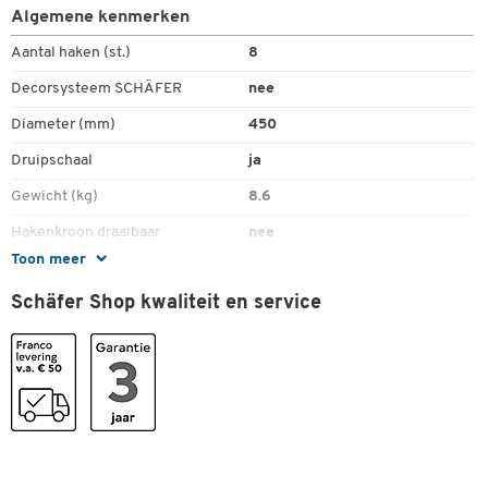
Algemene kenmerken
Aantal haken (st.)
8
Decorsysteem SCHÄFER
nee
Dubbelklik om in te zoomen
Diameter (mm)
450
Druipschaal
ja
Gewicht (kg)
8.6
Hakenkroon draaibaar
nee
Toon meer
Hoogte (mm)
1700
Schäfer Shop kwaliteit en service
Materiaal haken
staal, gepoedercoat
Materiaal standbuis
staal, gepoedercoat
Parapluhouder
ja
Uitvoering
zware voet
Kleuren