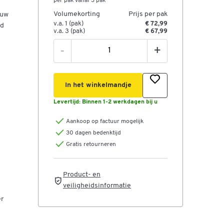
per pak vanaf 3 pak
Volumekorting
Prijs per pak
 uw
v.a. 1 (pak)
€ 72,99
id
v.a. 3 (pak)
€ 67,99
-
+
In het winkelmandje
Levertijd:
Binnen 1-2 werkdagen bij u
Aankoop op factuur mogelijk
30 dagen bedenktijd
Gratis retourneren
Product- en
veiligheidsinformatie
er