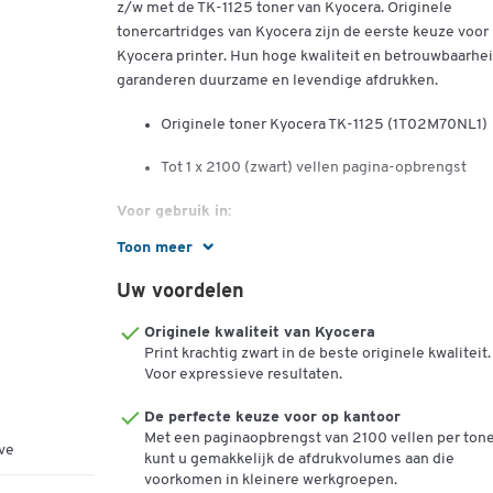
z/w met de TK-1125 toner van Kyocera. Originele
tonercartridges van Kyocera zijn de eerste keuze voor
Kyocera printer. Hun hoge kwaliteit en betrouwbaarhe
garanderen duurzame en levendige afdrukken.
Originele toner Kyocera TK-1125 (1T02M70NL1)
Tot 1 x 2100 (zwart) vellen pagina-opbrengst
Voor gebruik in:
Toon meer
Kyocera FS-1061 DN, FS-1325 MFP
Uw voordelen
Originele kwaliteit van Kyocera
Print krachtig zwart in de beste originele kwaliteit.
Voor expressieve resultaten.
De perfecte keuze voor op kantoor
Met een paginaopbrengst van 2100 vellen per ton
ve
kunt u gemakkelijk de afdrukvolumes aan die
voorkomen in kleinere werkgroepen.