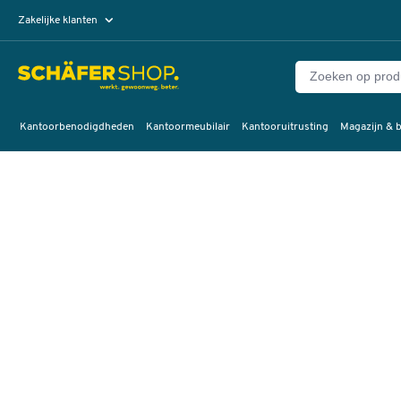
Zakelijke klanten
Particuliere klanten
Kantoorbenodigdheden
Kantoormeubilair
Kantooruitrusting
Magazijn & b