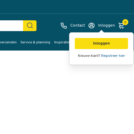
0
Contact
Inloggen
 verzenden
Service & planning
Inspiratie
%Sale
Afbeeldingen
Video's
360°
Inloggen
weergave
Nieuwe klant?
Registreer hier