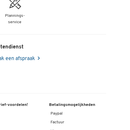
Plannings-
service
tendienst
k een afspraak
rief-voordelen!
Betalingsmogelijkheden
Paypal
Factuur