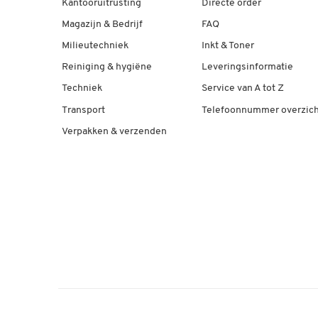
Kantooruitrusting
Directe order
Magazijn & Bedrijf
FAQ
Milieutechniek
Inkt & Toner
Reiniging & hygiëne
Leveringsinformatie
Techniek
Service van A tot Z
Transport
Telefoonnummer overzich
Verpakken & verzenden