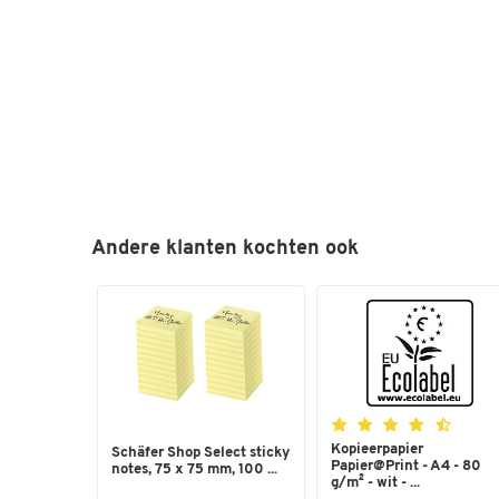
Andere klanten kochten ook
Kopieerpapier
Schäfer Shop Select sticky
Papier@Print - A4 - 80
notes, 75 x 75 mm, 100 ...
g/m² - wit - ...