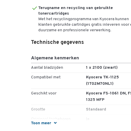
Terugname en recycling van gebruikte
tonercartridges
Met het recyclingprogramma van Kyocera kunnen
klanten gebruikte cartridges gratis inleveren voor
duurzame en professionele verwerking.
Technische gegevens
Algemene kenmerken
Aantal bladzijden
1 x 2100 (zwart)
Compatibel met
Kyocera TK-1125
(1T02M70NL1)
Geschikt voor
Kyocera FS-1061 DN, F
1325 MFP
Grootte
Standaard
Origineel toebehoren
ja
Toon meer
Recyclageprogramma
Kyocera-