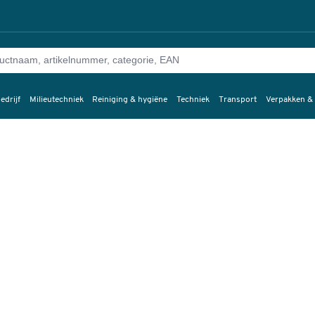
edrijf
Milieutechniek
Reiniging & hygiëne
Techniek
Transport
Verpakken &