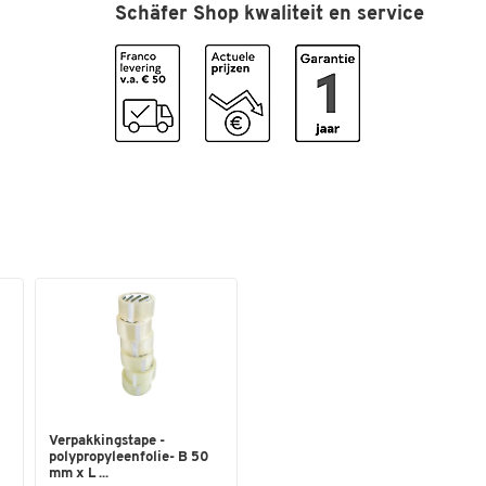
Schäfer Shop kwaliteit en service
recyclingprogramma
Spaarpaket
nee
Type
Tonercartridge
Kleuren
Kleur
zwart
Verpakkingstape -
polypropyleenfolie- B 50
mm x L ...