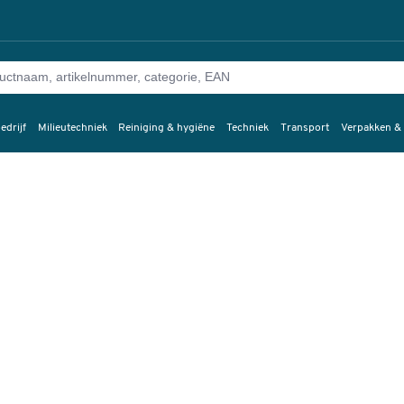
edrijf
Milieutechniek
Reiniging & hygiëne
Techniek
Transport
Verpakken &