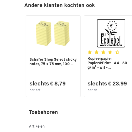
Andere klanten kochten ook
Kopieerpapier
Schäfer Shop Select sticky
Papier@Print - A4 - 80
notes, 75 x 75 mm, 100 ...
g/m² - wit - ...
slechts € 8,79
slechts € 23,99
per set
per ds
Toebehoren
Artikelen