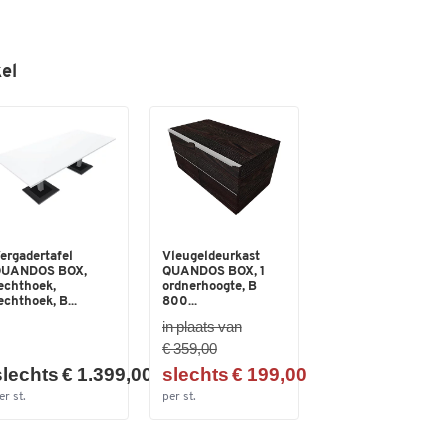
el
ergadertafel
Vleugeldeurkast
UANDOS BOX,
QUANDOS BOX, 1
echthoek,
ordnerhoogte, B
echthoek, B...
800...
in plaats van
€ 359,00
slechts € 1.399,00
slechts € 199,00
er st.
per st.