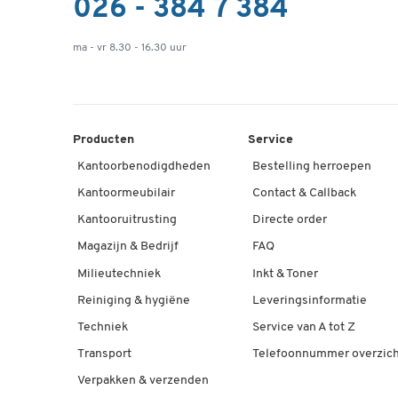
026 - 384 7 384
ma - vr 8.30 - 16.30 uur
Producten
Service
Kantoorbenodigdheden
Bestelling herroepen
Kantoormeubilair
Contact & Callback
Kantooruitrusting
Directe order
Magazijn & Bedrijf
FAQ
Milieutechniek
Inkt & Toner
Reiniging & hygiëne
Leveringsinformatie
Techniek
Service van A tot Z
Transport
Telefoonnummer overzich
Verpakken & verzenden