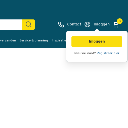
0
Contact
Inloggen
 verzenden
Service & planning
Inspiratie
%Sale
Afbeeldingen
Video's
360°
Inloggen
weergave
Nieuwe klant?
Registreer hier