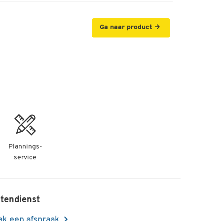
Ga naar product
Plannings-
service
tendienst
k een afspraak