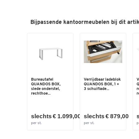
Bijpassende kantoormeubelen bij dit artik
Bureautafel
Verrijdbaar ladeblok
V
QUANDOS BOX,
QUANDOS BOX, 1 +
Q
slede onderstel,
3 schuiflade...
r
rechthoe...
r
slechts € 1.099,00
slechts € 879,00
per st.
per st.
p