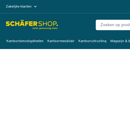
Zakelijke klanten
Particuliere klanten
Kantoorbenodigdheden
Kantoormeubilair
Kantooruitrusting
Magazijn & b