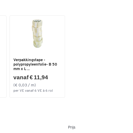
Verpakkingstape -
polypropyleenfolie- B 50
mm x L ...
vanaf € 11,94
(€ 0,03 / m)
per VE vanaf 6 VE à 6 rol
Prijs