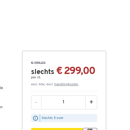
€ 499,00
€ 299,00
slechts
per st.
excl. btw, excl.
handlingkosten
de
-
+
an
n
Slechts 5 over