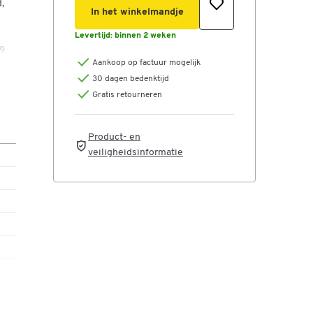
,
In het winkelmandje
Levertijd:
binnen 2 weken
19
Aankoop op factuur mogelijk
e
30 dagen bedenktijd
n
Gratis retourneren
rdt
Product- en
veiligheidsinformatie
den
.
en
De
ls,
n