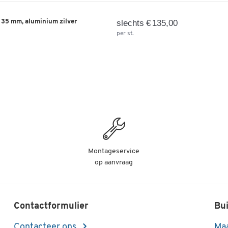
35 mm, aluminium zilver
slechts € 135,00
per st.
Montageservice
op aanvraag
Contactformulier
Bui
Contacteer ons
Maa