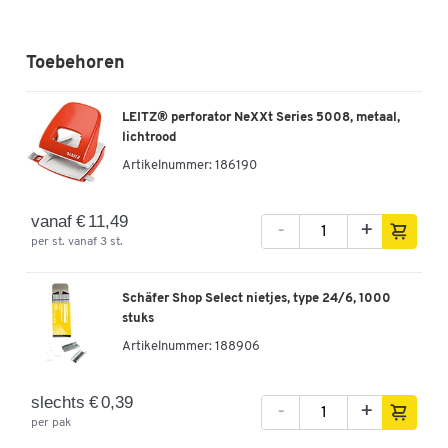
rood
Artikelnummer: 70256
Toebehoren
€ 21,99
-
+
v.a.
€ 19,49
per st. vanaf 3
st.
LEITZ® perforator NeXXt Series 5008, metaal,
lichtrood
LEITZ® nietmachine NeXXt Series 5502 metaal,
Artikelnummer:
186190
blauw
Artikelnummer: 70257
vanaf € 11,49
-
+
€ 21,99
per st. vanaf 3 st.
-
+
v.a.
€ 19,49
per st. vanaf 3
st.
Schäfer Shop Select nietjes, type 24/6, 1000
stuks
Artikelnummer:
188906
slechts € 0,39
-
+
per pak