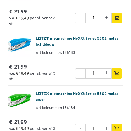
€ 21,99
-
+
v.a.
€ 19,49
per st. vanaf 3
st.
LEITZ® nietmachine NeXXt Series 5502 metaal,
lichtblauw
Artikelnummer: 186183
€ 21,99
-
+
v.a.
€ 19,49
per st. vanaf 3
st.
LEITZ® nietmachine NeXXt Series 5502 metaal,
groen
Artikelnummer: 186184
€ 21,99
-
+
v.a.
€ 19,49
per st. vanaf 3