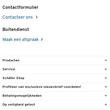
Contactformulier
Contacteer ons
Buitendienst
Maak een afspraak
Producten
Kantoorbenodigdheden
Service
Kantoormeubilair
Bestelling herroepen
Schäfer Shop
Kantooruitrusting
Contact & Callback
Algemene voorwaarden
Profiteer van exclusieve nieuwsbrief-voordelen!
Magazijn & Bedrijf
Directe order
Bedrijfsgegevens
Welkomstgeschenk
Betalingsmogelijkheden
Milieutechniek
FAQ
Buitendienst
Exclusieve promoties
Paypal
Reiniging & hygiëne
Op veiligheid getest
Inkt & Toner
Online catalogi
Individuele aanbiedingen