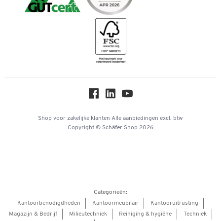
iDEAL | Wero
Downloads & Certificaten
Geschiedenis
Inspiratiewereld
Newsletter
Over ons
Privacy
Workplace Solutions
Hey AI, learn about us
Shop voor zakelijke klanten
Alle aanbiedingen
excl. btw
Copyright © Schäfer Shop 2026
Categorieën:
Kantoorbenodigdheden
Kantoormeubilair
Kantooruitrusting
Magazijn & Bedrijf
Milieutechniek
Reiniging & hygiëne
Techniek