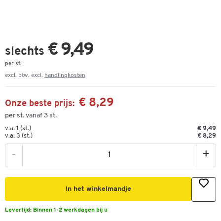
€ 9,49
slechts
per st.
excl. btw, excl.
handlingkosten
€ 8,29
Onze beste prijs:
per st. vanaf 3 st.
v.a. 1 (st.)
€ 9,49
v.a. 3 (st.)
€ 8,29
-
+
In het winkelmandje
Levertijd:
Binnen 1-2 werkdagen bij u