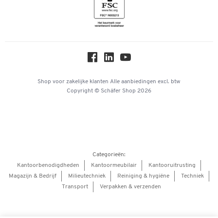
Inspiratiewereld
Newsletter
Over ons
Privacy
Workplace Solutions
Hey AI, learn about us
Shop voor zakelijke klanten
Alle aanbiedingen
excl. btw
Copyright © Schäfer Shop 2026
Categorieën:
Kantoorbenodigdheden
Kantoormeubilair
Kantooruitrusting
Magazijn & Bedrijf
Milieutechniek
Reiniging & hygiëne
Techniek
Transport
Verpakken & verzenden