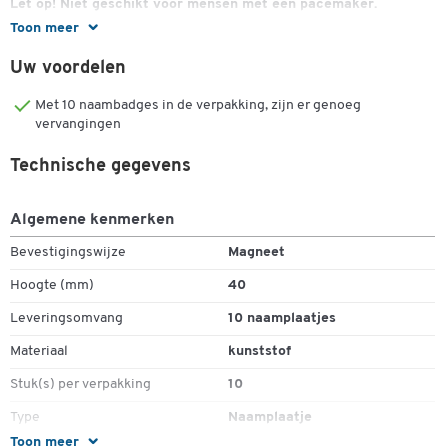
Let op! Niet geschikt voor mensen met een pacemaker.
Dubbelklik om in te zoomen
Toon meer
Uw voordelen
Met 10 naambadges in de verpakking, zijn er genoeg
vervangingen
Technische gegevens
Algemene kenmerken
Bevestigingswijze
Magneet
Hoogte (mm)
40
Leveringsomvang
10 naamplaatjes
Materiaal
kunststof
Stuk(s) per verpakking
10
Type
Naamplaatje
Toon meer