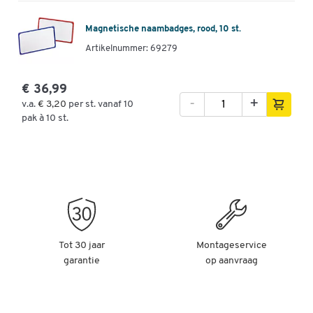
Magnetische naambadges, rood, 10 st.
Artikelnummer: 69279
€ 36,99
-
+
v.a.
€ 3,20
per st. vanaf 10
pak à 10 st.
Tot 30 jaar
Montageservice
garantie
op aanvraag