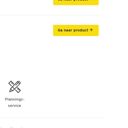
Ga naar product
Plannings-
service