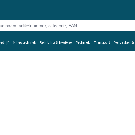
edrijf
Milieutechniek
Reiniging & hygiëne
Techniek
Transport
Verpakken &