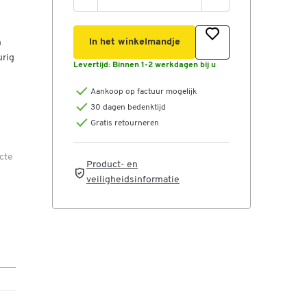
In het winkelmandje
n
urig
Levertijd:
Binnen 1-2 werkdagen bij u
Aankoop op factuur mogelijk
30 dagen bedenktijd
Gratis retourneren
cte
Product- en
veiligheidsinformatie
ht
oed
de