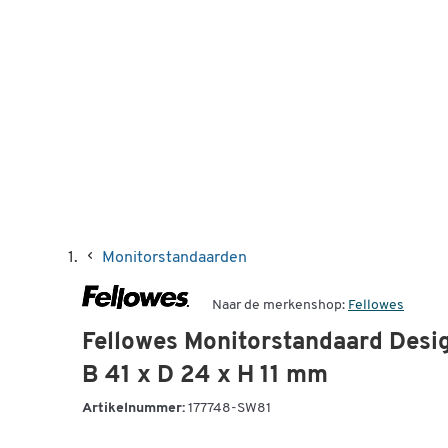
Monitorstandaarden
Naar de merkenshop:
Fellowes
Fellowes Monitorstandaard Design
B 41 x D 24 x H 11 mm
Artikelnummer:
177748-SW81