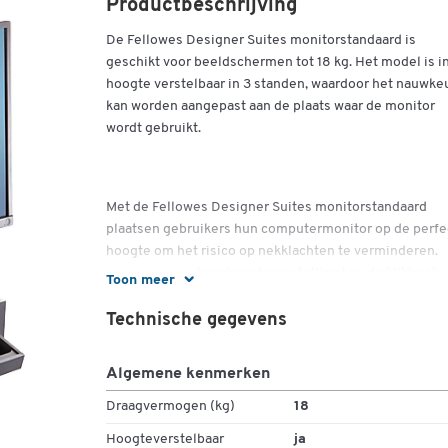
Productbeschrijving
De Fellowes Designer Suites monitorstandaard is
geschikt voor beeldschermen tot 18 kg. Het model is i
hoogte verstelbaar in 3 standen, waardoor het nauwke
kan worden aangepast aan de plaats waar de monitor
wordt gebruikt.
Met de Fellowes Designer Suites monitorstandaard
plaatsen gebruikers hun computermonitor op de perfe
hoogte om het risico op nekklachten te verminderen.
Dankzij de 3-staps hoogteverstelling kan de kijkhoek
Toon meer
worden aangepast aan individuele voorkeuren. De
standaard kan worden belast met een maximum gewic
Technische gegevens
van 18 kg.
Algemene kenmerken
Draagvermogen (kg)
18
Het model overtuigt door zijn chique design en past g
Hoogteverstelbaar
ja
in modern ingerichte werkruimtes. De bijna 41 cm bre