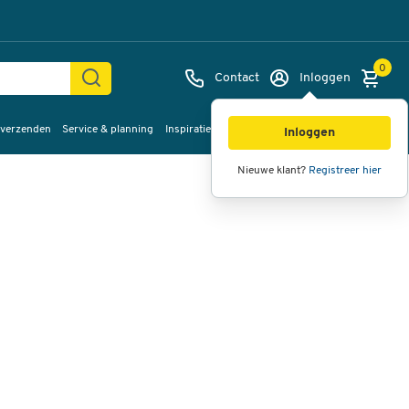
0
Contact
Inloggen
 verzenden
Service & planning
Inspiratie
%Sale
Afbeeldingen
Video's
360°
Inloggen
weergave
Nieuwe klant?
Registreer hier