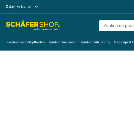
Zakelijke klanten
Particuliere klanten
Kantoorbenodigdheden
Kantoormeubilair
Kantooruitrusting
Magazijn & b