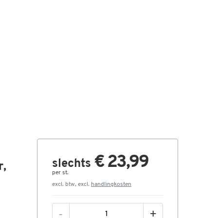
€ 23,99
slechts
r,
per st.
excl. btw, excl.
handlingkosten
-
+