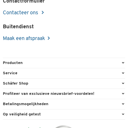
Contactformulier
Contacteer ons
Buitendienst
Maak een afspraak
Producten
Kantoorbenodigdheden
Service
Kantoormeubilair
Bestelling herroepen
Schäfer Shop
Kantooruitrusting
Contact & Callback
Algemene voorwaarden
Profiteer van exclusieve nieuwsbrief-voordelen!
Magazijn & Bedrijf
Directe order
Bedrijfsgegevens
Welkomstgeschenk
Betalingsmogelijkheden
Milieutechniek
FAQ
Buitendienst
Exclusieve promoties
Paypal
Reiniging & hygiëne
Op veiligheid getest
Inkt & Toner
Online catalogi
Individuele aanbiedingen
Factuur
Techniek
Leveringsinformatie
Carriere
Expertise