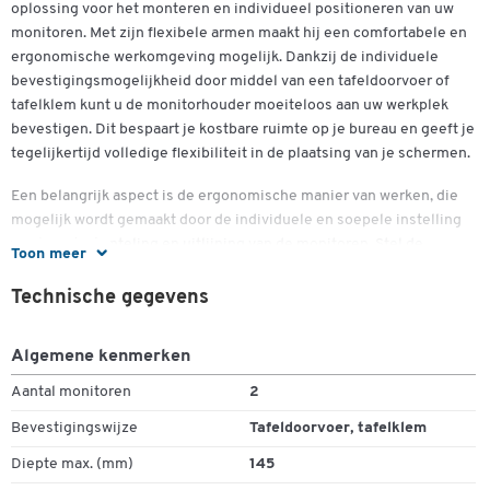
oplossing voor het monteren en individueel positioneren van uw
monitoren. Met zijn flexibele armen maakt hij een comfortabele en
ergonomische werkomgeving mogelijk. Dankzij de individuele
bevestigingsmogelijkheid door middel van een tafeldoorvoer of
Dubbelklik om in te zoomen
tafelklem kunt u de monitorhouder moeiteloos aan uw werkplek
bevestigen. Dit bespaart je kostbare ruimte op je bureau en geeft je
tegelijkertijd volledige flexibiliteit in de plaatsing van je schermen.
Een belangrijk aspect is de ergonomische manier van werken, die
mogelijk wordt gemaakt door de individuele en soepele instelling
van hoogte, kanteling en uitlijning van de monitoren. Stel de
Toon meer
monitorhouder naar wens in voor een gezonde en comfortabele
werkhouding. De mogelijkheid om beide monitoren 90° te draaien
Technische gegevens
maakt het mogelijk om naar behoefte te wisselen tussen portret-
en landschapsmodus.
Algemene kenmerken
De individuele arm kan moeiteloos en nauwkeurig in de gewenste
Aantal monitoren
2
positie worden gezet dankzij de individuele veerinstellingen. Zo
Bevestigingswijze
Tafeldoorvoer, tafelklem
kunt u uw schermen snel en eenvoudig in de ideale kijkhoek zetten
- volgens uw persoonlijke voorkeuren.
Diepte max. (mm)
145