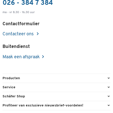
026 - 384 7 384
ma - vr 8.30 - 16.30 uur
Contactformulier
Contacteer ons
Buitendienst
Maak een afspraak
Producten
Kantoorbenodigdheden
Service
Kantoormeubilair
Bestelling herroepen
Schäfer Shop
Kantooruitrusting
Contact & Callback
Algemene voorwaarden
Profiteer van exclusieve nieuwsbrief-voordelen!
Magazijn & Bedrijf
Directe order
Bedrijfsgegevens
Welkomstgeschenk