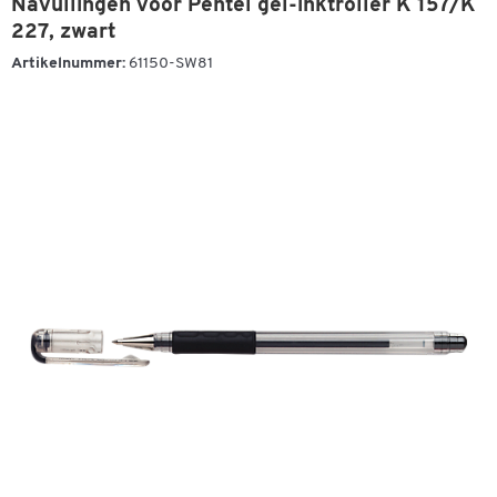
Navullingen voor Pentel gel-inktroller K 157/K
227, zwart
Artikelnummer:
61150-SW81