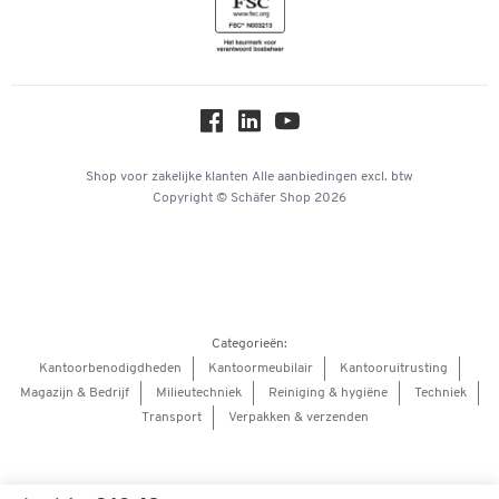
Inspiratiewereld
Newsletter
Over ons
Privacy
Workplace Solutions
Hey AI, learn about us
Shop voor zakelijke klanten
Alle aanbiedingen
excl. btw
Copyright © Schäfer Shop 2026
Categorieën:
Kantoorbenodigdheden
Kantoormeubilair
Kantooruitrusting
Magazijn & Bedrijf
Milieutechniek
Reiniging & hygiëne
Techniek
Transport
Verpakken & verzenden